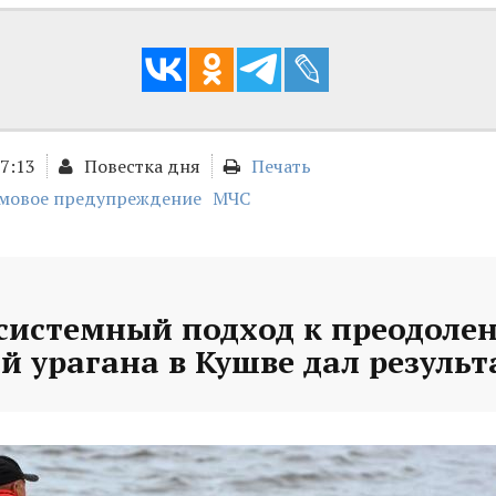
17:13
Повестка дня
Печать
мовое предупреждение
МЧС
 системный подход к преодоле
й урагана в Кушве дал резуль