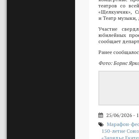
театров со все
«Щелкунчик», С
и Театр музыки,
Участие сверд
юбилейных прое
сообщает депар
Ранее сообщалос
Фото: Борис Ярк
25/06/2026 - 
Марафон-фест
150-летие Союз
«Зарядье Екате