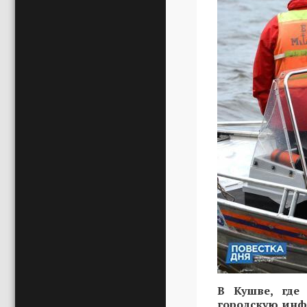
В Кушве, где
городскую инф