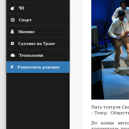
ЧП
Спорт
Мнение
Сделано на Урале
Технологии
Разместить рекламу
Пять театров Св
- Театр - Общес
До конца авгу
концертные про