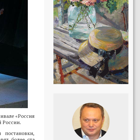
тивале «Россия
 России.
 постановки,
вят более ста