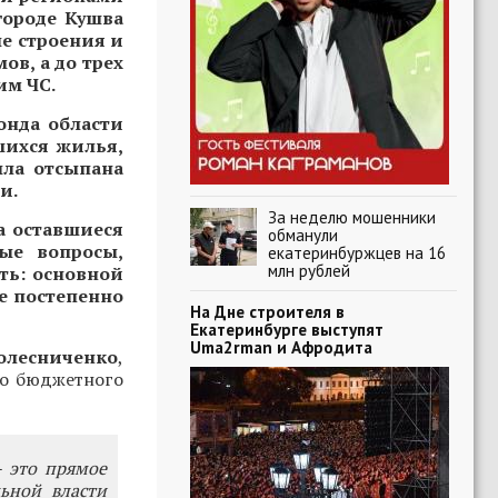
городе Кушва
е строения и
ов, а до трех
им ЧС.
онда области
шихся жилья,
ыла отсыпана
и.
За неделю мошенники
а оставшиеся
обманули
ые вопросы,
екатеринбуржцев на 16
млн рублей
ть: основной
е постепенно
На Дне строителя в
Екатеринбурге выступят
Uma2rman и Афродита
олесниченко
,
го бюджетного
- это прямое
ьной власти