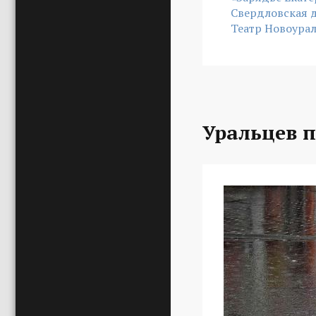
Свердловская 
Театр Новоура
Уральцев 