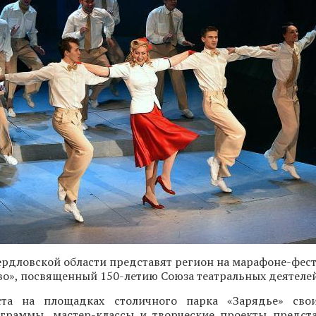
ердловской области представят регион на марафоне-фес
тво», посвященный 150-летию Союза театральных деятелей
ста на площадках столичного парка «Зарядье» свои
граммы, мастер-классы и творческие проекты предста