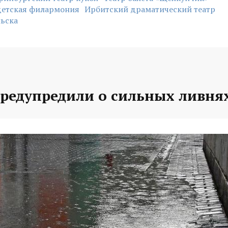
детская филармония
Ирбитский драматический театр
льска
предупредили о сильных ливня