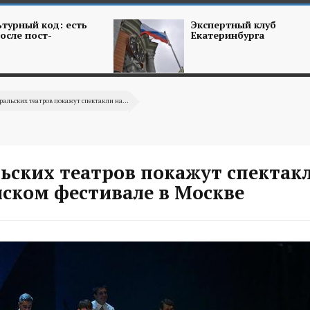
турный код: есть
Экспертный клуб
осле пост-
Екатеринбурга
ральских театров покажут спектакли на...
ьских театров покажут спектак
йском фестивале в Москве