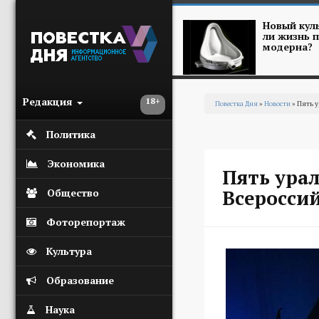
Перейти к основному содержанию
Новый куль
ли жизнь п
модерна?
Редакция
18+
Повестка Дня
»
Новости
» Пять у
Вы здесь
Политика
Экономика
Пять урал
Всеросси
Общество
Фоторепортаж
Культура
Образование
Наука