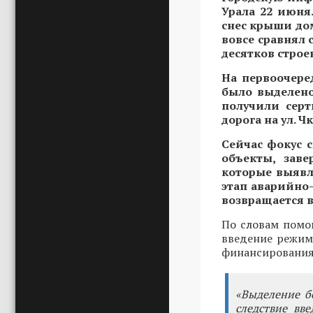
Урала 22 июня
снес крыши дом
вовсе сравнял 
десятков строе
На первоочере
было выделено
получили серт
дорога на ул. 
Сейчас фокус 
объекты, зав
которые выявл
этап аварийно-
возвращается в
По словам помо
введение режим
финансирования
«Выделение б
следствие вв