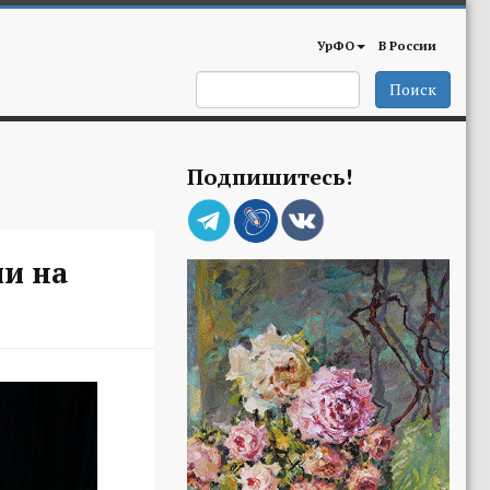
УрФО
В России
Поиск
Подпишитесь!
ли на