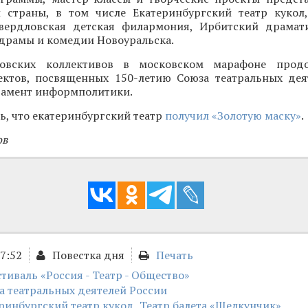
й страны, в том числе Екатеринбургский театр кукол,
вердловская детская филармония, Ирбитский драмат
 драмы и комедии Новоуральска.
ловских коллективов в московском марафоне прод
ктов, посвященных 150-летию Союза театральных дея
тамент информполитики.
ь, что екатеринбургский театр
получил «Золотую маску»
.
ов
17:52
Повестка дня
Печать
иваль «Россия - Театр - Общество»
а театральных деятелей России
ринбургский театр кукол
Театр балета «Щелкунчик»