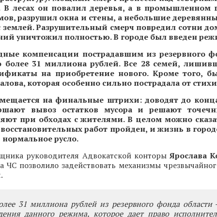
. В лесах он повалил деревья, а в промышленном 
ов, разрушил окна и стены, а небольшие деревянны
с землей. Разрушительный смерч повредил сотни дом
ний уничтожил полностью. В городе был введен реж
дные компенсации пострадавшим из резервного ф
 более 31 миллиона рублей. Все 28 семей, лишив
ификаты на приобретение нового. Кроме того, б
Чкалова, которая особенно сильно пострадала от стихи
смещается на финальные штрихи: доводят до конц
ершают вывоз остатков мусора и решают точечн
яют при обходах с жителями. В целом можно сказа
восстановительных работ пройден, и жизнь в город
 нормальное русло.
щника руководителя Адвокатской конторы
Ярослава К
а ЧС позволило задействовать механизмы чрезвычайно
.
олее 31 миллиона рублей из резервного фонда области 
едения данного режима, которое дает право исполнител