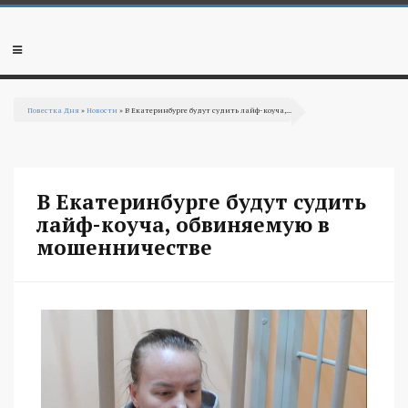
Перейти к основному содержанию
Мобильное
меню
Повестка Дня
»
Новости
» В Екатеринбурге будут судить лайф-коуча,...
Вы здесь
В Екатеринбурге будут судить
лайф-коуча, обвиняемую в
мошенничестве