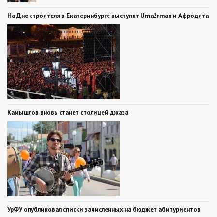
На Дне строителя в Екатеринбурге выступят Uma2rman и Афродита
Камышлов вновь станет столицей джаза
УрФУ опубликовал списки зачисленных на бюджет абитуриентов