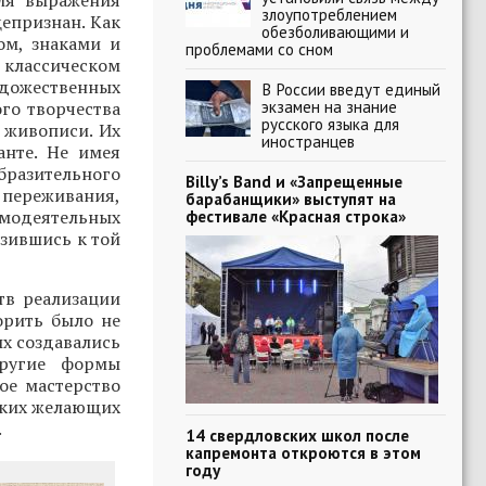
для выражения
злоупотреблением
епризнан. Как
обезболивающими и
ом, знаками и
проблемами со сном
классическом
удожественных
В России введут единый
экзамен на знание
го творчества
русского языка для
 живописи. Их
иностранцев
анте. Не имея
бразительного
Billy’s Band и «Запрещенные
переживания,
барабанщики» выступят на
модеятельных
фестивале «Красная строка»
изившись к той
тв реализации
орить было не
ых создавались
другие формы
ое мастерство
таких желающих
.
14 свердловских школ после
капремонта откроются в этом
году