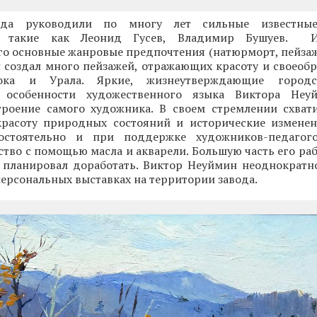
гда руководили по многу лет сильные известны
ы, такие как Леонид Гусев, Владимир Бушуев. И
о основные жанровые предпочтения (натюрморт, пейзаж)
 создал много пейзажей, отражающих красоту и своеоб
тока и Урала. Яркие, жизнеутверждающие городс
 особенности художественного языка Виктора Неуй
троение самого художника. В своем стремлении схват
расоту природных состояний и исторические измене
остоятельно и при поддержке художников-педагого
ство с помощью масла и акварели. Большую часть его ра
 планировал доработать. Виктор Неуймин неоднократн
персональных выставках на территории завода.