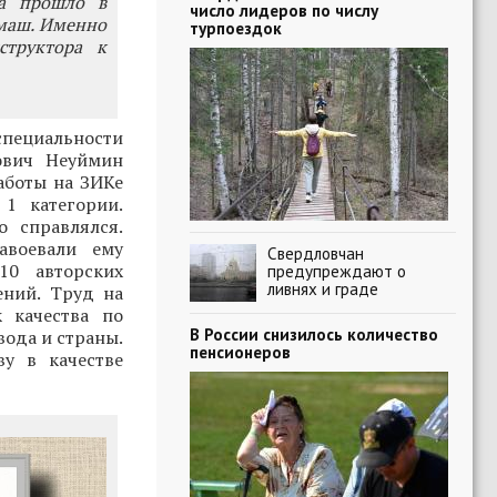
ра прошло в
число лидеров по числу
лмаш. Именно
турпоездок
труктора к
специальности
ович Неуймин
аботы на ЗИКе
1 категории.
о справлялся.
авоевали ему
Свердловчан
10 авторских
предупреждают о
ливнях и граде
ений. Труд на
 качества по
В России снизилось количество
вода и страны.
пенсионеров
ву в качестве