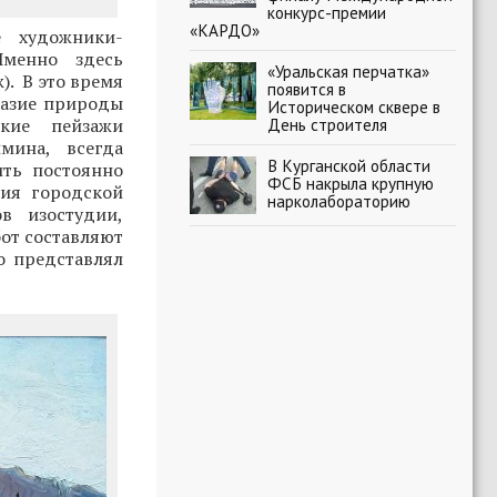
конкурс-премии
«КАРДО»
е художники-
менно здесь
«Уральская перчатка»
. В это время
появится в
разие природы
Историческом сквере в
кие пейзажи
День строителя
мина, всегда
В Курганской области
ить постоянно
ФСБ накрыла крупную
ния городской
нарколабораторию
в изостудии,
бот составляют
о представлял