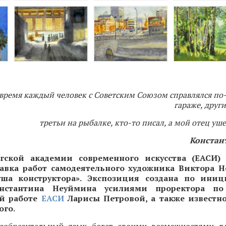
 время каждый человек с Советским Союзом справлялся по-
гараже, друг
третьи на рыбалке, кто-то писал, а мой отец уш
Констан
ргской академии современного искусства (ЕАСИ)
авка работ самодеятельного художника Виктора 
уша конструктора». Экспозиция создана по иниц
онстантина Неуймина усилиями проректора п
й работе
ЕАСИ
Ларисы Петровой, а также известно
ого.