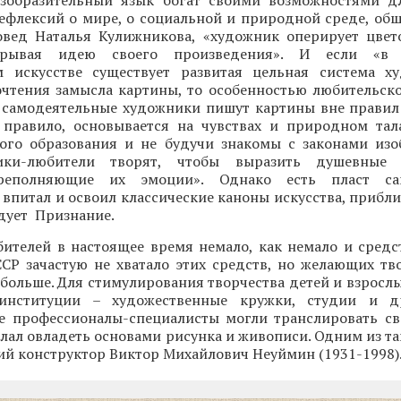
изобразительный язык богат своими возможностями 
ефлексий о мире, о социальной и природной среде, общ
овед Наталья Кулижникова, «художник оперирует цвет
крывая идею своего произведения». И если «в 
м искусстве существует развитая цельная система х
очтения замысла картины, то особенностью любительско
то самодеятельные художники пишут картины вне правил
к правило, основывается на чувствах и природном тал
ого образования и не будучи знакомы с законами изо
ики-любители творят, чтобы выразить душевные 
реполняющие их эмоции». Однако есть пласт са
 впитал и освоил классические каноны искусства, прибл
едует Признание.
ителей в настоящее время немало, как немало и средс
ССР зачастую не хватало этих средств, но желающих тв
 больше. Для стимулирования творчества детей и взросл
нституции – художественные кружки, студии и 
де профессионалы-специалисты могли транслировать св
елал овладеть основами рисунка и живописи. Одним из 
ий конструктор Виктор Михайлович Неуймин (1931-1998)