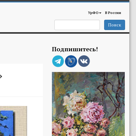
УрФО
В России
Поиск
Подпишитесь!
»