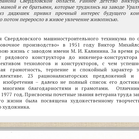
района Свердловской области. Раннее детство Викто
 мамой и ее братьями, которые трудились на заводе Ура
из дядюшек привил прочный интерес будущего конс
о потом переросло в живое увлечение живописью.
я Свердловского машиностроительного техникума по 
повочное производство» в 1951 году Виктор Михайл
вою жизнь с заводом имени М. И. Калинина. За время р
 рядового конструктора до инженера-конструктора 
ективом технологов и конструкторов, с чем успешн
ная грамотность, терпение и спокойный характер з
ллективе. 23 рационализаторских предложений и 
а изобретения – далеко не полный список его достиж
н многими благодарностями и грамотами. Отличник
 1977 год. Присвоены почетные звания ветерана труда за
го жизни была посвящена художественному творчест
о художника.