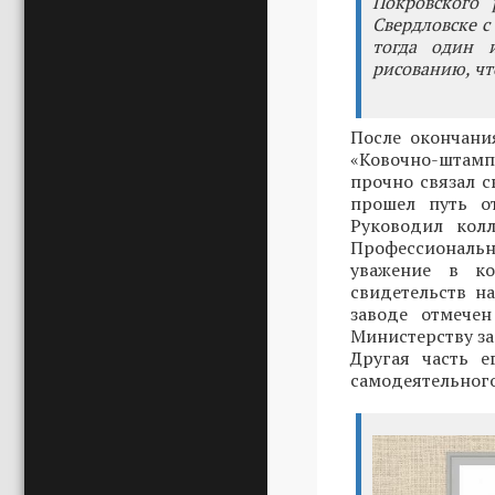
Покровского 
Свердловске с
тогда один 
рисованию, чт
После окончани
«Ковочно-штам
прочно связал с
прошел путь от
Руководил колл
Профессиональ
уважение в ко
свидетельств н
заводе отмече
Министерству за
Другая часть е
самодеятельног