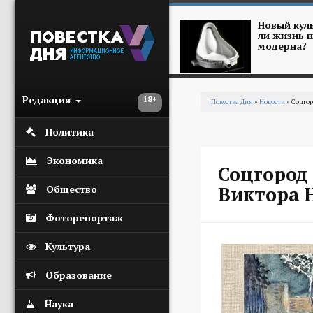
Перейти к основному содержанию
Новый куль
ли жизнь п
модерна?
Редакция
18+
Повестка Дня
»
Новости
» Соцгор
Вы здесь
Политика
Экономика
Соцгород
Виктора 
Общество
Фоторепортаж
Культура
Образование
Наука