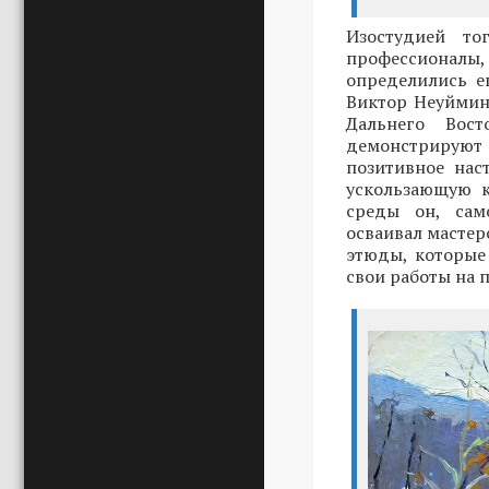
Изостудией то
профессионал
определились ег
Виктор Неуймин
Дальнего Вос
демонстрируют
позитивное нас
ускользающую к
среды он, сам
осваивал мастер
этюды, которые
свои работы на 