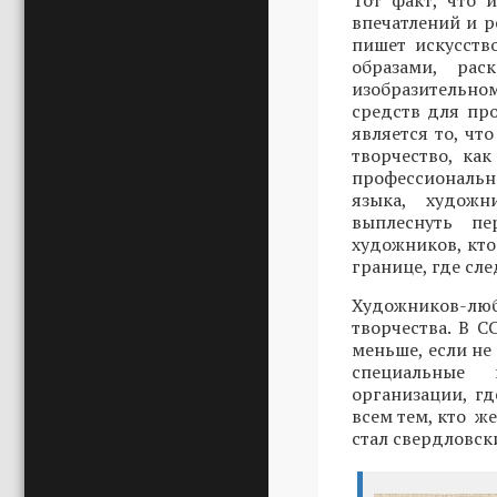
Тот факт, что 
впечатлений и р
пишет искусств
образами, рас
изобразительно
средств для пр
является то, ч
творчество, ка
профессиональн
языка, художн
выплеснуть пе
художников, кто
границе, где сл
Художников-люб
творчества. В С
меньше, если не
специальные и
организации, г
всем тем, кто ж
стал свердловск