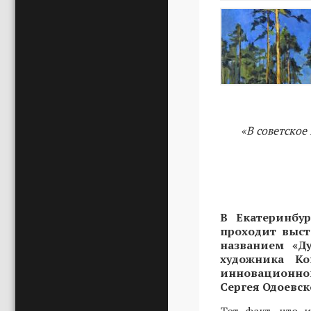
«В советское
В Екатеринбу
проходит выст
названием «Д
художника К
инновационно
Сергея Одоевск