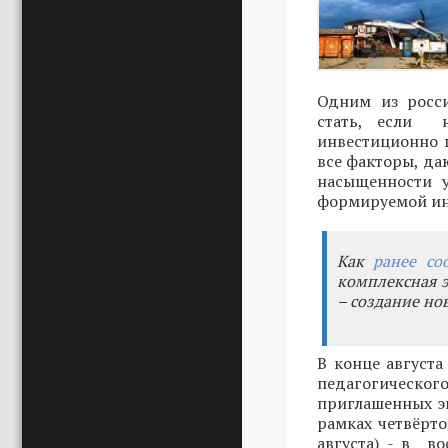
Одним из росси
стать, если 
инвестиционно 
все факторы, д
насыщенности 
формируемой инф
Как
ранее со
комплексная 
– создание но
В конце августа
педагогическог
приглашенных э
рамках четвёрт
августа) - в в