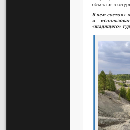
объектов экотур
В чем состоит 
и использов
«щадящего» тур