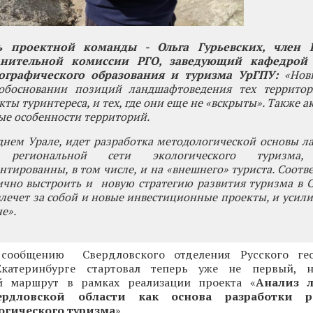
ь проектной команды - Ольга Гурьевских, член 
нительной комиссии РГО, заведующий кафедрой 
ографического образования и туризма УрГПУ:
«Нов
обосновании позиций ландшафтоведения тех территор
ты туринтереса, и тех, где они еще не «вскрыты». Также а
ые особенности территорий.
днем Урале, идет разработка методологической основы 
я региональной сети экологического туризма
нтированны, в том числе, и на «внешнего» туриста. Соотве
ично выстроить и новую стратегию развития туризма в 
влечет за собой и новые инвестиционные проекты, и усили
е».
сообщению Свердловского отделения Русского гео
Екатеринбурге стартовал теперь уже не первый, 
й маршрут в рамках реализации проекта «
Анализ 
ердловской области как основа разработки р
огического туризма
».