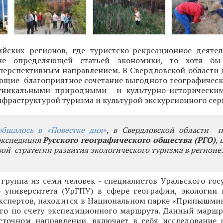
йских регионов, где туристско-рекреационное деяте
не определяющей статьей экономики, то хотя бы
перспективным направлением. В Свердловской области д
ающие благоприятное сочетание выгодного географическ
уникальными природными и культурно-историческим
раструктурой туризма и культурой экскурсионного сер
общалось в «Повестке дня»
, в Свердловской области п
экспедиция
Русского географического общества (РГО)
,
вой стратегии развития экологического туризма в регионе.
 группа из семи человек - специалистов Уральского го
о университета (УрГПУ) в сфере географии, экологии
кспертов, находится в Национальном парке «Припышми
ого по счету экспедиционного маршрута. Данный маршру
осточном направлении, включает в себя исследование 