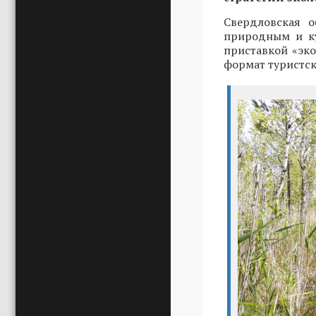
Свердловская о
природным и ку
приставкой «эк
формат туристско