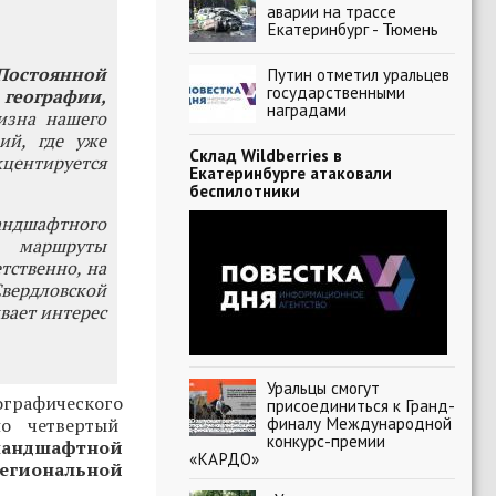
аварии на трассе
Екатеринбург - Тюмень
Постоянной
Путин отметил уральцев
государственными
географии,
наградами
изна нашего
ий, где уже
Склад Wildberries в
кцентируется
Екатеринбурге атаковали
беспилотники
ландшафтного
, маршруты
тственно, на
Свердловской
вает интерес
Уральцы смогут
графического
присоединиться к Гранд-
финалу Международной
но четвертый
конкурс-премии
ландшафтной
«КАРДО»
егиональной