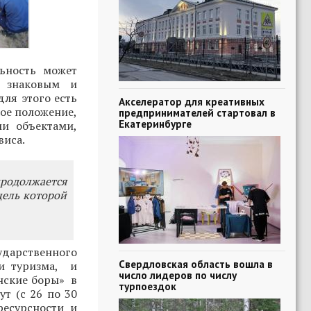
льность может
 знаковым и
ля этого есть
Акселератор для креативных
ое положение,
предпринимателей стартовал в
Екатеринбурге
и объектами,
виса.
родолжается
 цель которой
сударственного
Свердловская область вошла в
 и туризма, и
число лидеров по числу
нские боры» в
турпоездок
т (с 26 по 30
ресурсности и