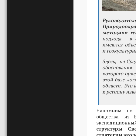
Руководител
Природоохра
методики ге
подхода - в 
имеются объек
и геокультурн
Здесь, на Сре
обосновани
которого орие
этой базе лог
области. Это 
к региону извн
Напомним, по 
общества, из 
экспедиционны
структуры Св
стратегии экол