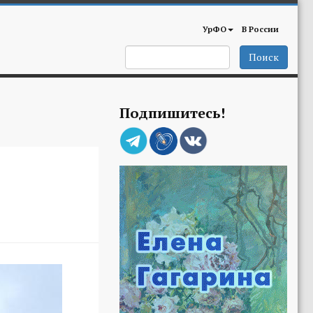
УрФО
В России
Поиск
Подпишитесь!