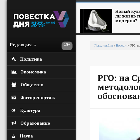
Перейти к основному содержанию
Новый куль
ли жизнь п
модерна?
Редакция
18+
Повестка Дня
»
Новости
» РГО: н
Вы здесь
Политика
Экономика
РГО: на С
методоло
Общество
обоснова
Фоторепортаж
Культура
Образование
Наука