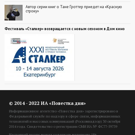
Автор серии книг о Тане Гроттер приедет на «Красную
строку»
Фестиваль «Сталкер» возвращается с новым сезоном в Дом кино
© 2014 - 2022 ИА «Повестка дня»
Информационное агентство «Повестка дня» зарегистрировано в
Федеральной службе по надзору в сфере связи, информационных
технологий и массовых коммуникаций (Роскомнадзор) 30 октября
2014 года. Свидетельство о регистрации СМИ ИА № ФС77-59739
Настоящий ресурс может содержать материалы 18+