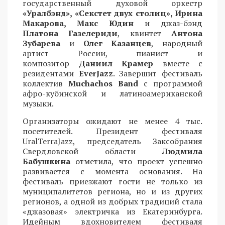
государственный духовой оркестр
«Уралбэнд», «Секстет двух столиц», Ирина
Макарова, Макс Юдин
и джаз-бэнд
Платона Газелериди
, квинтет
Антона
Зубарева
и
Олег Казанцев
, народный
артист России, пианист и
композитор
Даниил Крамер
вместе с
резидентами
EverJazz
. Завершит фестиваль
коллектив
Muchachos Band
с программой
афро-кубинской и латиноамериканской
музыки.
Организаторы ожидают не менее 4 тыс.
посетителей. Президент фестиваля
UralTerraJazz, председатель Заксобрания
Свердловской области
Людмила
Бабушкина
отметила, что проект успешно
развивается с момента основания. На
фестиваль приезжают гости не только из
муниципалитетов региона, но и из других
регионов, а одной из добрых традиций стала
«джазовая» электричка из Екатеринбурга.
Идейным вдохновителем фестиваля