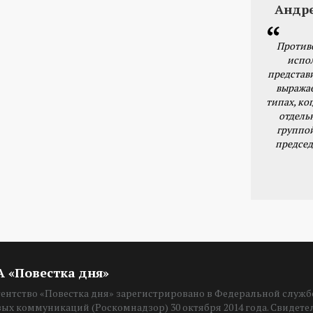
Андр
Против
испо
представ
выражае
типах, ког
отдель
группо
председ
ИА «Повестка дня»
нтство «Повестка дня» зарегистрировано в Федеральной службе
вых коммуникаций (Роскомнадзор) 30 октября 2014 года. Свидет