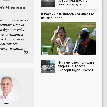
предупреждают о
ливнях и граде
ей Мозолин
В России снизилось количество
пенсионеров
ного политически
венного игрока,
й берет на себя
 непопулярных
й. А остальные
делываются
ческим хайпом
Пять человек погибли в
аварии на трассе
Екатеринбург - Тюмень