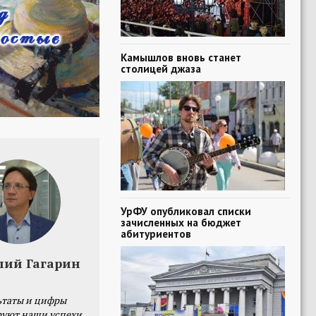
Камышлов вновь станет
столицей джаза
УрФУ опубликовал списки
зачисленных на бюджет
абитуриентов
лий Гагарин
ьтаты и цифры
уют наши успехи,