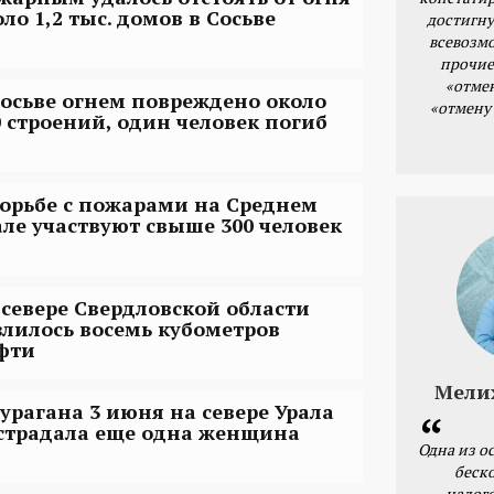
ло 1,2 тыс. домов в Сосьве
достигну
всевозм
прочие
«отме
Сосьве огнем повреждено около
«отмену
0 строений, один человек погиб
борьбе с пожарами на Среднем
але участвуют свыше 300 человек
 севере Свердловской области
злилось восемь кубометров
фти
Мели
 урагана 3 июня на севере Урала
страдала еще одна женщина
Одна из о
беск
налог