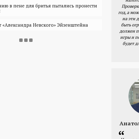
нию в пене для бритья пытались пронести
Проверк
н
год, а мож
на эти 
быть ог
 «Александра Невского» Эйзенштейна
должен п
игры и п
будет д
Анато