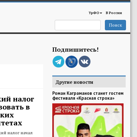
УрФО
В России
Поиск
Подпишитесь!
Другие новости
Роман Каграманов станет гостем
ий налог
фестиваля «Красная строка»
вовать в
ских
тетах
кий налог начал