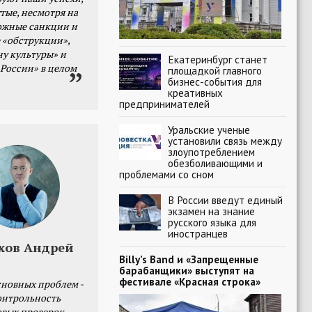
тые, несмотря на
ожные санкции и
 «обструкции»,
ну культуры» и
Екатеринбург станет
 России» в целом
площадкой главного
бизнес-события для
креативных
предпринимателей
Уральские ученые
установили связь между
злоупотреблением
обезболивающими и
проблемами со сном
В России введут единый
экзамен на знание
русского языка для
иностранцев
хов Андрей
Billy’s Band и «Запрещенные
барабанщики» выступят на
фестивале «Красная строка»
сновных проблем -
онтрольность
овых проверок.