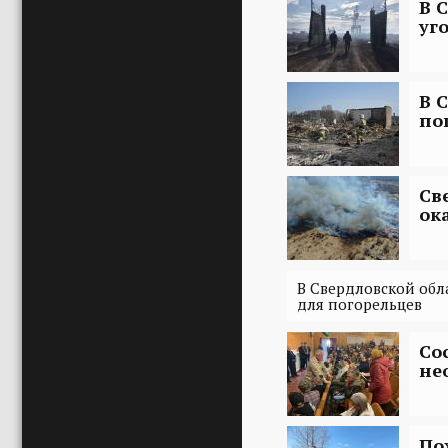
В 
уг
В 
по
Св
ок
В Свердловской обл
для погорельцев
Со
не
По