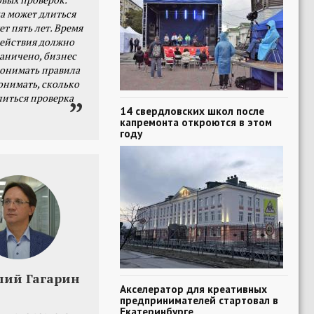
а может длиться
ет пять лет. Время
действия должно
раничено, бизнес
онимать правила
онимать, сколько
литься проверка
14 свердловских школ после
капремонта откроются в этом
году
лий Гагарин
Акселератор для креативных
предпринимателей стартовал в
Екатеринбурге