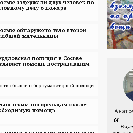
Сосьве задержали двух человек по
оловному делу о пожаре
Сосьве обнаружено тело второй
гибшей жительницы
ердловская полиция в Сосьве
азывает помощь пострадавшим
асти объявлен сбор гуманитарной помощи
сьвинским погорельцам окажут
обходимую помощь
Анато
Резул
жарным удалось отстоять от огня
констатир