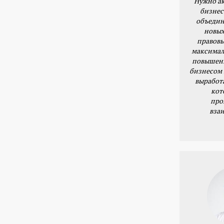
Нужно ак
бизнес
объедин
новых
правовы
максимал
повышени
бизнесом 
выработ
кот
про
вза