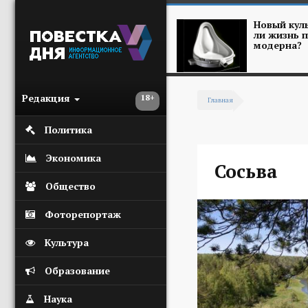
Перейти к основному содержанию
Новый куль
ли жизнь п
модерна?
Редакция
18+
Главная
Вы здесь
Политика
Экономика
Сосьва
Общество
Фоторепортаж
Культура
Образование
Наука