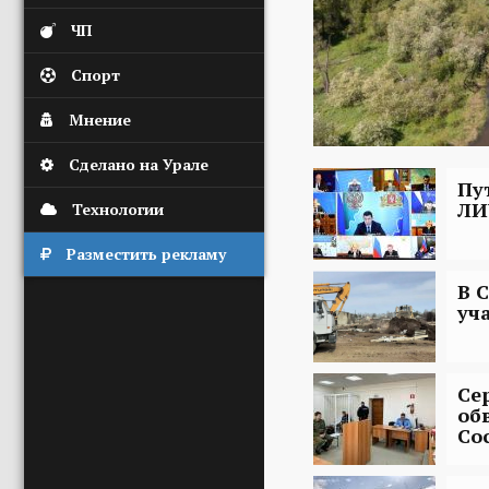
ЧП
Спорт
Мнение
Сделано на Урале
Пу
ЛИ
Технологии
Разместить рекламу
В 
уч
Се
об
Со