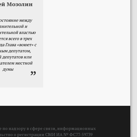
ей Мозолин
остояние между
лнительной и
ительной властью
тся всего в трех
да Глава «воюет» с
ным депутатом,
й депутатов или
ателем местной
думы
 по надзору в сфере связи, информационных
ельство о регистрации СМИ ИА № ФС77-59739