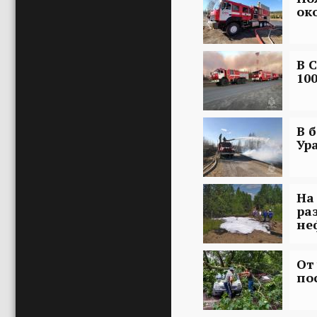
око
В 
10
В 
Ур
На
ра
не
От
по