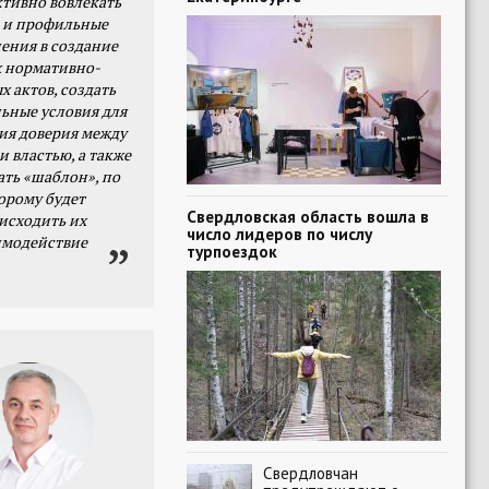
тивно вовлекать
 и профильные
ения в создание
 нормативно-
х актов, создать
ьные условия для
я доверия между
и властью, а также
ать «шаблон», по
орому будет
Свердловская область вошла в
исходить их
число лидеров по числу
имодействие
турпоездок
Свердловчан