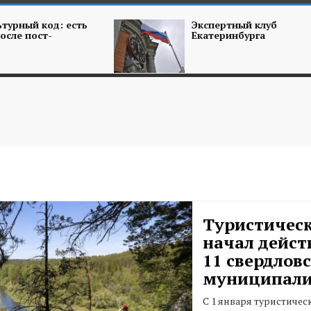
турный код: есть
Экспертный клуб
осле пост-
Екатеринбурга
Туристическ
начал дейст
11 свердлов
муниципали
С 1 января туристичес