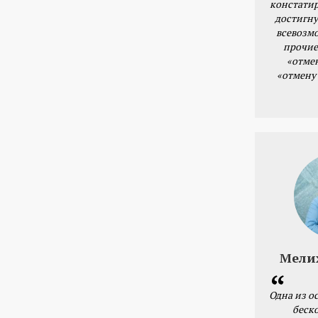
констатир
достигну
всевозм
прочие
«отме
«отмену
Мели
Одна из о
беск