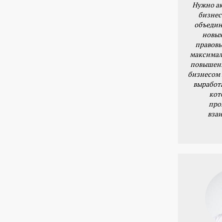
Нужно ак
бизнес
объедин
новых
правовы
максимал
повышени
бизнесом 
выработ
кот
про
вза