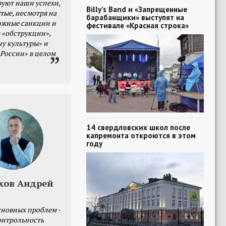
уют наши успехи,
Billy’s Band и «Запрещенные
тые, несмотря на
барабанщики» выступят на
ожные санкции и
фестивале «Красная строка»
 «обструкции»,
ну культуры» и
 России» в целом
14 свердловских школ после
капремонта откроются в этом
году
хов Андрей
сновных проблем -
онтрольность