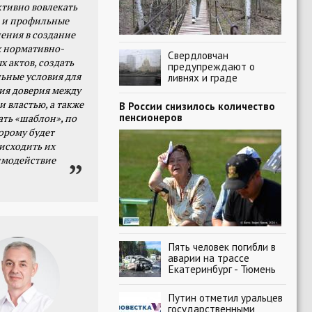
тивно вовлекать
 и профильные
ения в создание
 нормативно-
Свердловчан
х актов, создать
предупреждают о
ьные условия для
ливнях и граде
я доверия между
и властью, а также
В России снизилось количество
пенсионеров
ать «шаблон», по
орому будет
исходить их
имодействие
Пять человек погибли в
аварии на трассе
Екатеринбург - Тюмень
Путин отметил уральцев
государственными