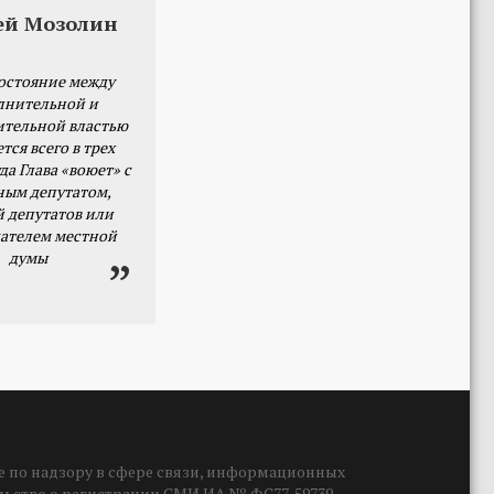
ей Мозолин
остояние между
лнительной и
ительной властью
тся всего в трех
да Глава «воюет» с
ным депутатом,
й депутатов или
ателем местной
думы
 по надзору в сфере связи, информационных
ельство о регистрации СМИ ИА № ФС77-59739