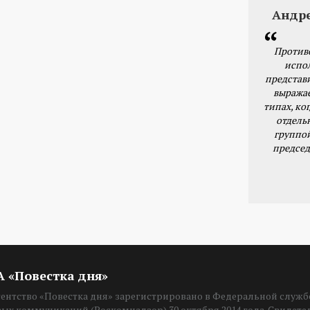
Андр
Против
испо
представ
выражае
типах, ког
отдель
группо
председ
ИА «Повестка дня»
нтство «Повестка дня» зарегистрировано в Федеральной службе
вых коммуникаций (Роскомнадзор) 30 октября 2014 года. Свидет