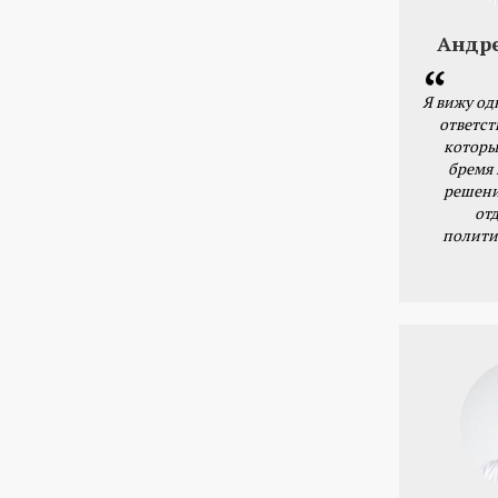
Андр
Я вижу од
ответст
которы
бремя
решени
от
полити