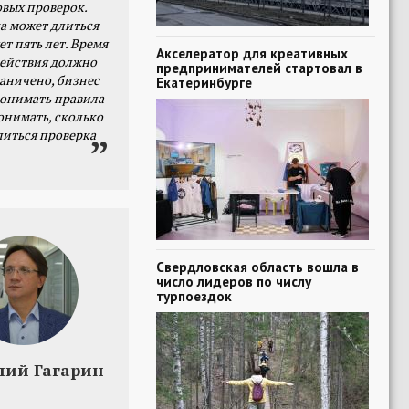
овых проверок.
а может длиться
ет пять лет. Время
Акселератор для креативных
действия должно
предпринимателей стартовал в
раничено, бизнес
Екатеринбурге
онимать правила
онимать, сколько
литься проверка
Свердловская область вошла в
число лидеров по числу
турпоездок
лий Гагарин