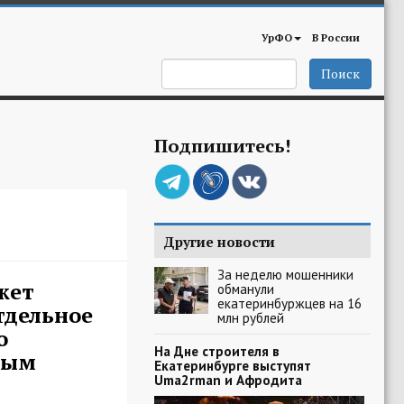
УрФО
В России
Поиск
Подпишитесь!
Другие новости
За неделю мошенники
жет
обманули
екатеринбуржцев на 16
тдельное
млн рублей
о
На Дне строителя в
ным
Екатеринбурге выступят
Uma2rman и Афродита