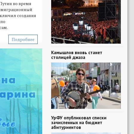
Путин во время
л миграционный
сключил создания
 по
сам.
Подробнее
Камышлов вновь станет
столицей джаза
УрФУ опубликовал списки
зачисленных на бюджет
абитуриентов