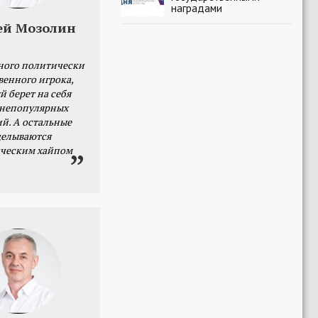
наградами
ей Мозолин
ного политически
венного игрока,
й берет на себя
 непопулярных
й. А остальные
делываются
ческим хайпом