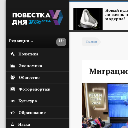
Перейти к основному содержанию
Новый куль
ли жизнь п
модерна?
Редакция
18+
Главная
Вы здесь
Политика
Экономика
Миграцио
Общество
Фоторепортаж
Культура
Образование
Наука