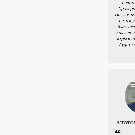
налог
Проверк
год, а мож
на эти 
быть ог
должен п
игры и п
будет д
Анато