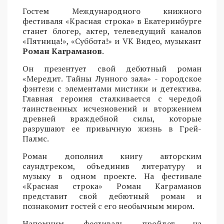
Гостем Международного книжного
фестиваля «Красная строка» в Екатеринбурге
станет блогер, актер, телеведущий каналов
«Пятница!», «Суббота!» и VK Видео, музыкант
Роман Каграманов
.
Он презентует свой дебютный роман
«Мередит. Тайны Лунного зала» - городское
фэнтези с элементами мистики и детектива.
Главная героиня сталкивается с чередой
таинственных исчезновений и вторжением
древней враждебной силы, которые
разрушают ее привычную жизнь в Грей-
Палмс.
Роман дополнил книгу авторским
саундтреком, объединив литературу и
музыку в одном проекте. На фестивале
«Красная строка» Роман Каграманов
представит свой дебютный роман и
познакомит гостей с его необычным миром.
Напомним, фестиваль пройдет на