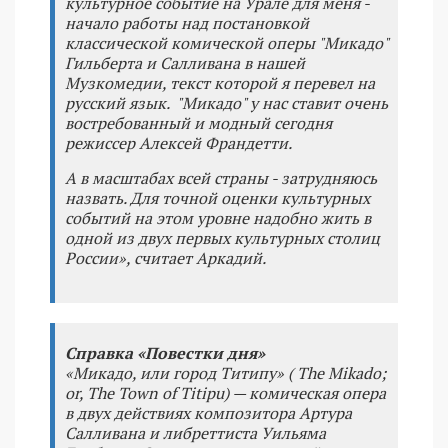
культурное событие на Урале для меня -
начало работы над постановкой
классической комической оперы "Микадо"
Гильберта и Салливана в нашей
Музкомедии, текст которой я перевел на
русский язык. "Микадо" у нас ставит очень
востребованный и модный сегодня
режиссер Алексей Франдетти.
А в масштабах всей страны - затрудняюсь
назвать. Для точной оценки культурных
событий на этом уровне надобно жить в
одной из двух первых культурных столиц
России», считает Аркадий.
Справка «Повестки дня»
«Микадо, или город Титипу» ( The Mikado;
or, The Town of Titipu) — комическая опера
в двух действиях композитора Артура
Салливана и либреттиста Уильяма