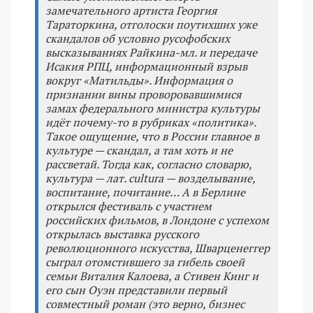
замечательного артиста Георгия
Тараторкина, отголоски поутихших уже
скандалов об условно русофобских
высказываниях Райкина-мл. и передаче
Исакия РПЦ, информационный взрыв
вокруг «Матильды». Информация о
признании вины проворовавшимися
замах федерального министра культуры
идёт почему-то в рубриках «политика».
Такое ощущение, что в России главное в
культуре — скандал, а там хоть и не
рассветай. Тогда как, согласно словарю,
культура — лат. cultura — возделывание,
воспитание, почитание… А в Берлине
открылся фестиваль с участием
российских фильмов, в Лондоне с успехом
открылась выставка русского
революционного искусства, Шварценеггер
сыграл отомстившего за гибель своей
семьи Виталия Калоева, а Стивен Кинг и
его сын Оуэн представили первый
совместный роман (это верно, бизнес