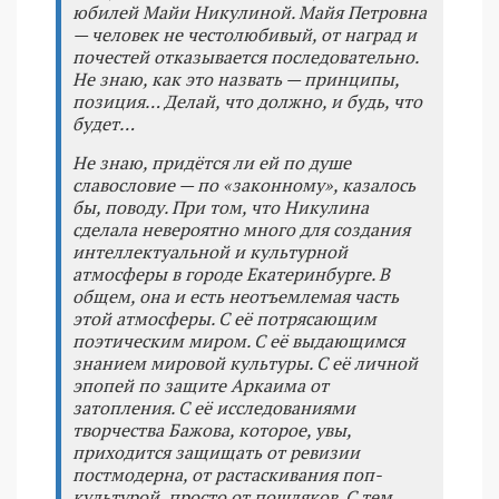
юбилей Майи Никулиной. Майя Петровна
— человек не честолюбивый, от наград и
почестей отказывается последовательно.
Не знаю, как это назвать — принципы,
позиция… Делай, что должно, и будь, что
будет…
Не знаю, придётся ли ей по душе
славословие — по «законному», казалось
бы, поводу. При том, что Никулина
сделала невероятно много для создания
интеллектуальной и культурной
атмосферы в городе Екатеринбурге. В
общем, она и есть неотъемлемая часть
этой атмосферы. С её потрясающим
поэтическим миром. С её выдающимся
знанием мировой культуры. С её личной
эпопей по защите Аркаима от
затопления. С её исследованиями
творчества Бажова, которое, увы,
приходится защищать от ревизии
постмодерна, от растаскивания поп-
культурой, просто от пошляков. С тем