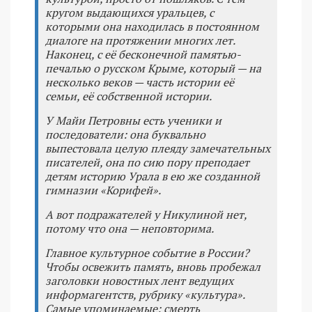
кругом выдающихся уральцев, с
которыми она находилась в постоянном
диалоге на протяжении многих лет.
Наконец, с её бесконечной памятью-
печалью о русском Крыме, который — на
несколько веков — часть истории её
семьи, её собственной истории.
У Майи Петровны есть ученики и
последователи: она буквально
выпестовала целую плеяду замечательных
писателей, она по сию пору преподает
детям историю Урала в ею же созданной
гимназии «Корифей».
А вот подражателей у Никулиной нет,
потому что она — неповторима.
Главное культурное событие в России?
Чтобы освежить память, вновь пробежал
заголовки новостных лент ведущих
информагентств, рубрику «культура».
Самые упоминаемые: смерть