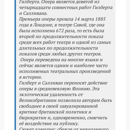
Гилберта. Опера является девятой из
четырнадцати совместных работ Гилберта
и Салливана.
Премьера оперы прошла 14 марта 1885
года в Лондоне, в театре Савой, где она
была исполнена 672 раза, то есть была
второй по продолжительности показа
среди всех работ театра и одной из самых
длительных по продолжительности
показов среди любых других театров.
Опера переведена на многие языки и
сейчас является одним и наиболее часто
исполняемых театральных произведений
в истории.
Гилберт и Салливан переносят действие
оперы в средневековую Японию. Эта
экзотическая удаленность от
Великобритании позволила авторам быть
свободнее в своей завуалированной
критике британской политики и
бюрократии и, одновременно, смягчить
её воздействие на публику.
Сюжет комедии: сбежав от нежеланного