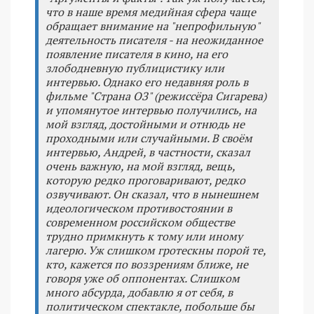
что в наше время медийная сфера чаще
обращает внимание на "непрофильную"
деятельность писателя - на неожиданное
появление писателя в кино, на его
злободневную публицистику или
интервью. Однако его недавняя роль в
фильме "Страна ОЗ" (режиссёра Сигарева)
и упомянутое интервью получились, на
мой взгляд, достойными и отнюдь не
проходными или случайными. В своём
интервью, Андрей, в частности, сказал
очень важную, на мой взгляд, вещь,
которую редко проговаривают, редко
озвучивают. Он сказал, что в нынешнем
идеологическом противостоянии в
современном российском обществе
трудно примкнуть к тому или иному
лагерю. Уж слишком гротескны порой те,
кто, кажется по воззрениям ближе, не
говоря уже об оппонентах. Слишком
много абсурда, добавлю я от себя, в
политическом спектакле, побольше бы