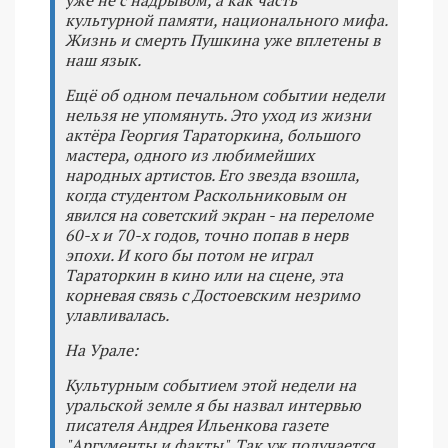
уже не с надрывом, а как часть
культурной памяти, национального мифа.
Жизнь и смерть Пушкина уже вплетены в
наш язык.
Ещё об одном печальном событии недели
нельзя не упомянуть. Это уход из жизни
актёра Георгия Тараторкина, большого
мастера, одного из любимейших
народных артистов. Его звезда взошла,
когда студентом Раскольниковым он
явился на советский экран - на переломе
60-х и 70-х годов, точно попав в нерв
эпохи. И кого бы потом не играл
Тараторкин в кино или на сцене, эта
корневая связь с Достоевским незримо
улавливалась.
На Урале:
Культурным событием этой недели на
уральской земле я бы назвал интервью
писателя Андрея Ильенкова газете
"Аргументы и факты". Так уж получается,