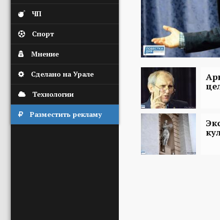
ЧП
Спорт
Мнение
Сделано на Урале
Ар
це
Технологии
Разместить рекламу
Эк
ку