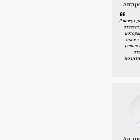
Андр
Я вижу од
ответст
которы
бремя
решени
от
полити
Андр