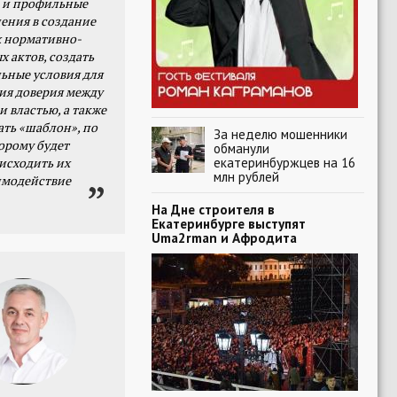
 и профильные
ения в создание
 нормативно-
х актов, создать
ьные условия для
я доверия между
и властью, а также
ать «шаблон», по
За неделю мошенники
орому будет
обманули
екатеринбуржцев на 16
исходить их
млн рублей
имодействие
На Дне строителя в
Екатеринбурге выступят
Uma2rman и Афродита