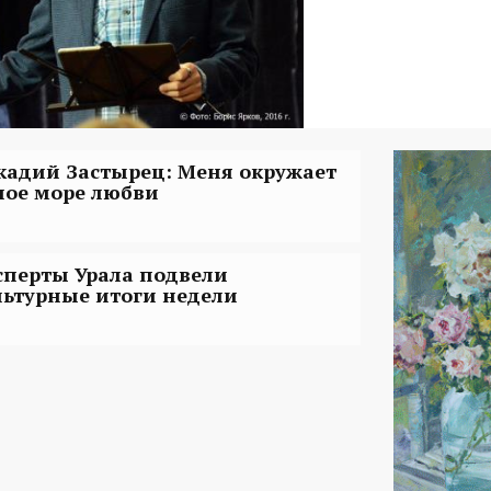
кадий Застырец: Меня окружает
лое море любви
сперты Урала подвели
льтурные итоги недели