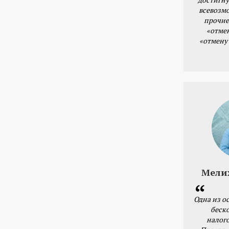
всевозм
прочие
«отме
«отмену
Мели
Одна из о
беск
налог