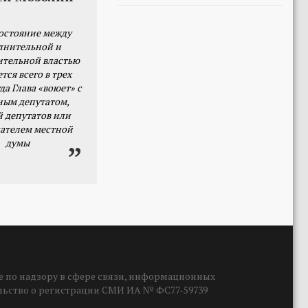
остояние между
лнительной и
ительной властью
тся всего в трех
да Глава «воюет» с
ным депутатом,
й депутатов или
ателем местной
думы
 по надзору в сфере связи, информационных
ельство о регистрации СМИ ИА № ФС77-59739