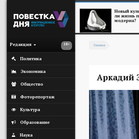
Перейти к основному содержанию
Новый куль
ли жизнь п
модерна?
Редакция
18+
Главная
Вы здесь
Политика
Экономика
Аркадий 
Общество
Фоторепортаж
Культура
Образование
Наука