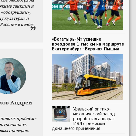
ожные санкции и
 «обструкции»,
ну культуры» и
 России» в целом
«Богатырь-М» успешно
преодолел 1 тыс км на маршруте
Екатеринбург - Верхняя Пышма
хов Андрей
Уральский оптико-
механический завод
разработал аппарат
сновных проблем -
ИВЛ с режимом
онтрольность
домашнего применения
овых проверок.