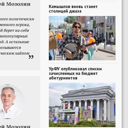
ей Мозолин
Камышлов вновь станет
столицей джаза
ного политически
венного игрока,
й берет на себя
 непопулярных
й. А остальные
делываются
ческим хайпом
УрФУ опубликовал списки
зачисленных на бюджет
абитуриентов
ей Мозолин