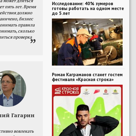
а может длиться
Исследование: 40% зумеров
ет пять лет. Время
готовы работать на одном месте
действия должно
до 5 лет
раничено, бизнес
онимать правила
онимать, сколько
литься проверка
Роман Каграманов станет гостем
фестиваля «Красная строка»
лий Гагарин
тивно вовлекать