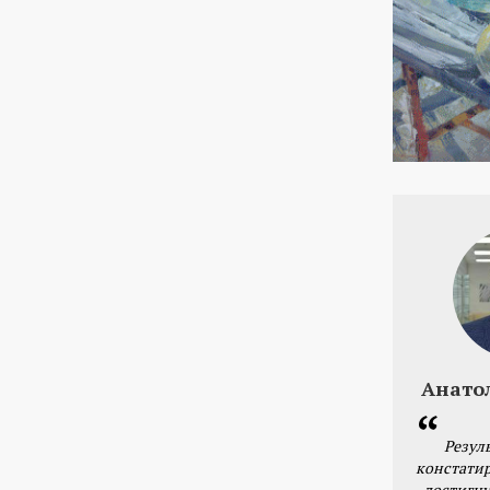
Анато
Резул
констатир
достигну