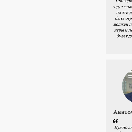
Проверк
год, а мож
на эти 
быть ог
должен п
игры и п
будет д
Анато
Нужно ак