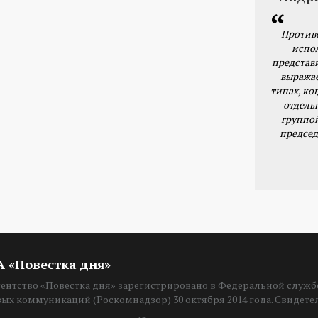
Против
испо
представ
выражае
типах, ког
отдель
группо
председ
ИА «Повестка дня»
нтство «Повестка дня» зарегистрировано в Федеральной службе
вых коммуникаций (Роскомнадзор) 30 октября 2014 года. Свидет