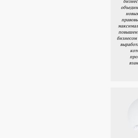
бизнес
объедин
новых
правовы
максимал
повышени
бизнесом 
выработ
кот
про
вза