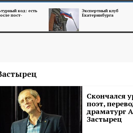
турный код: есть
Экспертный клуб
осле пост-
Екатеринбурга
Застырец
Скончался у
поэт, перев
драматург 
Застырец