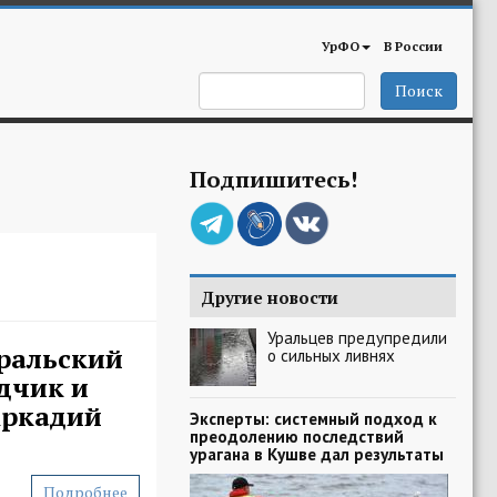
УрФО
В России
Поиск
Подпишитесь!
Другие новости
Уральцев предупредили
ральский
о сильных ливнях
одчик и
Аркадий
Эксперты: системный подход к
преодолению последствий
урагана в Кушве дал результаты
Подробнее