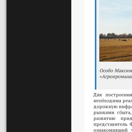
Особо Максим 
«Агропромышл
Для построени
необходима реал
дорожную инфра
рынками сбыта,
развитию прид
представитель 
ознакомивший у