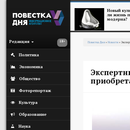
Перейти к основному содержанию
Новый куль
ли жизнь п
модерна?
Редакция
18+
Повестка Дня
»
Новости
» Экспер
Вы здесь
Политика
Экономика
Экспертны
приобрет
Общество
Фоторепортаж
Культура
Образование
Наука