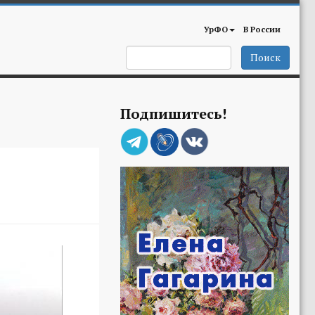
УрФО
В России
Поиск
Подпишитесь!