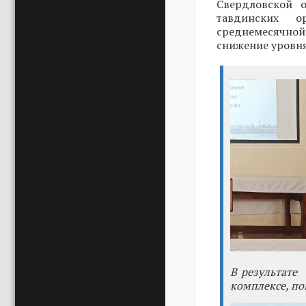
Свердловской о
тавдинских ор
среднемесячной
снижение уровня 
В результате
комплексе, по