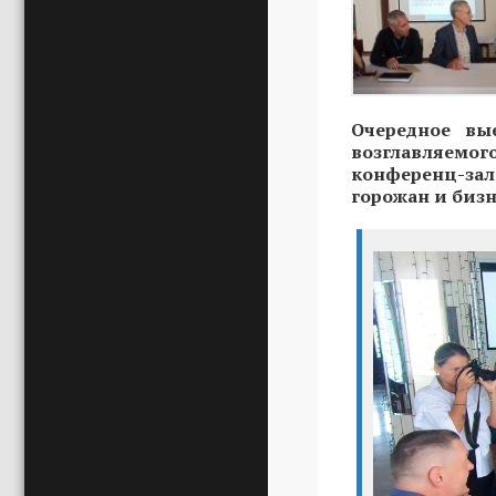
Очередное вы
возглавляемого
конференц-зал
горожан и бизн