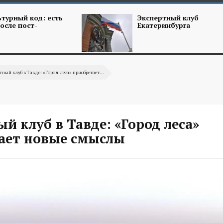
турный код: есть
Экспертный клуб
осле пост-
Екатеринбурга
тный клуб в Тавде: «Город леса» приобретает...
й клуб в Тавде: «Город леса»
ает новые смыслы