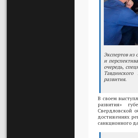
Экспертов из 
и перспектива
очередь, спец
Тавдинского
развития.
В своем выступ
развития» губ
Свердловской 
достижениях ре
санкционного да