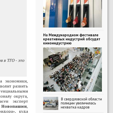
На Международном фестивале
креативных индустрий обсудят
киноиндустрию
 в ТГО - это
а экономики,
зволит развить
отенциальными
оналу округа,
В свердловской области
асен эксперт
полиции увеличилась
й Новопашин
,
нехватка кадров
идора», куда