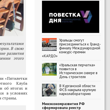
Уральцы смогут
результатами
присоединиться к Гранд-
финалу Международной
ории. В свою
конкурс-премии
ние развития
«КАРДО»
шении этого
«Уральская перчатка»
появится в
Историческом сквере в
День строителя
ии «Пятилетки
ртного Клуба
В Курганской области
и об итогах и
ФСБ накрыла крупную
ки в условиях
нарколабораторию
 страны.
Минэкономразвития РФ
сформировала реестр