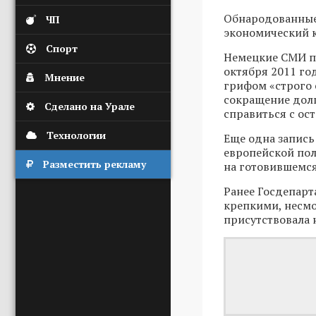
Обнародованные 
ЧП
экономический к
Спорт
Немецкие СМИ п
октября 2011 год
Мнение
грифом «строго 
сокращение долг
Сделано на Урале
справиться с о
Технологии
Еще одна запись
европейской по
Разместить рекламу
на готовившемся
Ранее Госдепарт
крепкими, несмо
присутствовала 