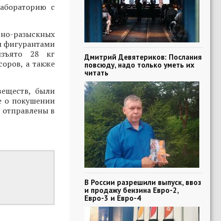
абораторию с
вно-разыскных
м фигурантами
изъято 28 кг
Дмитрий Девятериков: Послания
соров, а также
повсюду, надо только уметь их
читать
веществ, были
е о покушении
е отправлены в
В России разрешили выпуск, ввоз
и продажу бензина Евро-2,
Евро-3 и Евро-4