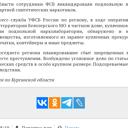
бласти сотрудники ФСБ ликвидировали подпольную л
артией синтетических наркотиков.
ресс-служба УФСБ России по региону, в ходе операти
 территории Белозерского МО в частном доме, купленно
ии подпольной нарколаборатории, обнаружено и 
вещества, изготовленного из заранее купленных прекур
рчатки, контейнеры и иные предметы.
оседнего региона планировавшие сбыт запрещенных 
сте преступления. Возбуждено уголовное дело по стать
ческих средств в особо крупном размере. Подозреваемы
ледствия.
и по Курганской области
18:19
Повестка дня
Печать