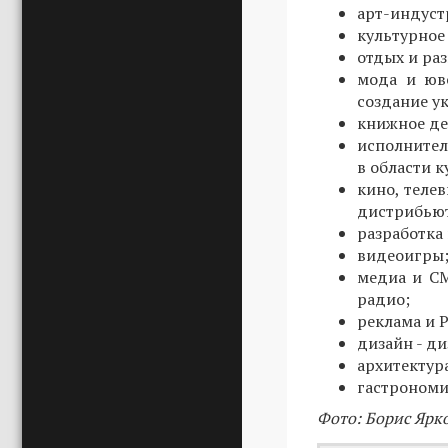
арт-индуст
культурное 
отдых и ра
мода и юв
создание у
книжное де
исполнител
в области 
кино, теле
дистрибьют
разработка
видеоигры
медиа и СМ
радио;
реклама и P
дизайн - д
архитектур
гастрономия
Фото: Борис Ярк