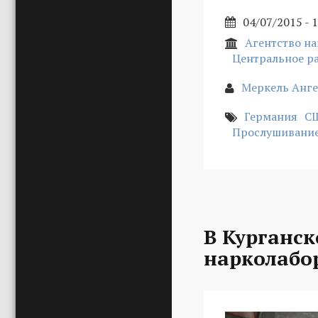
04/07/2015 - 
Агентство на
Центральное р
Меркель Анге
Германия
С
Прослушивание
В Курганс
нарколабо