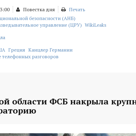
13:00
Повестка дня
Печать
циональной безопасности (АНБ)
азведывательное управление (ЦРУ)
WikiLeaks
ла
ША
Греция
Канцлер Германии
 телефонных разговоров
кой области ФСБ накрыла круп
раторию