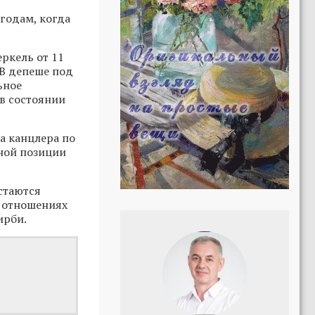
годам, когда
ркель от 11
 В депеше под
ьное
 в состоянии
а канцлера по
ной позиции
стаются
х отношениях
ирби.