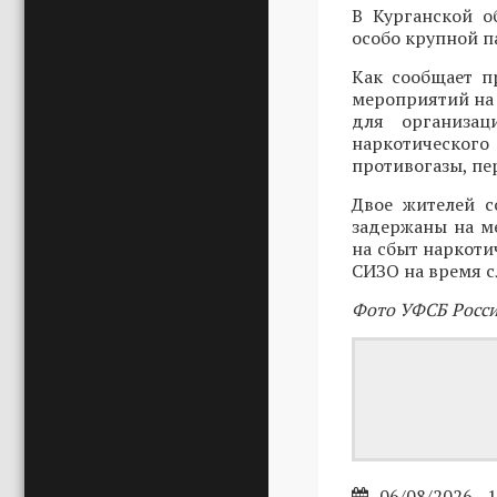
В Курганской о
особо крупной п
Как сообщает п
мероприятий на
для организац
наркотического 
противогазы, пе
Двое жителей с
задержаны на ме
на сбыт наркоти
СИЗО на время с
Фото УФСБ Росси
06/08/2026 - 