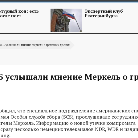
турный код: есть
Экспертный клуб
осле пост-
Екатеринбурга
АНБ услышали мнение Меркель о греческих долгах
Б услышали мнение Меркель о г
сообщил, что специальное подразделение американских с
емая Особая служба сбора (SCS), прослушивало сотрудни
нгелы Меркель. Информацию о новой утечке компромата
сразу несколько немецких телеканалов NDR, WDR и изда
tung.