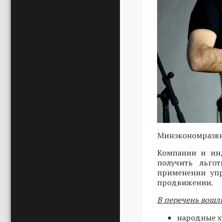
Минэкономразви
Компании и инд
получить льго
применении упр
продвижении.
В перечень вошл
народные х