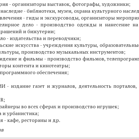
рия - организаторы выставок, фотографы, художники;
наследие - библиотеки, музеи, охрана культурного насле
звлечения - гиды и экскурсоводы, организаторы меропри
елирное дело - производство одежды и нанесение на
крашений и бижутерии;
ло - издательства и переводчики;
ьские искусства - учреждения культуры, образовательны
культуры, производство музыкальных инструментов;
видение и фильмы - производство фильмов, телепрограм
оры контента и кинотеатры;
 программного обеспечения;
;
И - издание газет и журналов, деятельность порталов, 
R;
изайнеры во всех сферах и производство игрушек;
а и урбанистика;
 - кафе, рестораны и др.
ов