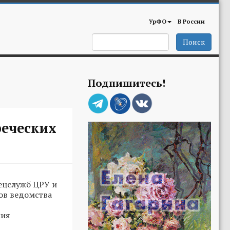
УрФО
В России
Поиск
Подпишитесь!
реческих
пецслужб ЦРУ и
ков ведомства
ния