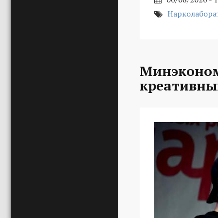
Нарколабора
Минэконом
креативны