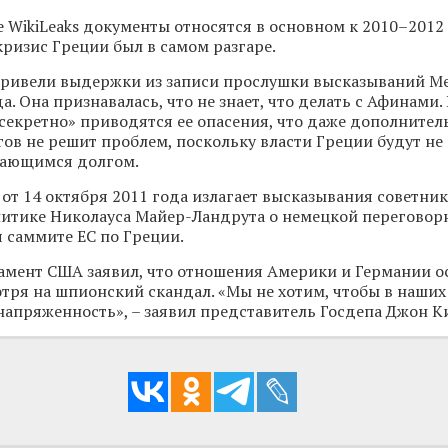
WikiLeaks документы относятся в основном к 2010–2012 
ризис Греции был в самом разгаре.
ривели выдержки из записи прослушки высказываний Ме
а. Она признавалась, что не знает, что делать с Афинами.
секретно» приводятся ее опасения, что даже дополнител
ов не решит проблем, поскольку власти Греции будут не
стающимся долгом.
 от 14 октября 2011 года излагает высказывания советник
литике Николауса Майер-Ландрута о немецкой переговор
 саммите ЕС по Греции.
амент США заявил, что отношения Америки и Германии о
тря на шпионский скандал. «Мы не хотим, чтобы в наши
напряженность», – заявил представитель Госдепа Джон К