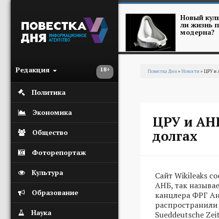
Перейти к основному содержанию
Новый куль
ли жизнь п
модерна?
Редакция
18+
Повестка Дня
»
Новости
» ЦРУ и 
Вы здесь
Политика
Экономика
ЦРУ и АН
долгах
Общество
Фоторепортаж
Культура
Сайт Wikileaks 
АНБ, так называ
Образование
канцлера ФРГ А
распространили 
Наука
Sueddeutsche Zei