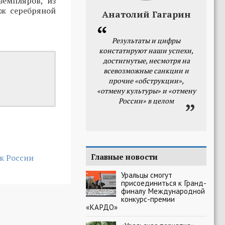
земпляров, из
аж серебряной
Анатолий Гагарин
Результаты и цифры
констатируют наши успехи,
достигнутые, несмотря на
всевозможные санкции и
прочие «обструкции»,
«отмену культуры» и «отмену
России» в целом
Главные новости
к России
Уральцы смогут
присоединиться к Гранд-
финалу Международной
конкурс-премии
«КАРДО»