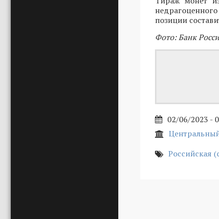
Тираж монет из
недрагоценного
позиции составит
Фото: Банк Росс
02/06/2023 - 
Центральный
Российская (