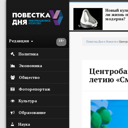
Перейти к основному содержанию
Новый куль
ли жизнь п
модерна?
Редакция
18+
Повестка Дня
»
Новости
» Центро
Вы здесь
Политика
Экономика
Центроба
летию «С
Общество
Фоторепортаж
Культура
Образование
Наука