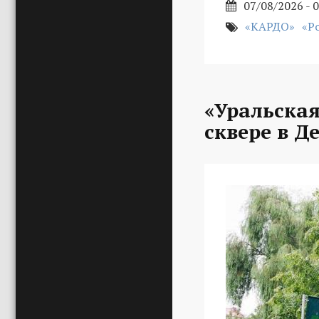
07/08/2026 - 
«КАРДО»
«Р
«Уральская
сквере в Д