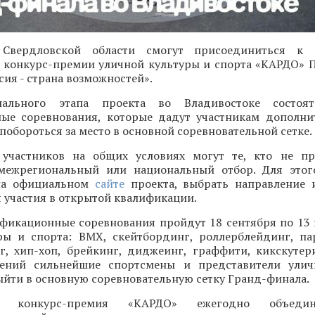
 Свердловской области смогут присоединиться к 
конкурс-премии уличной культуры и спорта «КАРДО» 
ия - страна возможностей».
ального этапа проекта во Владивостоке состоят
ые соревнования, которые дадут участникам дополн
 побороться за место в основной соревновательной сетке.
участников на общих условиях могут те, кто не пр
межрегиональный или национальный отбор. Для этог
 на официальном
сайте
проекта, выбрать направление 
 участия в открытой квалификации.
фикационные соревнования пройдут 18 сентября по 13
ры и спорта: BMX, скейтбординг, роллерблейдинг, па
нг, хип-хоп, брейкинг, диджеинг, граффити, кикскутер
лений сильнейшие спортсмены и представители улич
ыйти в основную соревновательную сетку Гранд-финала.
ая конкурс-премия «КАРДО» ежегодно объеди