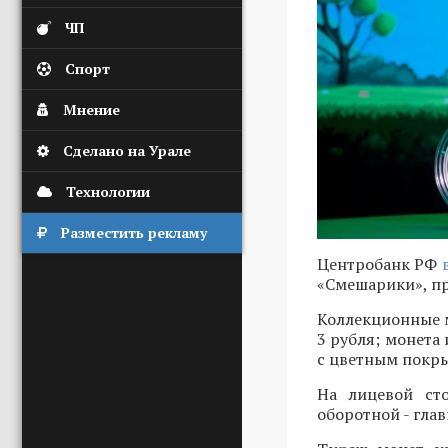
ЧП
Спорт
Мнение
Сделано на Урале
Технологии
Разместить рекламу
Центробанк РФ
«Смешарики», пр
Коллекционные м
3 рубля; монета
с цветным покры
На лицевой ст
оборотной - гла