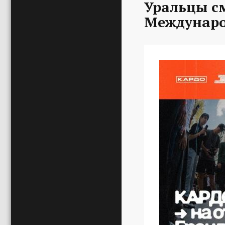
Уральцы с
Междунаро