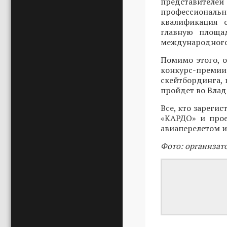
представителей
профессиональ
квалификация 
главную площад
международного
Помимо этого, 
конкурс-преми
скейтбординга, 
пройдет во Влади
Все, кто зарегис
«КАРДО» и прое
авиаперелетом и
Фото: организат