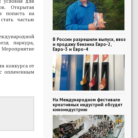
я условия для
ов. Открытая
в попасть на
стать частью
Международной
В России разрешили выпуск, ввоз
езд паркура,
и продажу бензина Евро-2,
. Мероприятие
Евро-3 и Евро-4
ми конкурса от
 с оплаченным
На Международном фестивале
креативных индустрий обсудят
киноиндустрию