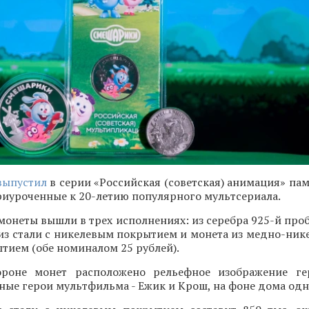
выпустил
в серии «Российская (советская) анимация» па
иуроченные к 20-летию популярного мультсериала.
онеты вышли в трех исполнениях: из серебра 925-й про
 из стали с никелевым покрытием и монета из медно-ник
тием (обе номиналом 25 рублей).
ороне монет расположено рельефное изображение ге
вные герои мультфильма - Ежик и Крош, на фоне дома одн