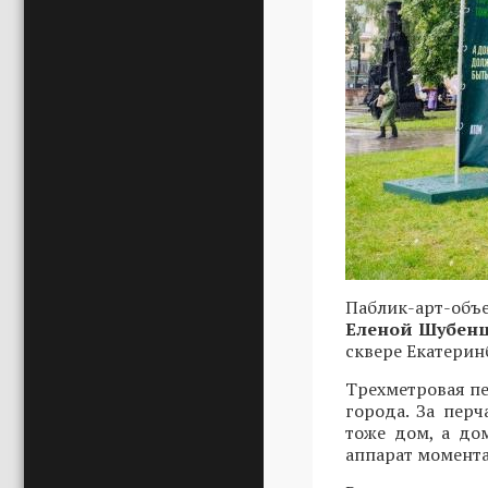
Паблик-арт-объ
Еленой Шубен
сквере Екатерин
Трехметровая пе
города. За пер
тоже дом, а до
аппарат момента