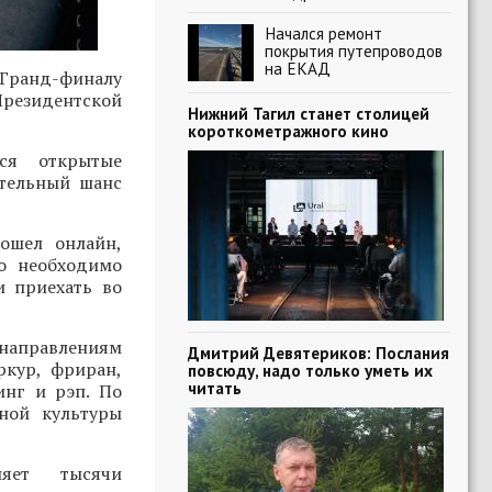
Начался ремонт
покрытия путепроводов
на ЕКАД
Гранд-финалу
Президентской
Нижний Тагил станет столицей
короткометражного кино
ся открытые
ительный шанс
ошел онлайн,
о необходимо
и приехать во
 направлениям
Дмитрий Девятериков: Послания
ркур, фриран,
повсюду, надо только уметь их
читать
инг и рэп. По
ной культуры
няет тысячи