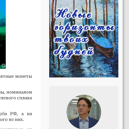
мятные монеты
бы, номиналом
елевого сплава
рба РФ, а на
ого из них.