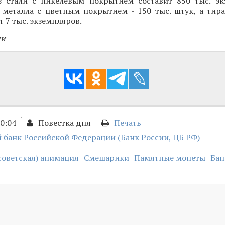
 стали с никелевым покрытием составит 850 тыс. эк
 металла с цветным покрытием - 150 тыс. штук, а тир
 7 тыс. экземпляров.
ии
00:04
Повестка дня
Печать
 банк Российской Федерации (Банк России, ЦБ РФ)
советская) анимация
Смешарики
Памятные монеты
Бан