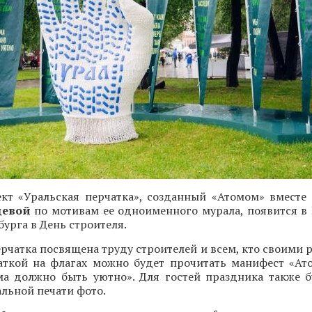
ект «Уральская перчатка», созданный «Атомом» вместе
цевой
по мотивам ее одноименного мурала, появится в
бурга в День строителя.
рчатка посвящена труду строителей и всем, кто своими 
чаткой на флагах можно будет прочитать манифест «Ато
ма должно быть уютно». Для гостей праздника также б
льной печати фото.