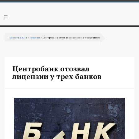
Перейти к основному содержанию
Мобильное
меню
Повестка Дня
»
Новости
» Центробанк отозвал лицензии у трех банков
Вы здесь
Центробанк отозвал
лицензии у трех банков