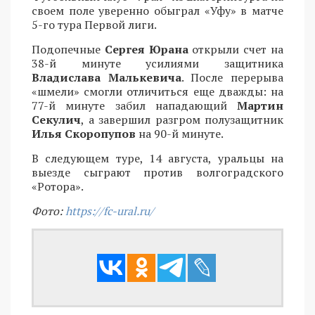
своем поле уверенно обыграл «Уфу» в матче
5-го тура Первой лиги.
Подопечные
Сергея Юрана
открыли счет на
38-й минуте усилиями защитника
Владислава Малькевича
. После перерыва
«шмели» смогли отличиться еще дважды: на
77-й минуте забил нападающий
Мартин
Секулич
, а завершил разгром полузащитник
Илья Скоропупов
на 90-й минуте.
В следующем туре, 14 августа, уральцы на
выезде сыграют против волгоградского
«Ротора».
Фото:
https://fc-ural.ru/