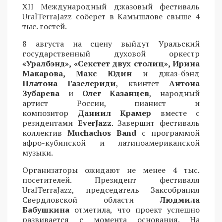
XII Международный джазовый фестиваль
UralTerraJazz соберет в Камышлове свыше 4
тыс. гостей.
8 августа на сцену выйдут Уральский
государственный духовой оркестр
«Уралбэнд», «Секстет двух столиц», Ирина
Макарова, Макс Юдин
и джаз-бэнд
Платона Газелериди
, квинтет
Антона
Зубарева
и
Олег Казанцев
, народный
артист России, пианист и
композитор
Даниил Крамер
вместе с
резидентами
EverJazz
. Завершит фестиваль
коллектив
Muchachos Band
с программой
афро-кубинской и латиноамериканской
музыки.
Организаторы ожидают не менее 4 тыс.
посетителей. Президент фестиваля
UralTerraJazz, председатель Заксобрания
Свердловской области
Людмила
Бабушкина
отметила, что проект успешно
развивается с момента основания. На