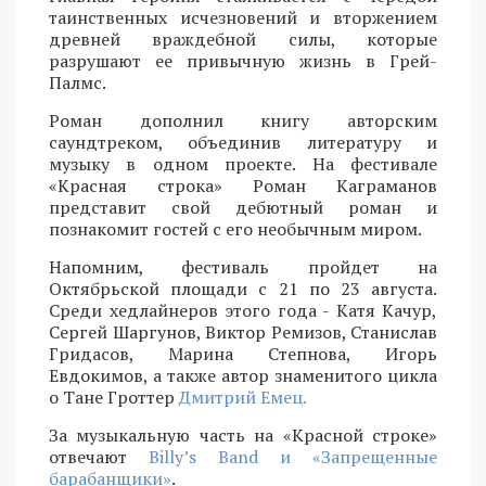
таинственных исчезновений и вторжением
древней враждебной силы, которые
разрушают ее привычную жизнь в Грей-
Палмс.
Роман дополнил книгу авторским
саундтреком, объединив литературу и
музыку в одном проекте. На фестивале
«Красная строка» Роман Каграманов
представит свой дебютный роман и
познакомит гостей с его необычным миром.
Напомним, фестиваль пройдет на
Октябрьской площади с 21 по 23 августа.
Среди хедлайнеров этого года - Катя Качур,
Сергей Шаргунов, Виктор Ремизов, Станислав
Гридасов, Марина Степнова, Игорь
Евдокимов, а также автор знаменитого цикла
о Тане Гроттер
Дмитрий Емец.
За музыкальную часть на «Красной строке»
отвечают
Billy’s Band и «Запрещенные
барабанщики»
.