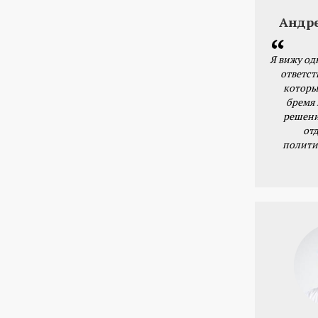
Андр
Я вижу од
ответст
которы
бремя
решени
от
полити