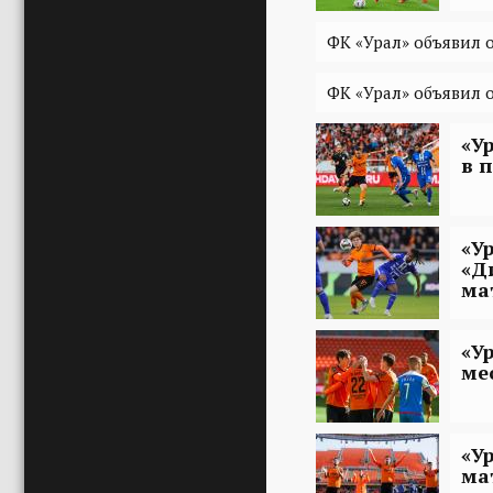
ФК «Урал» объявил 
ФК «Урал» объявил о
«У
в 
«У
«Д
ма
«У
ме
«У
ма