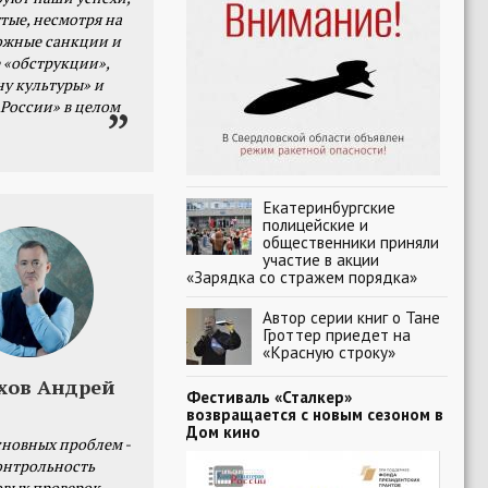
тые, несмотря на
ожные санкции и
 «обструкции»,
ну культуры» и
 России» в целом
Екатеринбургские
полицейские и
общественники приняли
участие в акции
«Зарядка со стражем порядка»
Автор серии книг о Тане
Гроттер приедет на
«Красную строку»
хов Андрей
Фестиваль «Сталкер»
возвращается с новым сезоном в
Дом кино
сновных проблем -
онтрольность
овых проверок.