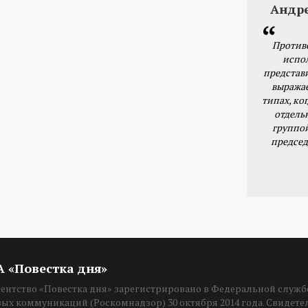
Андр
Против
испо
представ
выражае
типах, ког
отдель
группо
председ
ИА «Повестка дня»
нтство «Повестка дня» зарегистрировано в Федеральной службе
вых коммуникаций (Роскомнадзор) 30 октября 2014 года. Свидет