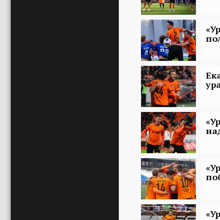
«У
по
Ек
ур
«У
на
«У
по
«У