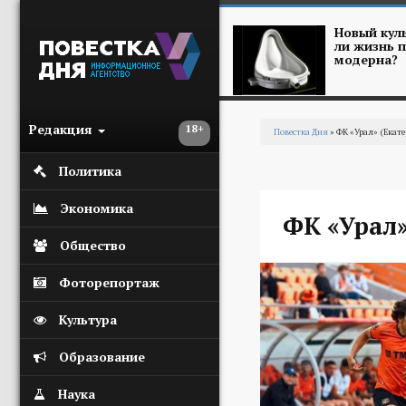
Перейти к основному содержанию
Новый куль
ли жизнь п
модерна?
Редакция
18+
Повестка Дня
» ФК «Урал» (Екате
Вы здесь
Политика
Экономика
ФК «Урал»
Общество
Фоторепортаж
Культура
Образование
Наука