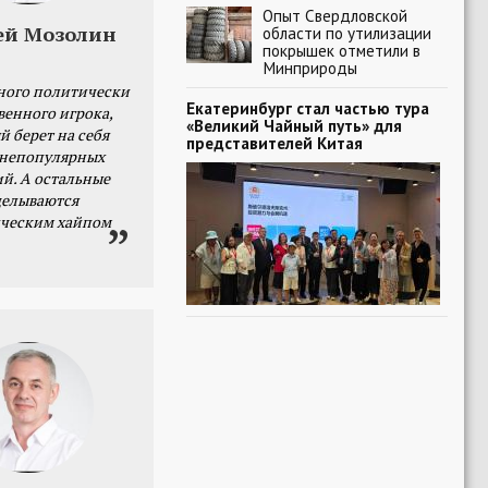
Опыт Свердловской
ей Мозолин
области по утилизации
покрышек отметили в
Минприроды
ного политически
Екатеринбург стал частью тура
венного игрока,
«Великий Чайный путь» для
й берет на себя
представителей Китая
 непопулярных
й. А остальные
делываются
ческим хайпом