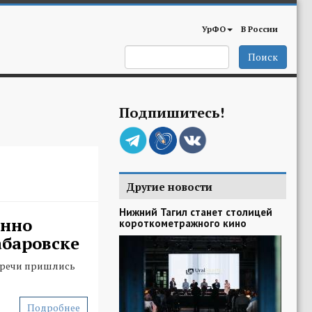
УрФО
В России
Поиск
Подпишитесь!
Другие новости
Нижний Тагил станет столицей
енно
короткометражного кино
абаровске
тречи пришлись
Подробнее