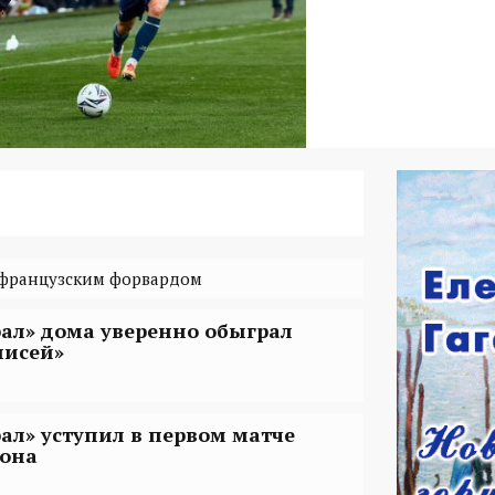
 французским форвардом
рал» дома уверенно обыграл
нисей»
рал» уступил в первом матче
зона