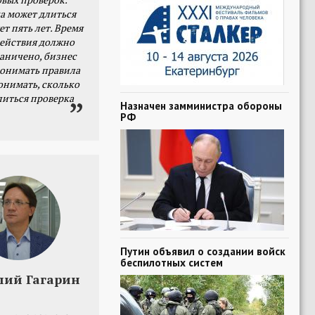
а может длиться
ет пять лет. Время
действия должно
раничено, бизнес
онимать правила
онимать, сколько
литься проверка
Назначен замминистра обороны
РФ
Путин объявил о создании войск
беспилотных систем
лий Гагарин