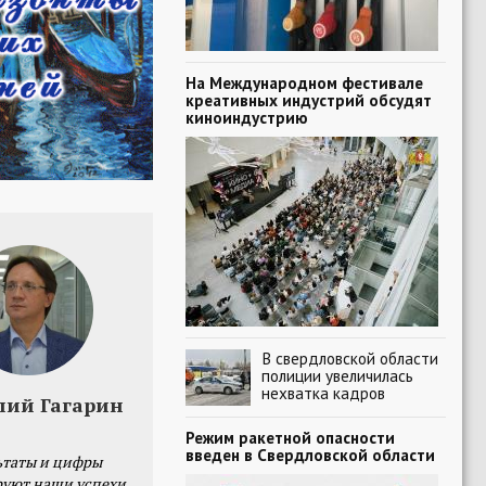
На Международном фестивале
креативных индустрий обсудят
киноиндустрию
В свердловской области
полиции увеличилась
нехватка кадров
лий Гагарин
Режим ракетной опасности
введен в Свердловской области
ьтаты и цифры
уют наши успехи,