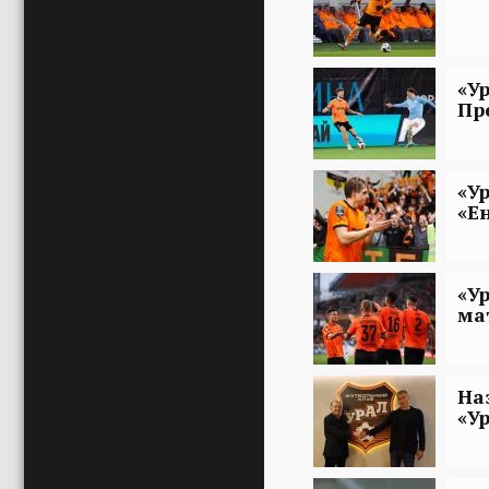
«У
Пр
«У
«Е
«У
ма
На
«У