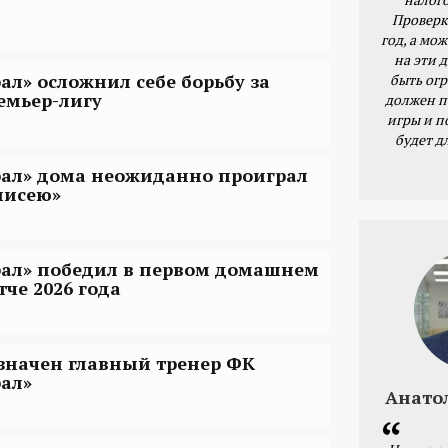
Проверк
год, а мож
на эти 
рал» осложнил себе борьбу за
быть ог
емьер-лигу
должен п
игры и п
будет д
рал» дома неожиданно проиграл
нисею»
рал» победил в первом домашнем
тче 2026 года
значен главный тренер ФК
рал»
Анато