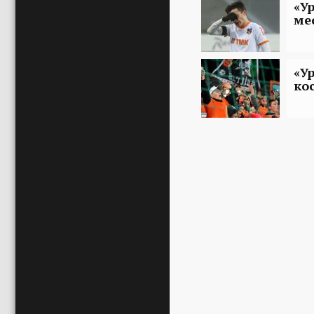
«У
ме
«У
ко