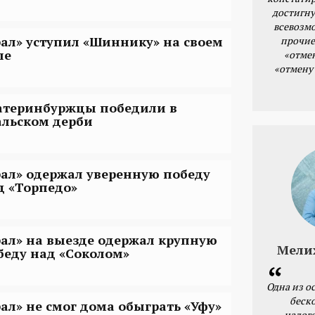
достигну
всевозм
рал» уступил «Шиннику» на своем
прочие
ле
«отме
«отмену
атеринбуржцы победили в
альском дерби
рал» одержал уверенную победу
д «Торпедо»
рал» на выезде одержал крупную
Мели
беду над «Соколом»
Одна из о
беск
рал» не смог дома обыграть «Уфу»
налог