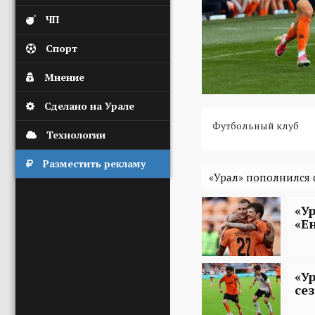
ЧП
Спорт
Мнение
Сделано на Урале
Футбольный клуб
Технологии
Разместить рекламу
«Урал» пополнился
«У
«Е
«У
се