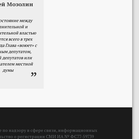
ей Мозолин
остояние между
лнительной и
ительной властью
тся всего в трех
да Глава «воюет» с
ным депутатом,
й депутатов или
ателем местной
думы
 по надзору в сфере связи, информационных
ельство о регистрации СМИ ИА № ФС77-59739