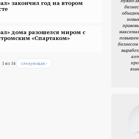
Нужно ак
рал» закончил год на втором
бизнес
сте
объедин
новых
правовы
рал» дома разошелся миром с
максимал
стромским «Спартаком»
повышени
бизнесом 
выработ
кот
про
1 из 14
следующая ›
вза