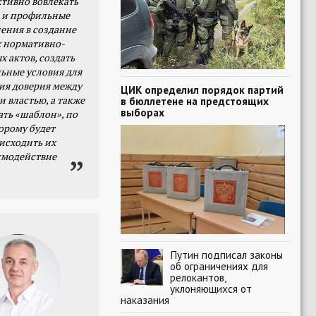
тивно вовлекать
 и профильные
ения в создание
 нормативно-
х актов, создать
ьные условия для
я доверия между
ЦИК определил порядок партий
и властью, а также
в бюллетене на предстоящих
выборах
ать «шаблон», по
орому будет
исходить их
имодействие
Путин подписал законы
об ограничениях для
релокантов,
уклоняющихся от
наказания