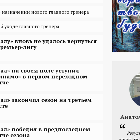
о назначении нового главного тренера
б уходе главного тренера
ралу» вновь не удалось вернуться
премьер-лигу
рал» на своем поле уступил
инамо» в первом переходном
тче
рал» закончил сезон на третьем
сте
Анато
рал» победил в предпоследнем
Резул
тче сезона
констатир