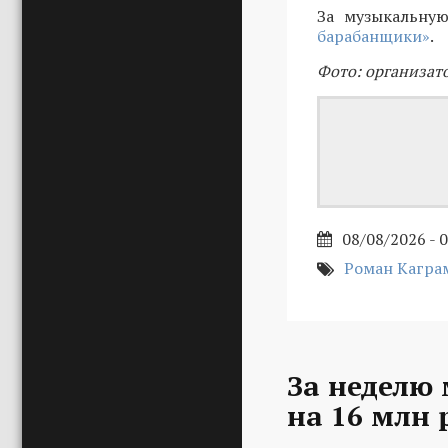
За музыкальную
барабанщики»
.
Фото: организат
08/08/2026 - 
Роман Кагра
За неделю
на 16 млн 