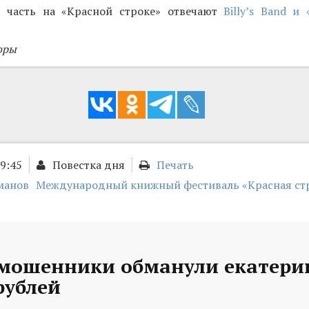
 часть на «Красной строке» отвечают
Billy’s Band и
оры
09:45
Повестка дня
Печать
манов
Международный книжный фестиваль «Красная ст
 мошенники обманули екатери
рублей