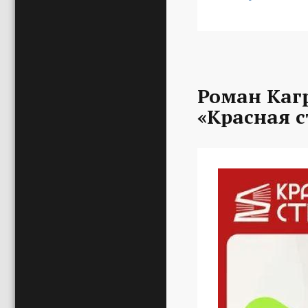
Роман Каг
«Красная с