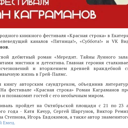
одного книжного фестиваля «Красная строка» в Екатери
 телеведущий каналов «Пятница!», «Суббота!» и VK Ви
нов
.
свой дебютный роман «Мередит. Тайны Лунного зала
нтами мистики и детектива. Главная героиня сталкивае
исчезновений и вторжением древней враждебной с
ивычную жизнь в Грей-Палмс.
 книгу авторским саундтреком, объединив литерату
 На фестивале «Красная строка» Роман Каграманов пр
и познакомит гостей с его необычным миром.
иваль пройдет на Октябрьской площади с 21 по 23 а
ого года - Катя Качур, Сергей Шаргунов, Виктор Ремиз
а Степнова, Игорь Евдокимов, а также автор знаменитог
 Емец.