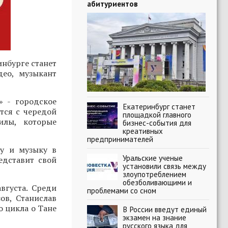
абитуриентов
нбурге станет
део, музыкант
» - городское
Екатеринбург станет
тся с чередой
площадкой главного
илы, которые
бизнес-события для
креативных
предпринимателей
ру и музыку в
Уральские ученые
едставит свой
установили связь между
злоупотреблением
обезболивающими и
вгуста. Среди
проблемами со сном
ов, Станислав
о цикла о Тане
В России введут единый
экзамен на знание
русского языка для