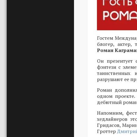
Гостем Междунар
блогер, актер,
Роман Каграма
Он презентует 
фэнтези с элеме
таинственных 
разрушают ее пр
Роман дополнил
одном проекте.
дебютный роман 
Напомним, фест
хедлайнеров эт
Гридасов, Марин
Гроттер
Дмитрий