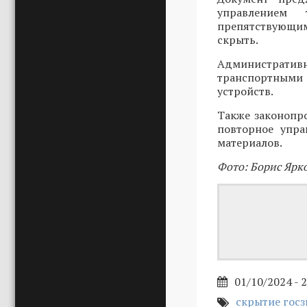
управлением 
препятствующи
скрыть.
Административн
транспортными 
устройств.
Также законопро
повторное упр
материалов.
Фото: Борис Ярк
01/10/2024 - 
скрытие госз