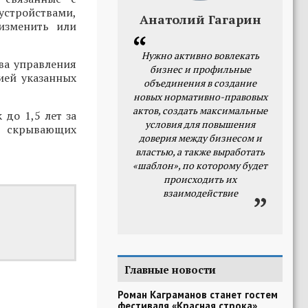
тройствами,
Анатолий Гагарин
изменить или
Нужно активно вовлекать
ва управления
бизнес и профильные
ией указанных
объединения в создание
новых нормативно-правовых
актов, создать максимальные
до 1,5 лет за
условия для повышения
м скрывающих
доверия между бизнесом и
властью, а также выработать
«шаблон», по которому будет
происходить их
взаимодействие
Главные новости
Роман Каграманов станет гостем
фестиваля «Красная строка»