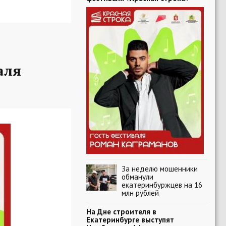
аля
За неделю мошенники
обманули
екатеринбуржцев на 16
млн рублей
На Дне строителя в
Екатеринбурге выступят