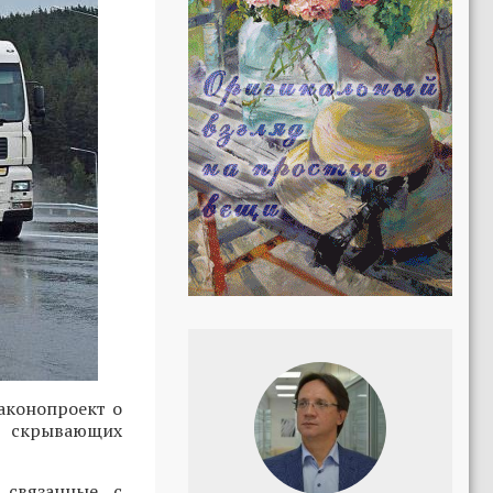
аконопроект о
, скрывающих
 связанные с