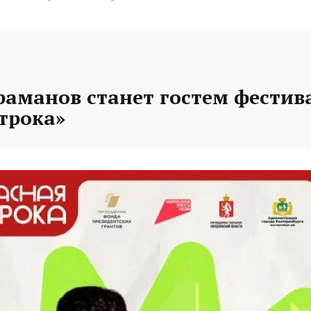
раманов станет гостем фестив
трока»