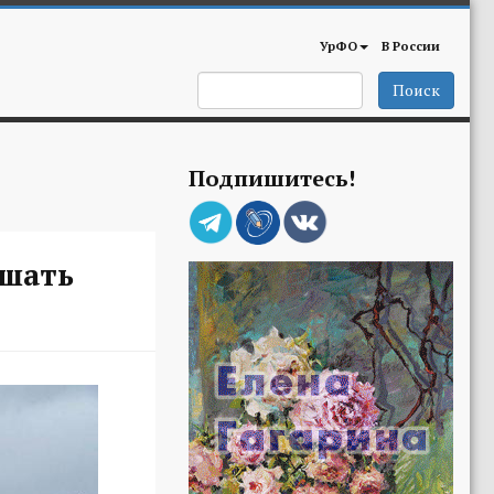
УрФО
В России
Поиск
Подпишитесь!
ишать