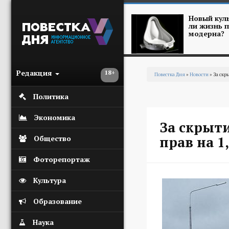
Перейти к основному содержанию
Новый куль
ли жизнь п
модерна?
Редакция
18+
Повестка Дня
»
Новости
» За скр
Вы здесь
Политика
Экономика
За скрыт
прав на 1
Общество
Фоторепортаж
Культура
Образование
Наука