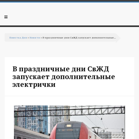
Перейти к основному содержанию
Мобильное
меню
Повестка Дня
»
Новости
» В праздничные дни СвЖД запускает дополнительные...
Вы здесь
В праздничные дни СвЖД
запускает дополнительные
электрички