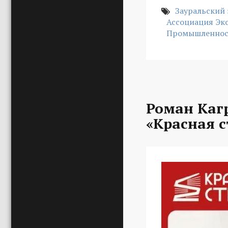
Зауральский 
Ассоциация Эк
Промышленнос
Роман Каг
«Красная с