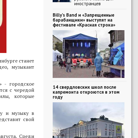
иностранцев
Billy’s Band и «Запрещенные
барабанщики» выступят на
фестивале «Красная строка»
нбурге станет
део, музыкант
» - городское
14 свердловских школ после
тся с чередой
капремонта откроются в этом
илы, которые
году
ру и музыку в
едставит свой
вгуста. Среди