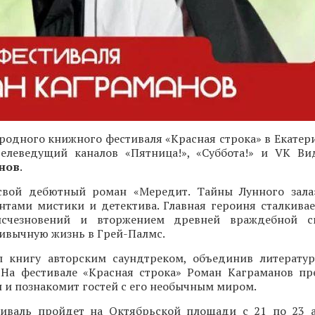
одного книжного фестиваля «Красная строка» в Екатери
 телеведущий каналов «Пятница!», «Суббота!» и VK Ви
нов
.
свой дебютный роман «Мередит. Тайны Лунного зала
нтами мистики и детектива. Главная героиня сталкивае
исчезновений и вторжением древней враждебной с
ивычную жизнь в Грей-Палмс.
 книгу авторским саундтреком, объединив литерату
 На фестивале «Красная строка» Роман Каграманов пр
и познакомит гостей с его необычным миром.
иваль пройдет на Октябрьской площади с 21 по 23 а