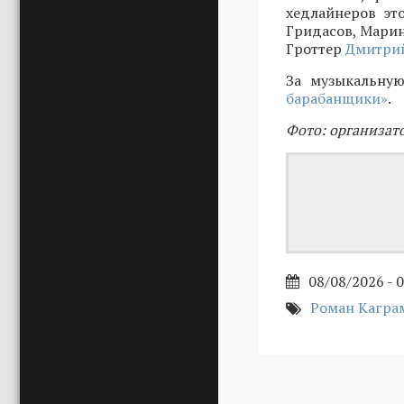
хедлайнеров эт
Гридасов, Марин
Гроттер
Дмитрий
За музыкальную
барабанщики»
.
Фото: организат
08/08/2026 - 
Роман Кагра