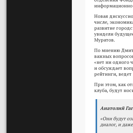
информационно-
Новая дискуссио
числе, экономик
развитие городс
увидели будущее
Муратов.
По мнению Дмитр
важных вопросов
«нет ни одного ч
и обсуждает воп
рейтинги, ведет
При этом, как о
клуба, будут но
Анатолий Гаг
«Они будут оз
диалог, и даже