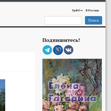
УрФО
В России
Поиск
Подпишитесь!