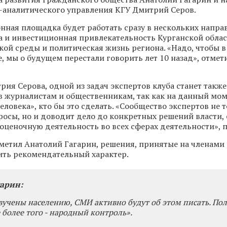
аналитического управления КГУ Дмитрий Серов.
нная площадка будет работать сразу в нескольких направ
а и инвестиционная привлекательность Курганской област
кой среды и политическая жизнь региона. «Надо, чтобы в
, мы о будущем перестали говорить лет 10 назад», отмет
ия Серова, одной из задач экспертов клуба станет такж
 журналистам и общественникам, так как на данный мом
еловека», кто бы это сделать. «Сообщество экспертов не 
росы, но и доводит дело до конкретных решений власти, 
 оценочную деятельность во всех сферах деятельности», 
тметил Анатолий Гагарин, решения, принятые на членами
сить рекомендательный характер.
арин:
вучены населению, СМИ активно будут об этом писать. Пол
 более того - народный контроль».