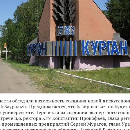
ласти обсудили возможность создания новой дискуссио
б Зауралья». Предполагается, что базироваться он будет
 университете. Перспективы создания экспертного сооб
стрече и.о. ректора КГУ Константин Прокофьев, глава ре
а промышленных предприятий Сергей Муратов, глава Ура
 развития гражданского общества Анатолий Гагарин и н