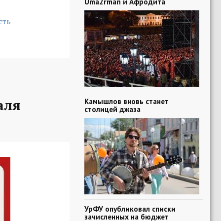
Uma2rman и Афродита
сть
аля
Камышлов вновь станет
столицей джаза
УрФУ опубликовал списки
зачисленных на бюджет