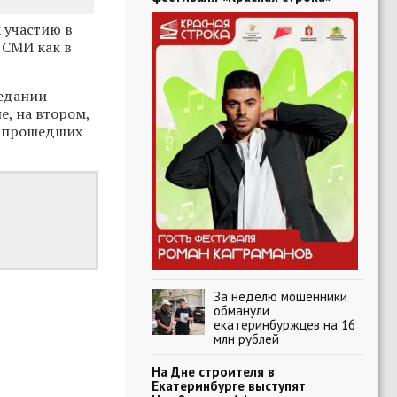
 участию в
 СМИ как в
седании
, на втором,
ги прошедших
За неделю мошенники
обманули
екатеринбуржцев на 16
млн рублей
На Дне строителя в
Екатеринбурге выступят