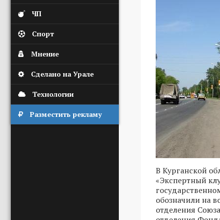
ЧП
Спорт
Мнение
Сделано на Урале
Технологии
Разместить рекламу
В Курганской об
«Экспертный клу
государственном
обозначили на в
отделения Союз
отделения Фонда