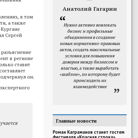
Анатолий Гагарин
лениях, в том
и, а также
Нужно активно вовлекать
 Кургане
бизнес и профильные
ил Сергей
объединения в создание
новых нормативно-правовых
актов, создать максимальные
е разъяснение
условия для повышения
ент в регионе
доверия между бизнесом и
только ставит
властью, а также выработать
составляет
«шаблон», по которому будет
подчеркнул он.
происходить их
взаимодействие
 экспертного
Главные новости
учается
Роман Каграманов станет гостем
фестиваля «Красная строка»