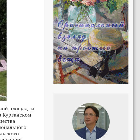
нной площадки
 в Курганском
щества
гионального
льского
ачальник