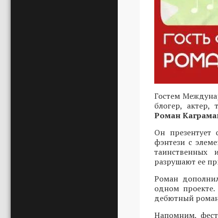
Гостем Междунар
блогер, актер,
Роман Каграма
Он презентует 
фэнтези с элеме
таинственных 
разрушают ее пр
Роман дополнил
одном проекте.
дебютный роман 
Напомним, фест