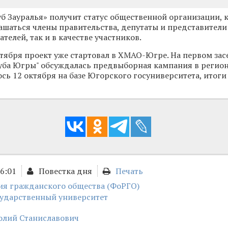
б Зауралья» получит статус общественной организации, к
ашаться члены правительства, депутаты и представители
телей, так и в качестве участников.
тября проект уже стартовал в ХМАО-Югре. На первом за
уба Югры" обсуждалась предвыборная кампания в регионе
ось 12 октября на базе Югорского госуниверситета, ито
16:01
Повестка дня
Печать
ия гражданского общества (ФоРГО)
сударственный университет
олий Станиславович