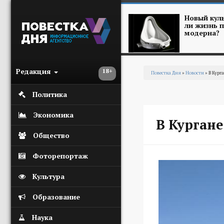
Перейти к основному содержанию
Новый куль
ли жизнь п
модерна?
Редакция
18+
Повестка Дня
»
Новости
» В Кург
Вы здесь
Политика
Экономика
В Кургане
Общество
Фоторепортаж
Культура
Образование
Наука