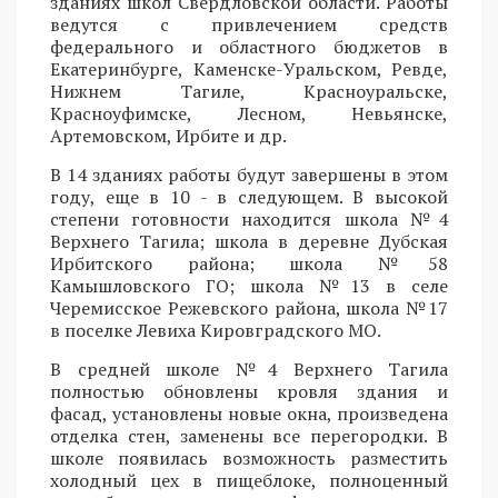
зданиях школ Свердловской области. Работы
ведутся с привлечением средств
федерального и областного бюджетов в
Екатеринбурге, Каменске-Уральском, Ревде,
Нижнем Тагиле, Красноуральске,
Красноуфимске, Лесном, Невьянске,
Артемовском, Ирбите и др.
В 14 зданиях работы будут завершены в этом
году, еще в 10 - в следующем. В высокой
степени готовности находится школа №4
Верхнего Тагила; школа в деревне Дубская
Ирбитского района; школа №58
Камышловского ГО; школа №13 в селе
Черемисское Режевского района, школа №17
в поселке Левиха Кировградского МО.
В средней школе №4 Верхнего Тагила
полностью обновлены кровля здания и
фасад, установлены новые окна, произведена
отделка стен, заменены все перегородки. В
школе появилась возможность разместить
холодный цех в пищеблоке, полноценный