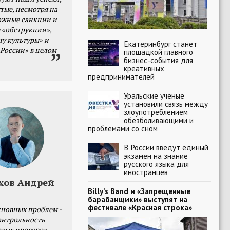
тые, несмотря на
ожные санкции и
 «обструкции»,
ну культуры» и
Екатеринбург станет
 России» в целом
площадкой главного
бизнес-события для
креативных
предпринимателей
Уральские ученые
установили связь между
злоупотреблением
обезболивающими и
проблемами со сном
В России введут единый
экзамен на знание
русского языка для
иностранцев
хов Андрей
Billy’s Band и «Запрещенные
барабанщики» выступят на
фестивале «Красная строка»
сновных проблем -
онтрольность
овых проверок.