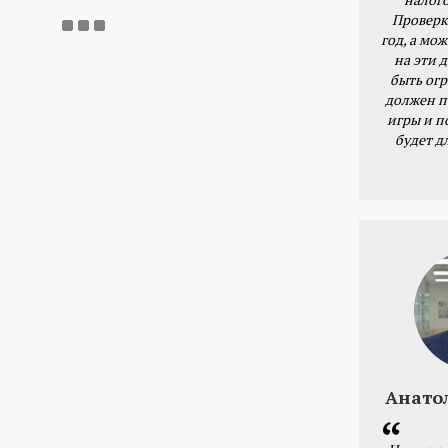
Проверк
год, а мож
на эти 
быть ог
должен п
игры и п
будет д
Анато