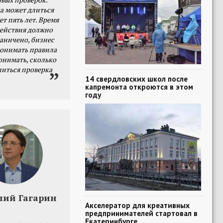
а может длиться
ет пять лет. Время
действия должно
раничено, бизнес
онимать правила
онимать, сколько
литься проверка
14 свердловских школ после
капремонта откроются в этом
году
лий Гагарин
Акселератор для креативных
предпринимателей стартовал в
Екатеринбурге