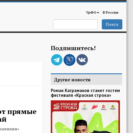
УрФО
В России
Поиск
Подпишитесь!
Другие новости
Роман Каграманов станет гостем
фестиваля «Красная строка»
ют прямые
ай
виалинии»