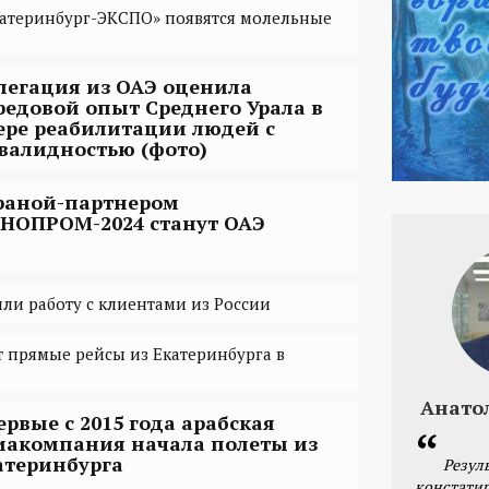
катеринбург-ЭКСПО» появятся молельные
легация из ОАЭ оценила
редовой опыт Среднего Урала в
ере реабилитации людей с
валидностью (фото)
раной-партнером
НОПРОМ-2024 станут ОАЭ
ли работу с клиентами из России
т прямые рейсы из Екатеринбурга в
Анато
ервые с 2015 года арабская
иакомпания начала полеты из
атеринбурга
Резул
констатир