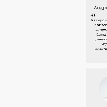
Андр
Я вижу од
ответст
которы
бремя
решени
от
полити