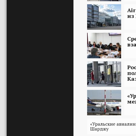
Ai
из
Ср
вз
Ро
по
Ка
«У
ме
«Уральские авиалин
Шарджу