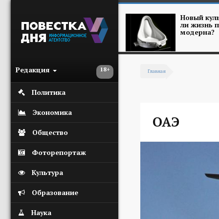
Перейти к основному содержанию
Новый куль
ли жизнь п
модерна?
Редакция
18+
Главная
Вы здесь
Политика
Экономика
ОАЭ
Общество
Фоторепортаж
Культура
Образование
Наука