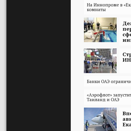
На Иннопроме в «Е
комнаты
Де
пе
сф
ин
Ст
ИН
Банки ОАЭ ограничи
«Аэрофлот» запусти
Таиланд и ОАЭ
Вп
ав
Ек