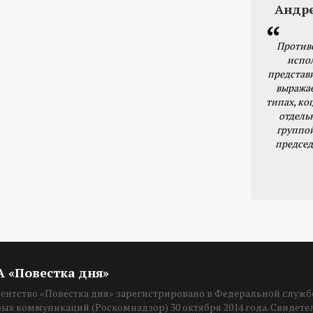
Андр
Против
испо
представ
выражае
типах, ког
отдель
группо
председ
ИА «Повестка дня»
нтство «Повестка дня» зарегистрировано в Федеральной службе
вых коммуникаций (Роскомнадзор) 30 октября 2014 года. Свидет