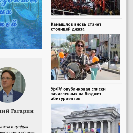
Камышлов вновь станет
столицей джаза
УрФУ опубликовал списки
зачисленных на бюджет
абитуриентов
лий Гагарин
ьтаты и цифры
уют наши успехи,