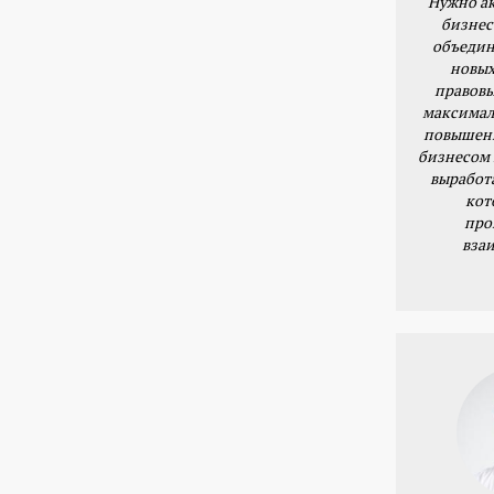
Нужно ак
бизнес
объедин
новых
правовы
максимал
повышени
бизнесом 
выработ
кот
про
вза