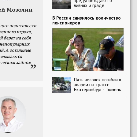
предупреждают о
ливнях и граде
ей Мозолин
В России снизилось количество
пенсионеров
ного политически
венного игрока,
й берет на себя
 непопулярных
й. А остальные
делываются
ческим хайпом
Пять человек погибли в
аварии на трассе
Екатеринбург - Тюмень