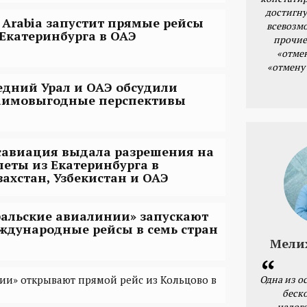
достигну
r Arabia запустит прямые рейсы
всевозм
 Екатеринбурга в ОАЭ
прочие
«отме
«отмену
едний Урал и ОАЭ обсудили
аимовыгодные перспективы
савиация выдала разрешения на
леты из Екатеринбурга в
захстан, Узбекистан и ОАЭ
ральские авиалинии» запускают
ждународные рейсы в семь стран
Мели
Одна из о
ии» открывают прямой рейс из Кольцово в
беск
налог