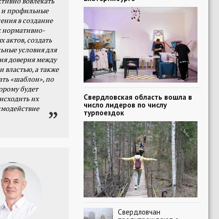
тивно вовлекать
 и профильные
ения в создание
 нормативно-
х актов, создать
ьные условия для
я доверия между
и властью, а также
ать «шаблон», по
орому будет
Свердловская область вошла в
исходить их
число лидеров по числу
имодействие
турпоездок
Свердловчан