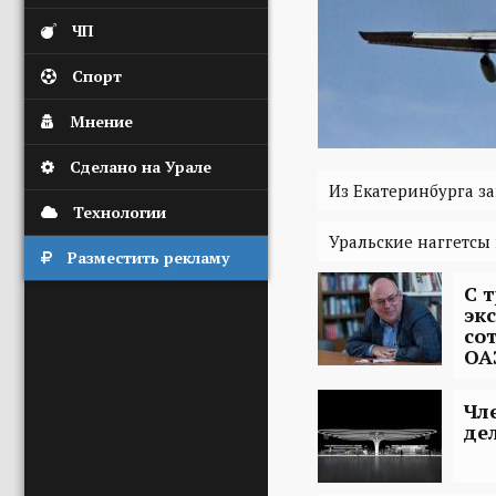
ЧП
Спорт
Мнение
Сделано на Урале
Из Екатеринбурга за
Технологии
Уральские наггетсы
Разместить рекламу
С 
эк
со
ОА
Чл
де