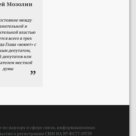
ей Мозолин
остояние между
лнительной и
ительной властью
тся всего в трех
да Глава «воюет» с
ным депутатом,
й депутатов или
ателем местной
думы
 по надзору в сфере связи, информационных
ельство о регистрации СМИ ИА № ФС77-59739