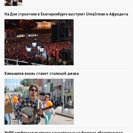
На Дне строителя в Екатеринбурге выступят Uma2rman и Афродита
Камышлов вновь станет столицей джаза
УрФУ опубликовал списки зачисленных на бюджет абитуриентов