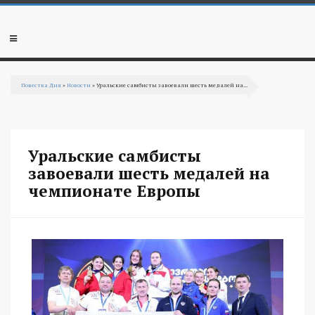
Перейти к основному содержанию
Мобильное
меню
Повестка Дня
»
Новости
» Уральские самбисты завоевали шесть медалей на...
Вы здесь
Уральские самбисты
завоевали шесть медалей на
чемпионате Европы