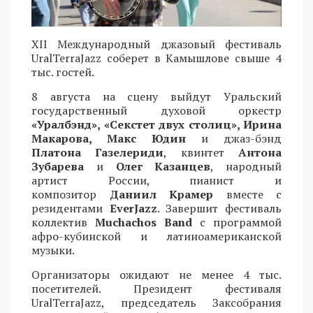
XII Международный джазовый фестиваль
UralTerraJazz соберет в Камышлове свыше 4
тыс. гостей.
8 августа на сцену выйдут Уральский
государственный духовой оркестр
«Уралбэнд», «Секстет двух столиц», Ирина
Макарова, Макс Юдин
и джаз-бэнд
Платона Газелериди
, квинтет
Антона
Зубарева
и
Олег Казанцев
, народный
артист России, пианист и
композитор
Даниил Крамер
вместе с
резидентами
EverJazz
. Завершит фестиваль
коллектив
Muchachos Band
с программой
афро-кубинской и латиноамериканской
музыки.
Организаторы ожидают не менее 4 тыс.
посетителей. Президент фестиваля
UralTerraJazz, председатель Заксобрания