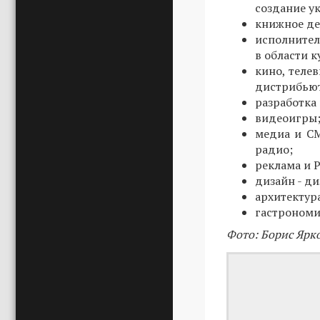
создание у
книжное де
исполнител
в области 
кино, теле
дистрибьют
разработка
видеоигры
медиа и СМ
радио;
реклама и P
дизайн - д
архитектур
гастрономия
Фото: Борис Ярк