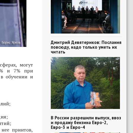
Дмитрий Девятериков: Послания
повсюду, надо только уметь их
читать
ферах, могут
 5% и 7% при
в обучении и
елий;
дия;
В России разрешили выпуск, ввоз
и продажу бензина Евро-2,
ятий;
Евро-3 и Евро-4
 нее принтов,