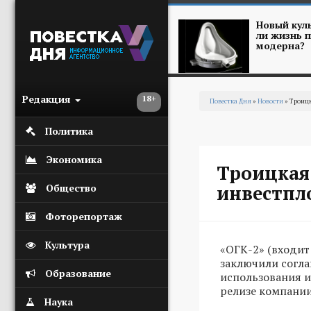
Перейти к основному содержанию
Новый куль
ли жизнь п
модерна?
Редакция
18+
Повестка Дня
»
Новости
» Троицк
Вы здесь
Политика
Экономика
Троицкая 
инвестпл
Общество
Фоторепортаж
Культура
«ОГК-2» (входит
заключили согла
Образование
использования и
релизе компании
Наука