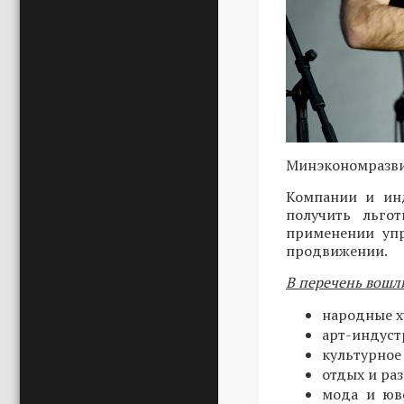
Минэкономразви
Компании и инд
получить льго
применении упр
продвижении.
В перечень вошл
народные х
арт-индуст
культурное 
отдых и ра
мода и юв