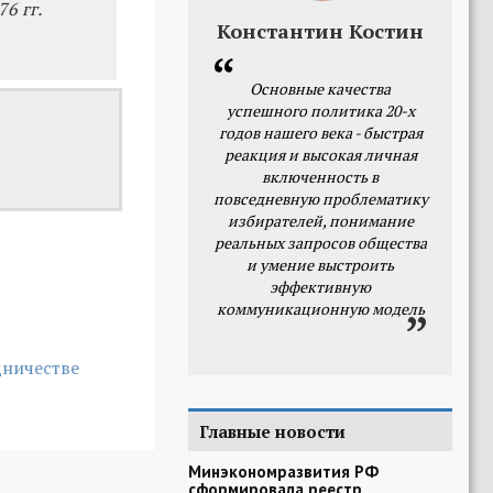
6 гг.
Константин Костин
Основные качества
успешного политика 20-х
годов нашего века - быстрая
реакция и высокая личная
включенность в
повседневную проблематику
избирателей, понимание
реальных запросов общества
и умение выстроить
эффективную
коммуникационную модель
дничестве
Главные новости
Минэкономразвития РФ
сформировала реестр