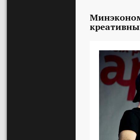
Минэконом
креативны