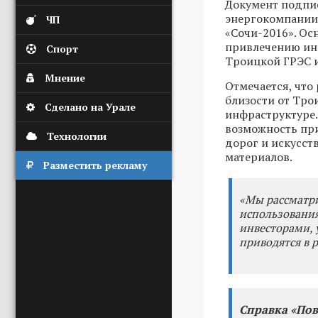
Документ подпис
энергокомпании
ЧП
«Сочи-2016». Ос
привлечению ин
Спорт
Троицкой ГРЭС 
Мнение
Отмечается, что
близости от Тро
Сделано на Урале
инфраструктуре.
возможность пр
Технологии
дорог и искусст
материалов.
Разместить рекламу
«Мы рассматри
использовани
инвесторами, 
приводятся в 
Справка «Пов