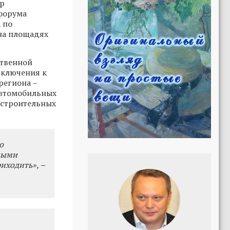
ор
форума
 по
на площадях
ственной
дключения к
региона –
автомобильных
 строительных
о
ными
иходить», –