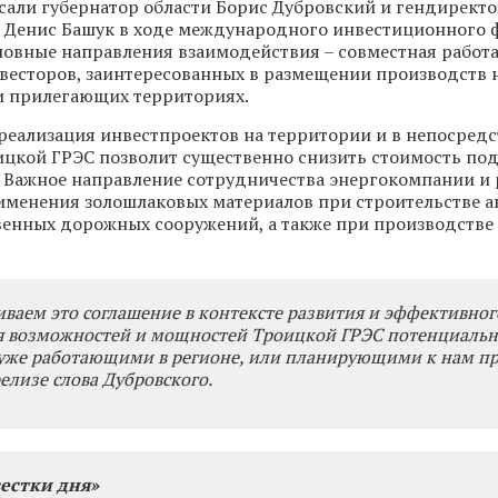
али губернатор области Борис Дубровский и гендирект
 Денис Башук в ходе международного инвестиционного 
новные направления взаимодействия – совместная работа
весторов, заинтересованных в размещении производств 
и прилегающих территориях.
 реализация инвестпроектов на территории и в непосред
ицкой ГРЭС позволит существенно снизить стоимость по
 Важное направление сотрудничества энергокомпании и 
именения золошлаковых материалов при строительстве 
венных дорожных сооружений, а также при производстве
ваем это соглашение в контексте развития и эффективног
я возможностей и мощностей Троицкой ГРЭС потенциаль
уже работающими в регионе, или планирующими к нам пр
релизе слова Дубровского.
естки дня»