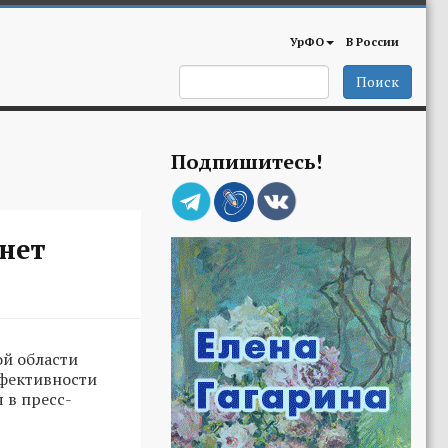
УрФО
В России
Поиск
Подпишитесь!
анет
ой области
ффективности
 в пресс-