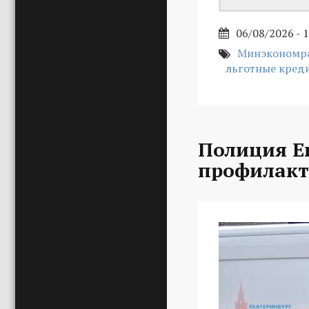
06/08/2026 - 
Минэкономра
льготные кред
Полиция Е
профилакт