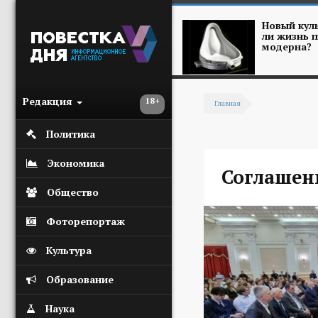
Перейти к основному содержанию
Новый куль
ли жизнь п
модерна?
Редакция
18+
Главная
Вы здесь
Политика
Экономика
Соглашен
Общество
Фоторепортаж
Культура
Образование
Наука