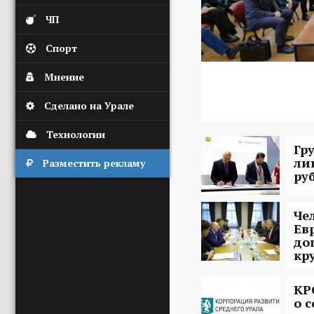
ЧП
Спорт
Мнение
Сделано на Урале
Технологии
Гр
ли
Разместить рекламу
ру
Че
Ев
до
кр
КР
о 