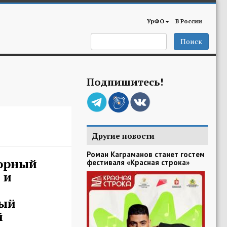
УрФО
В России
Поиск
Подпишитесь!
Другие новости
Роман Каграманов станет гостем
горный
фестиваля «Красная строка»
 и
ый
й