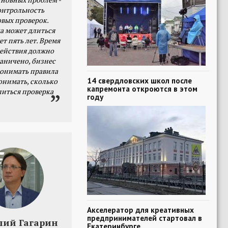
онтрольность
овых проверок.
а может длиться
ет пять лет. Время
действия должно
раничено, бизнес
онимать правила
14 свердловских школ после
онимать, сколько
капремонта откроются в этом
литься проверка
году
Акселератор для креативных
предпринимателей стартовал в
лий Гагарин
Екатеринбурге