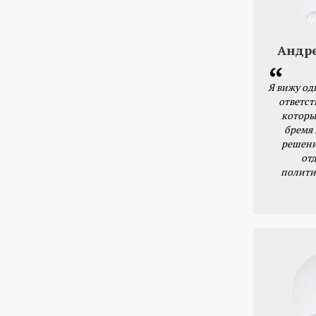
Андр
Я вижу од
ответст
которы
бремя
решени
от
полити