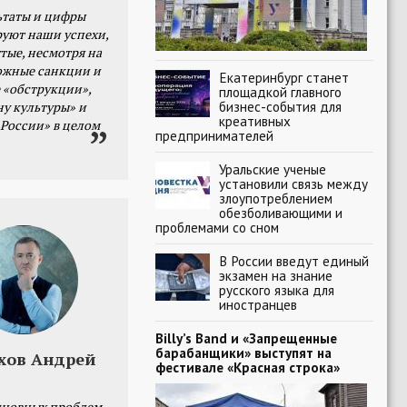
ьтаты и цифры
уют наши успехи,
тые, несмотря на
ожные санкции и
Екатеринбург станет
 «обструкции»,
площадкой главного
бизнес-события для
ну культуры» и
креативных
 России» в целом
предпринимателей
Уральские ученые
установили связь между
злоупотреблением
обезболивающими и
проблемами со сном
В России введут единый
экзамен на знание
русского языка для
иностранцев
Billy’s Band и «Запрещенные
барабанщики» выступят на
хов Андрей
фестивале «Красная строка»
сновных проблем -