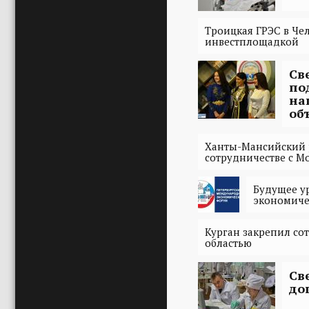
Троицкая ГРЭС в Че
инвестплощадкой
Св
по
на
об
Ханты-Мансийский 
сотрудничестве с М
Будущее у
экономиче
Курган закрепил со
областью
Св
до