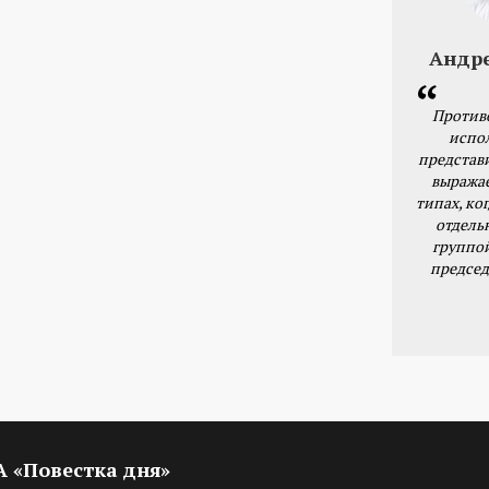
Андр
Против
испо
представ
выражае
типах, ког
отдель
группо
председ
ИА «Повестка дня»