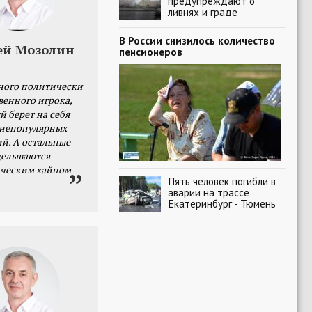
предупреждают о
ливнях и граде
В России снизилось количество
ей Мозолин
пенсионеров
ного политически
венного игрока,
й берет на себя
 непопулярных
й. А остальные
делываются
ческим хайпом
Пять человек погибли в
аварии на трассе
Екатеринбург - Тюмень