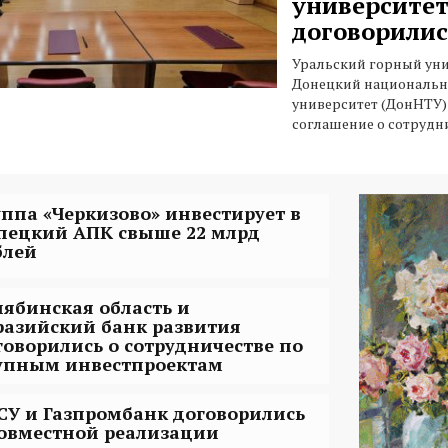
университе
договорились
Уральский горный уни
Донецкий национальн
университет (ДонНТУ
соглашение о сотрудни
уппа «Черкизово» инвестирует в
пецкий АПК свыше 22 млрд
блей
лябинская область и
разийский банк развития
говорились о сотрудничестве по
упным инвестпроектам
СУ и Газпромбанк договорились
совместной реализации