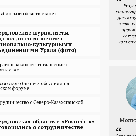
Резул
констатир
лябинской области станет
достигну
всевозм
прочие
ердловские журналисты
«отме
дписали соглашение с
«отмену
ционально-культурными
ъединениями Урала (фото)
район заключил соглашение о
огилевом
ральского бизнеса обсудили на
ском форуме
трудничество с Северо-Казахстанской
Мели
ердловская область и «Роснефть»
говорились о сотрудничестве
Одна из о