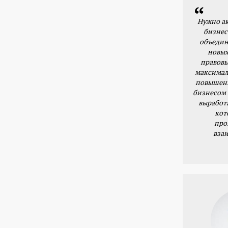
Нужно ак
бизнес
объедин
новых
правовы
максимал
повышени
бизнесом 
выработ
кот
про
вза