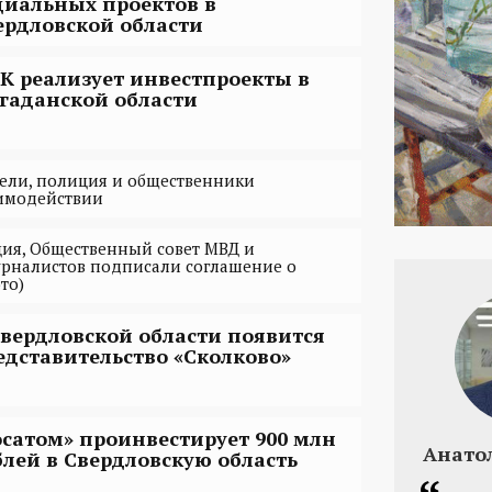
циальных проектов в
ердловской области
К реализует инвестпроекты в
гаданской области
ели, полиция и общественники
аимодействии
ия, Общественный совет МВД и
урналистов подписали соглашение о
то)
Свердловской области появится
едставительство «Сколково»
осатом» проинвестирует 900 млн
Анато
блей в Свердловскую область