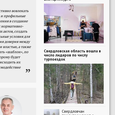
тивно вовлекать
 и профильные
ения в создание
 нормативно-
х актов, создать
ьные условия для
я доверия между
и властью, а также
Свердловская область вошла в
ать «шаблон», по
число лидеров по числу
орому будет
турпоездок
исходить их
имодействие
Свердловчан