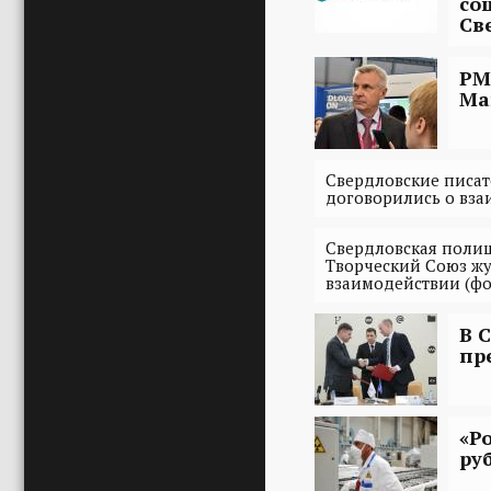
со
Св
РМ
Ма
Свердловские писат
договорились о вз
Свердловская полиц
Творческий Союз ж
взаимодействии (фо
В 
пр
«Р
ру