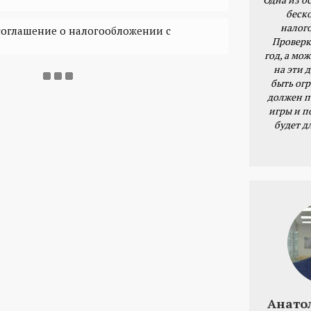
беск
налог
соглашение о налогообложении с
Проверк
год, а мож
на эти 
быть ог
должен п
игры и п
будет д
Анато