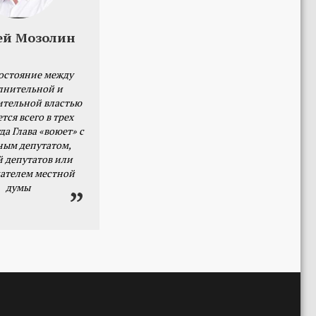
ей Мозолин
остояние между
лнительной и
ительной властью
тся всего в трех
да Глава «воюет» с
ным депутатом,
й депутатов или
ателем местной
думы