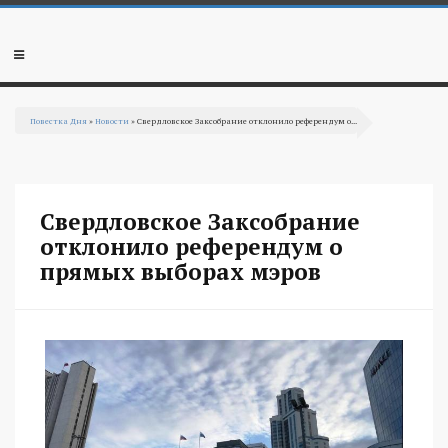
Перейти к основному содержанию
Мобильное
меню
Повестка Дня
»
Новости
» Свердловское Заксобрание отклонило референдум о...
Вы здесь
Свердловское Заксобрание
отклонило референдум о
прямых выборах мэров