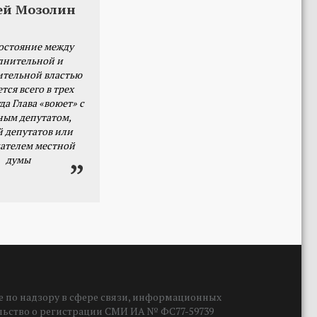
ей Мозолин
остояние между
лнительной и
ительной властью
тся всего в трех
да Глава «воюет» с
ным депутатом,
й депутатов или
ателем местной
думы
 по надзору в сфере связи, информационных
ельство о регистрации СМИ ИА № ФС77-59739