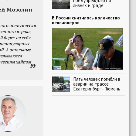
предупреждают о
ливнях и граде
ей Мозолин
В России снизилось количество
пенсионеров
ного политически
венного игрока,
й берет на себя
 непопулярных
й. А остальные
делываются
ческим хайпом
Пять человек погибли в
аварии на трассе
Екатеринбург - Тюмень