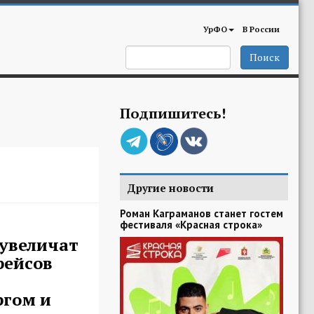
УрФО
В России
Поиск
Подпишитесь!
Другие новости
Роман Каграманов станет гостем
фестиваля «Красная строка»
увеличат
рейсов
ргом и