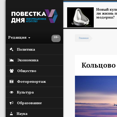
Перейти к основному содержанию
Новый куль
ли жизнь п
модерна?
Редакция
18+
Главная
Вы здесь
Политика
Экономика
Кольцово
Общество
Фоторепортаж
Культура
Образование
Наука