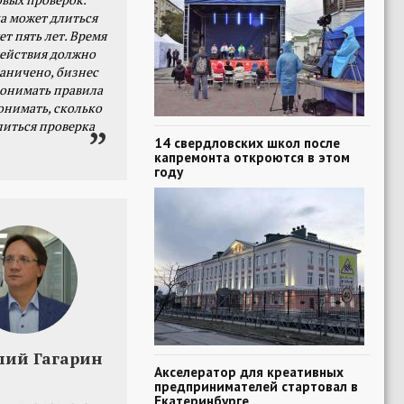
а может длиться
ет пять лет. Время
действия должно
раничено, бизнес
онимать правила
онимать, сколько
литься проверка
14 свердловских школ после
капремонта откроются в этом
году
лий Гагарин
Акселератор для креативных
предпринимателей стартовал в
Екатеринбурге