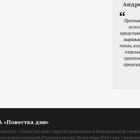
Андр
Против
испо
представ
выражае
типах, ког
отдель
группо
председ
ИА «Повестка дня»
нтство «Повестка дня» зарегистрировано в Федеральной службе
вых коммуникаций (Роскомнадзор) 30 октября 2014 года. Свидет