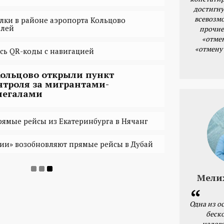
достигну
всевозм
алки в районе аэропорта Кольцово
блей
прочие
«отме
«отмену
сь QR-коды с навигацией
Кольцово открыли пункт
нтроля за мигрантами-
легалами
прямые рейсы из Екатеринбурга в Нячанг
ии» возобновляют прямые рейсы в Дубай
Мели
Одна из о
беск
налог