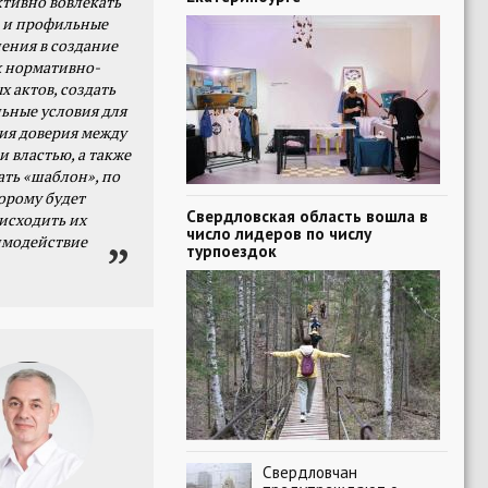
тивно вовлекать
 и профильные
ения в создание
 нормативно-
х актов, создать
ьные условия для
я доверия между
и властью, а также
ать «шаблон», по
орому будет
Свердловская область вошла в
исходить их
число лидеров по числу
имодействие
турпоездок
Свердловчан