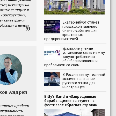
тые, несмотря на
ожные санкции и
 «обструкции»,
ну культуры» и
Екатеринбург станет
 России» в целом
площадкой главного
бизнес-события для
креативных
предпринимателей
Уральские ученые
установили связь между
злоупотреблением
обезболивающими и
проблемами со сном
В России введут единый
экзамен на знание
русского языка для
иностранцев
хов Андрей
Billy’s Band и «Запрещенные
барабанщики» выступят на
фестивале «Красная строка»
сновных проблем -
онтрольность
овых проверок.