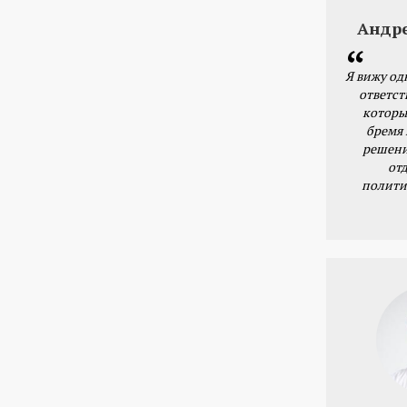
Андр
Я вижу од
ответст
которы
бремя
решени
от
полити