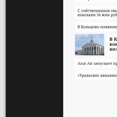
С собственников св
взыскали 56 млн ру
В Кольцово появили
В 
ко
не
Azur Air запускает 
«Уральские авиалин