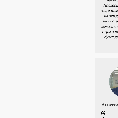
Проверк
год, а мож
на эти 
быть ог
должен п
игры и п
будет д
Анато