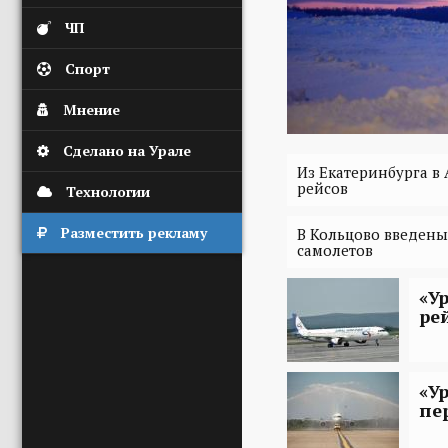
ЧП
Спорт
Мнение
Сделано на Урале
Из Екатеринбурга в
рейсов
Технологии
Разместить рекламу
В Кольцово введены
самолетов
«У
ре
«У
пе