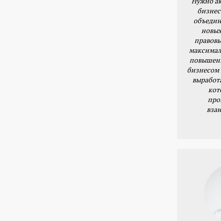
Нужно ак
бизнес
объедин
новых
правовы
максимал
повышени
бизнесом 
выработ
кот
про
вза