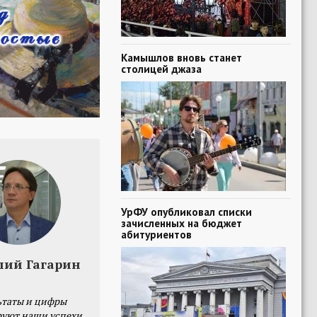
Камышлов вновь станет
столицей джаза
УрФУ опубликовал списки
зачисленных на бюджет
абитуриентов
лий Гагарин
ьтаты и цифры
уют наши успехи,