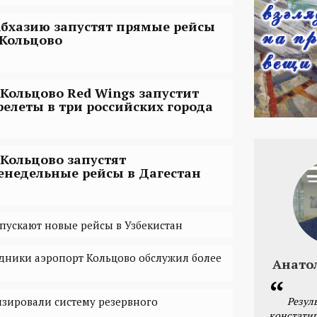
Абхазию запустят прямые рейсы
 Кольцово
 Кольцово Red Wings запустит
релеты в три российских города
 Кольцово запустят
енедельные рейсы в Дагестан
апускают новые рейсы в Узбекистан
дники аэропорт Кольцово обслужил более
Анато
Резул
зировали систему резервного
констатир