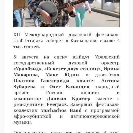
XII Международный джазовый фестиваль
UralTerraJazz соберет в Камышлове свыше 4
тыс. гостей.
8 августа на сцену выйдут Уральский
государственный духовой оркестр
«Уралбэнд», «Секстет двух столиц», Ирина
Макарова, Макс Юдин
и джаз-бэнд
Платона Газелериди
, квинтет
Антона
Зубарева
и
Олег Казанцев
, народный
артист России, пианист и
композитор
Даниил Крамер
вместе с
резидентами
EverJazz
. Завершит фестиваль
коллектив
Muchachos Band
с программой
афро-кубинской и латиноамериканской
музыки.
Организаторы ожидают не менее 4 тыс.