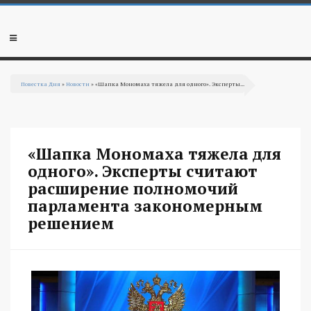
Перейти к основному содержанию
Мобильное
меню
Повестка Дня
»
Новости
» «Шапка Мономаха тяжела для одного». Эксперты...
Вы здесь
«Шапка Мономаха тяжела для
одного». Эксперты считают
расширение полномочий
парламента закономерным
решением