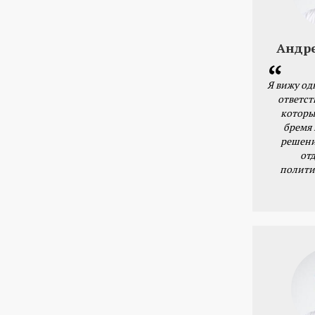
Андр
Я вижу од
ответст
которы
бремя
решени
от
полити