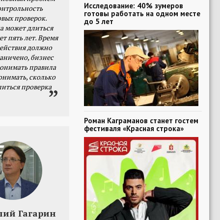
Исследование: 40% зумеров
онтрольность
готовы работать на одном месте
овых проверок.
до 5 лет
а может длиться
ет пять лет. Время
действия должно
раничено, бизнес
онимать правила
онимать, сколько
литься проверка
Роман Каграманов станет гостем
фестиваля «Красная строка»
лий Гагарин