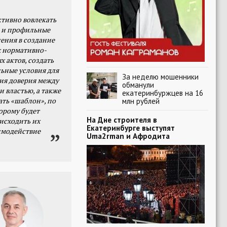
тивно вовлекать
 и профильные
ения в создание
 нормативно-
х актов, создать
ьные условия для
За неделю мошенники
я доверия между
обманули
и властью, а также
екатеринбуржцев на 16
ать «шаблон», по
млн рублей
орому будет
На Дне строителя в
исходить их
Екатеринбурге выступят
имодействие
Uma2rman и Афродита