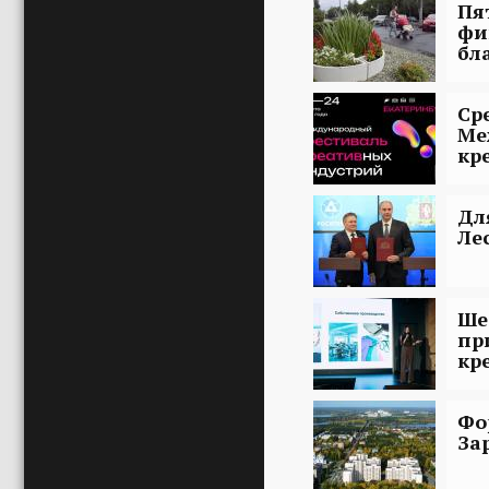
Пя
фи
бл
Ср
Ме
кр
Дл
Ле
Ше
пр
кр
Фо
За