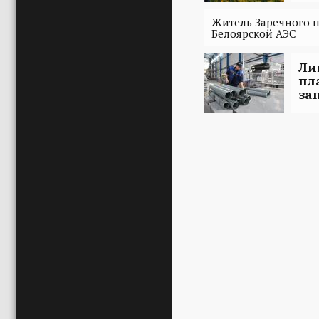
Житель Заречного п
Белоярской АЭС
Ли
пл
за