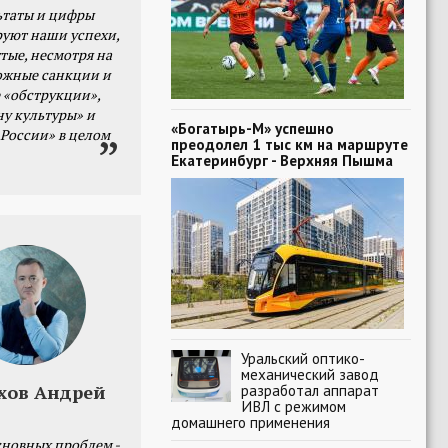
ьтаты и цифры
уют наши успехи,
тые, несмотря на
ожные санкции и
 «обструкции»,
ну культуры» и
«Богатырь-М» успешно
 России» в целом
преодолел 1 тыс км на маршруте
Екатеринбург - Верхняя Пышма
Уральский оптико-
механический завод
хов Андрей
разработал аппарат
ИВЛ с режимом
домашнего применения
сновных проблем -