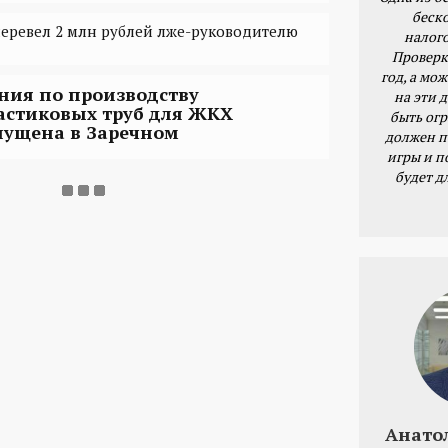
беск
еревел 2 млн рублей лже-руководителю
налог
Проверк
год, а мож
ния по производству
на эти 
астиковых труб для ЖКХ
быть ог
пущена в Заречном
должен п
игры и п
будет д
Анато