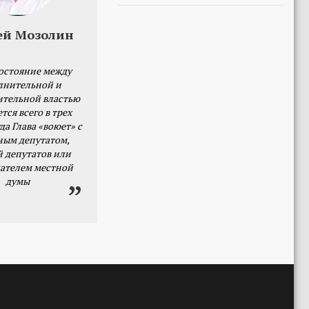
ей Мозолин
остояние между
лнительной и
ительной властью
тся всего в трех
да Глава «воюет» с
ным депутатом,
й депутатов или
ателем местной
думы