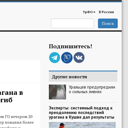
УрФО
В России
Поиск
Подпишитесь!
Другие новости
Уральцев предупредили
агана в
о сильных ливнях
гиб
Эксперты: системный подход к
преодолению последствий
ом ГО вечером 20
урагана в Кушве дал результаты
ер повалил более
томобили и