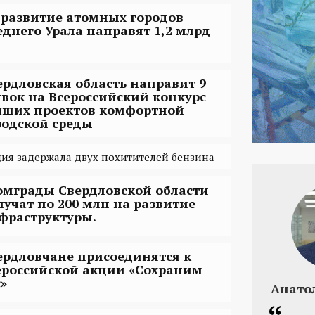
 развитие атомных городов
еднего Урала направят 1,2 млрд
ердловская область направит 9
явок на Всероссийский конкурс
чших проектов комфортной
родской среды
ия задержала двух похитителей бензина
омграды Свердловской области
лучат по 200 млн на развитие
фраструктуры.
ердловчане присоединятся к
ероссийской акции «Сохраним
с»
Анато