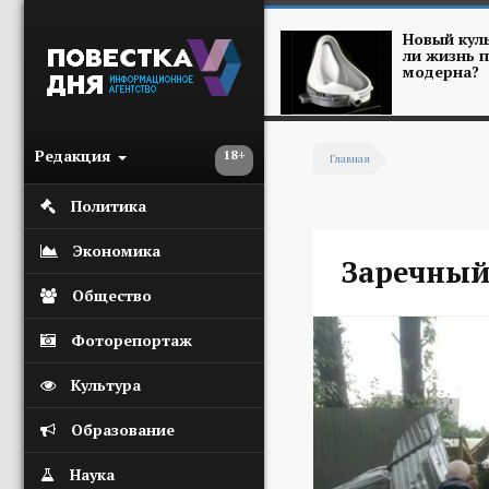
Перейти к основному содержанию
Новый куль
ли жизнь п
модерна?
Редакция
18+
Главная
Вы здесь
Политика
Экономика
Заречны
Общество
Фоторепортаж
Культура
Образование
Наука