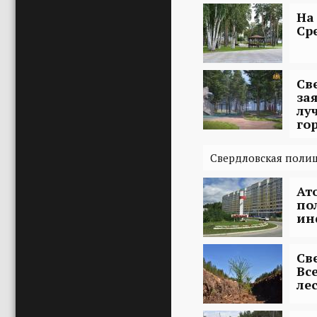
На
Ср
Св
за
лу
го
Свердловская полиц
Ат
по
ин
Св
Вс
ле