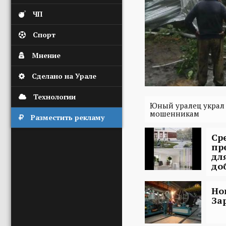
ЧП
Спорт
Мнение
Сделано на Урале
Технологии
Юный уралец украл у
мошенникам
Разместить рекламу
Ср
пр
дл
до
Но
За