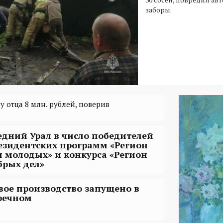
заборы.
 отца 8 млн. рублей, поверив
едний Урал в число победителей
езидентских программ «Регион
я молодых» и конкурса «Регион
брых дел»
вое производство запущено в
речном