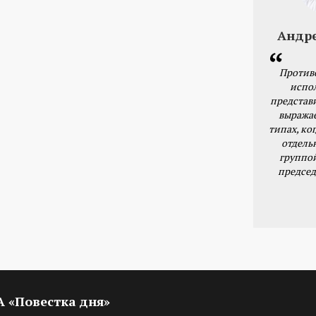
Андр
Против
испо
представ
выражае
типах, ког
отдель
группо
председ
ИА «Повестка дня»