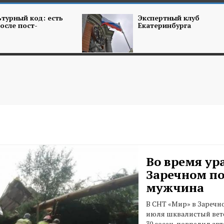
турный код: есть
Экспертный клуб
осле пост-
Екатеринбурга
й
Во время ур
Заречном по
мужчина
В СНТ «Мир» в Заречн
июля шквалистый вет
30 сосен, повредил ав