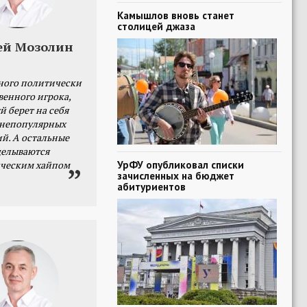
Камышлов вновь станет
столицей джаза
ей Мозолин
ного политически
венного игрока,
й берет на себя
 непопулярных
й. А остальные
делываются
УрФУ опубликовал списки
ческим хайпом
зачисленных на бюджет
абитуриентов