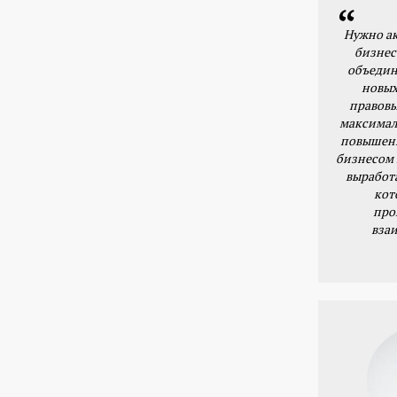
Нужно ак
бизнес
объедин
новых
правовы
максимал
повышени
бизнесом 
выработ
кот
про
вза