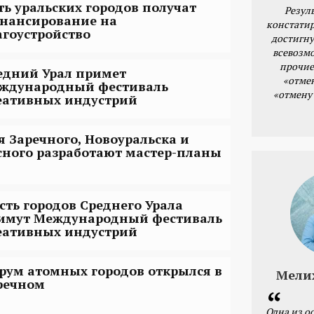
ть уральских городов получат
Резул
нансирование на
констатир
агоустройство
достигну
всевозм
прочие
едний Урал примет
«отме
ждународный фестиваль
«отмену
еативных индустрий
я Заречного, Новоуральска и
сного разработают мастер-планы
сть городов Среднего Урала
имут Международный фестиваль
еативных индустрий
рум атомных городов открылся в
Мели
речном
Одна из о