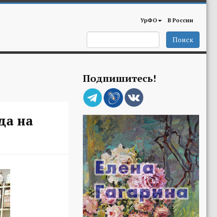
УрФО
В России
Поиск
Подпишитесь!
да на