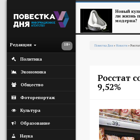
Перейти к основному содержанию
Новый куль
ли жизнь п
модерна?
Редакция
18+
Повестка Дня
»
Новости
» Росста
Вы здесь
Политика
Экономика
Росстат с
9,52%
Общество
Фоторепортаж
Культура
Образование
Наука