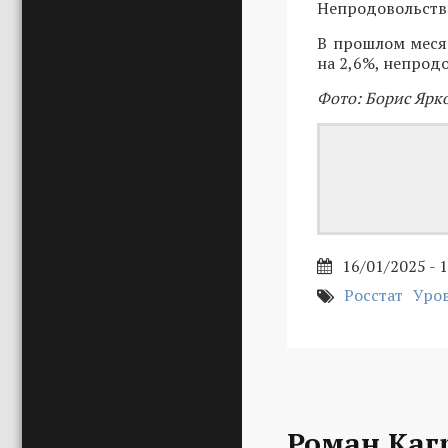
Непродовольстве
В прошлом меся
на 2,6%, непродо
Фото: Борис Ярк
16/01/2025 - 
Росстат
Уро
Роман Каг