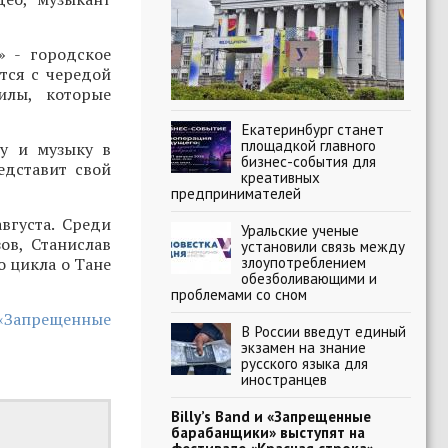
» - городское
тся с чередой
илы, которые
Екатеринбург станет
площадкой главного
ру и музыку в
бизнес-события для
едставит свой
креативных
предпринимателей
вгуста. Среди
Уральские ученые
ов, Станислав
установили связь между
злоупотреблением
о цикла о Тане
обезболивающими и
проблемами со сном
 «Запрещенные
В России введут единый
экзамен на знание
русского языка для
иностранцев
Billy’s Band и «Запрещенные
барабанщики» выступят на