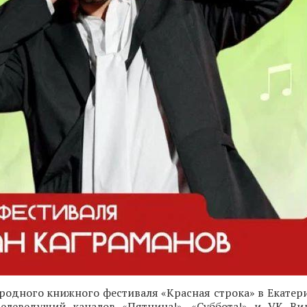
одного книжного фестиваля «Красная строка» в Екатери
 телеведущий каналов «Пятница!», «Суббота!» и VK Ви