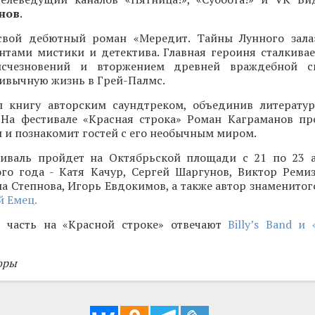
нов
.
свой дебютный роман «Мередит. Тайны Лунного зала
нтами мистики и детектива. Главная героиня сталкивае
исчезновений и вторжением древней враждебной с
ивычную жизнь в Грей-Палмс.
 книгу авторским саундтреком, объединив литерату
 На фестивале «Красная строка» Роман Каграманов пр
и познакомит гостей с его необычным миром.
иваль пройдет на Октябрьской площади с 21 по 23 а
ого года - Катя Качур, Сергей Шаргунов, Виктор Ремиз
а Степнова, Игорь Евдокимов, а также автор знаменитог
 Емец.
 часть на «Красной строке» отвечают
Billy’s Band и
оры