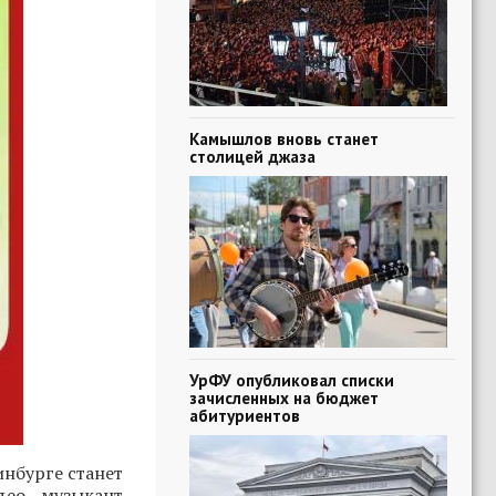
Камышлов вновь станет
столицей джаза
УрФУ опубликовал списки
зачисленных на бюджет
абитуриентов
нбурге станет
део, музыкант