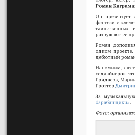
Роман Каграма
Он презентует 
фэнтези с элеме
таинственных 
разрушают ее пр
Роман дополнил
одном проекте.
дебютный роман 
Напомним, фест
хедлайнеров эт
Гридасов, Марин
Гроттер
Дмитрий
За музыкальную
барабанщики»
.
Фото: организат