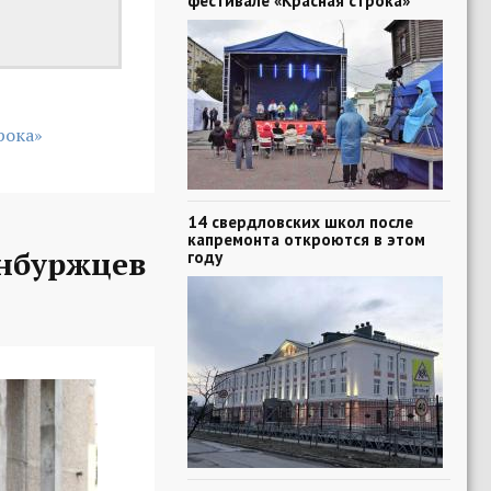
фестивале «Красная строка»
рока»
14 свердловских школ после
капремонта откроются в этом
нбуржцев
году