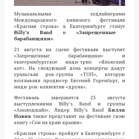
Музыкальными хедлайнерами
Международного книжного фестиваля
«Красная строка» в Екатеринбурге станут
Billy’s Band
и
«Запрещенные
барабанщики»
.
21 августа на сцене фестиваля выступят
«Запрещенные барабанщики» и
екатеринбургское инди-трио «Японский
кот». На следующий день концерты дадут
уральская рок-группа «ТОП», которую
возглавлял продюсер Евгений Горенбург, и
инди-рок-коллектив «друнк».
Фестиваль завершится 23 августа
выступлениями Billy’s Band и группы
«Аполоджайз». Лидер Billy’s Band
Билли
Новик
также представит на фестивале свою
книгу «Сон на краю крыши».
«Красная строка» пройдет в Екатеринбурге с