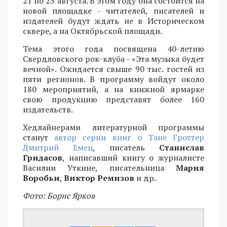
21 по 23 августа. В этом году она состоится на
новой площадке - читателей, писателей и
издателей будут ждать не в Историческом
сквере, а на Октябрьской площади.
Тема этого года посвящена 40-летию
Свердловского рок-клуба - «Эта музыка будет
вечной». Ожидается свыше 90 тыс. гостей из
пяти регионов. В программу войдут около
180 мероприятий, а на книжной ярмарке
свою продукцию представят более 160
издательств.
Хедлайнерами литературной программы
станут
автор серии книг о Тане Гроттер
Дмитрий Емец
, писатель
Станислав
Гридасов
, написавший книгу о журналисте
Василии Уткине, писательница
Мария
Воробьи
,
Виктор Ремизов
и др.
Фото: Борис Ярков