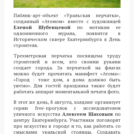
Паблик-арт-объект «Уральская перчатка»,
созданный «Атомом» вместе с художницей
Еленой Шубенцевой
по мотивам ее
одноименного мурала, появится в
Историческом сквере Екатеринбурга в День
строителя.
Трехметровая перчатка посвящена труду
строителей и всем, кто своими руками
создает города. За перчаткой на флагах
можно будет прочитать манифест «Атома»:
«Город - тоже дом, а дома должно быть
уютно». Для гостей праздника также будет
работать аппарат моментальной печати фото.
В этот же день, 8 августа, холдинг организует
серию free-прогулок с исследователем
уличного искусства
Алексеем Шаховым
по
центру Екатеринбурга. Участники поговорят
про искусство в городе и то, как работать со
смыслами уральской столицы. Создавать