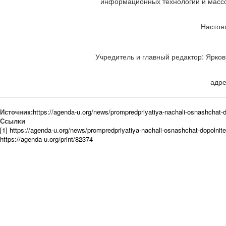
информационных технологий и массов
Настоя
Учредитель и главный редактор: Ярков 
адре
Источник:
https://agenda-u.org/news/prompredpriyatiya-nachali-osnashchat-
Ссылки
[1] https://agenda-u.org/news/prompredpriyatiya-nachali-osnashchat-dopolni
https://agenda-u.org/print/82374