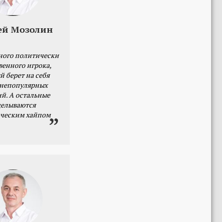
ей Мозолин
ного политически
венного игрока,
й берет на себя
 непопулярных
й. А остальные
делываются
ческим хайпом