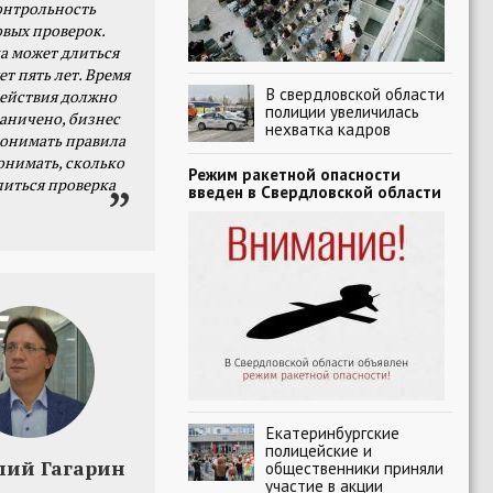
онтрольность
овых проверок.
а может длиться
ет пять лет. Время
В свердловской области
действия должно
полиции увеличилась
раничено, бизнес
нехватка кадров
онимать правила
онимать, сколько
Режим ракетной опасности
литься проверка
введен в Свердловской области
Екатеринбургские
полицейские и
лий Гагарин
общественники приняли
участие в акции