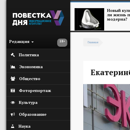
Перейти к основному содержанию
Новый куль
ли жизнь п
модерна?
Редакция
18+
Главная
Вы здесь
Политика
Экономика
Екатерин
Общество
Фоторепортаж
Культура
Образование
Наука