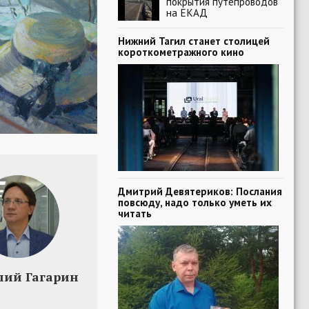
покрытия путепроводов
на ЕКАД
Нижний Тагил станет столицей
короткометражного кино
Дмитрий Девятериков: Послания
повсюду, надо только уметь их
читать
лий Гагарин