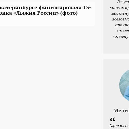
Резул
Екатеринбурге финишировала 13-
констатир
гонка «Лыжня России» (фото)
достигну
всевозм
прочие
«отме
«отмену
Мели
Одна из о