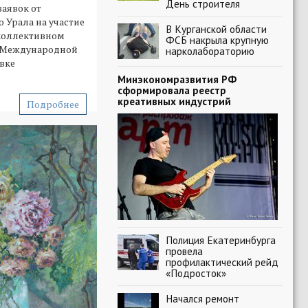
День строителя
аявок от
 Урала на участие
В Курганской области
коллективном
ФСБ накрыла крупную
I Международной
нарколабораторию
вке
Минэкономразвития РФ
сформировала реестр
креативных индустрий
Подробнее
Полиция Екатеринбурга
провела
профилактический рейд
«Подросток»
Начался ремонт