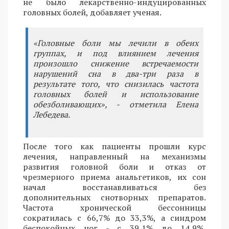
не было лекарственно-индуцированных
головных болей, добавляет ученая.
«Головные боли мы лечили в обеих
группах, и под влиянием лечения
произошло снижение встречаемости
нарушений сна в два-три раза в
результате того, что снизилась частота
головных болей и использование
обезболивающих», - отметила Елена
Лебедева.
После того как пациенты прошли курс
лечения, направленный на механизмы
развития головной боли и отказ от
чрезмерного приема анальгетиков, их сон
начал восстанавливаться без
дополнительных снотворных препаратов.
Частота хронической бессонницы
сократилась с 66,7% до 33,3%, а синдром
беспокойных ног - с 39,1% до 14,9%,