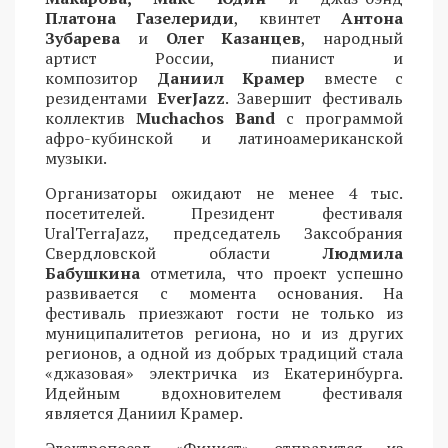
Платона Газелериди
, квинтет
Антона
Зубарева
и
Олег Казанцев
, народный
артист России, пианист и
композитор
Даниил Крамер
вместе с
резидентами
EverJazz
. Завершит фестиваль
коллектив
Muchachos Band
с программой
афро-кубинской и латиноамериканской
музыки.
Организаторы ожидают не менее 4 тыс.
посетителей. Президент фестиваля
UralTerraJazz, председатель Заксобрания
Свердловской области
Людмила
Бабушкина
отметила, что проект успешно
развивается с момента основания. На
фестиваль приезжают гости не только из
муниципалитетов региона, но и из других
регионов, а одной из добрых традиций стала
«джазовая» электричка из Екатеринбурга.
Идейным вдохновителем фестиваля
является Даниил Крамер.