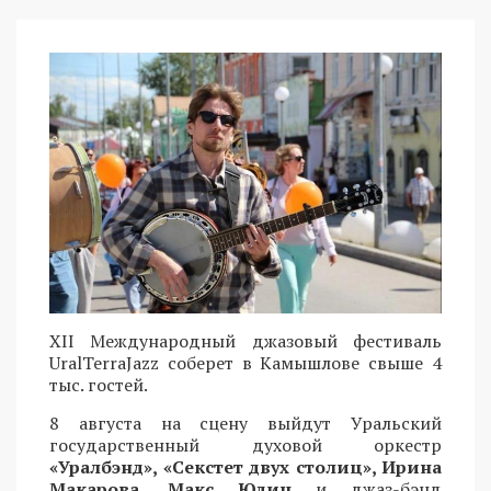
XII Международный джазовый фестиваль
UralTerraJazz соберет в Камышлове свыше 4
тыс. гостей.
8 августа на сцену выйдут Уральский
государственный духовой оркестр
«Уралбэнд», «Секстет двух столиц», Ирина
Макарова, Макс Юдин
и джаз-бэнд