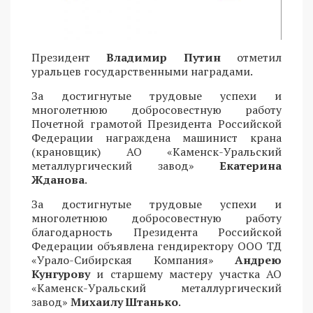
Президент
Владимир Путин
отметил
уральцев государственными наградами.
За достигнутые трудовые успехи и
многолетнюю добросовестную работу
Почетной грамотой Президента Российской
Федерации награждена машинист крана
(крановщик) АО «Каменск-Уральский
металлургический завод»
Екатерина
Жданова
.
За достигнутые трудовые успехи и
многолетнюю добросовестную работу
благодарность Президента Российской
Федерации объявлена гендиректору ООО ТД
«Урало-Сибирская Компания»
Андрею
Кунгурову
и старшему мастеру участка АО
«Каменск-Уральский металлургический
завод»
Михаилу Штанько
.