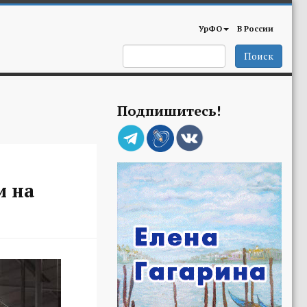
УрФО
В России
Поиск
Подпишитесь!
и на