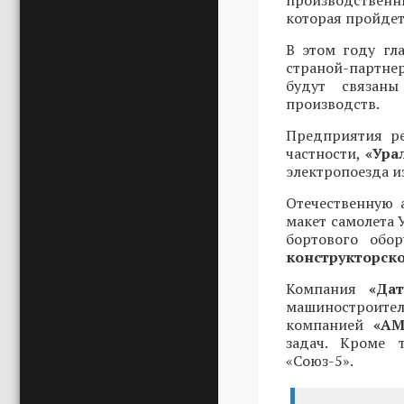
производстве
которая пройдет 
В этом году гл
страной-партн
будут связаны
производств.
Предприятия ре
частности,
«Ура
электропоезда и
Отечественную 
макет самолета 
бортового обо
конструкторско
Компания
«Дат
машиностроите
компанией
«А
задач. Кроме т
«Союз-5».