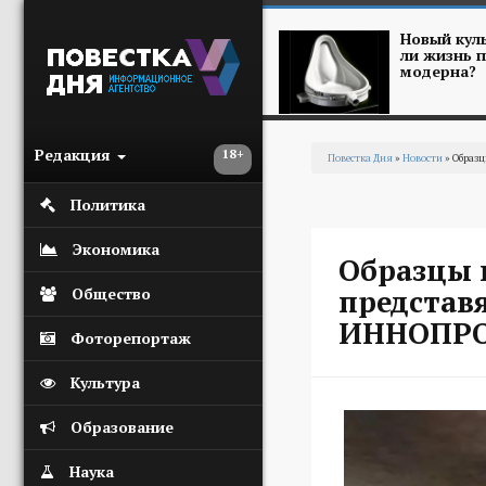
Перейти к основному содержанию
Новый куль
ли жизнь п
модерна?
Редакция
18+
Повестка Дня
»
Новости
» Образц
Вы здесь
Политика
Экономика
Образцы 
представ
Общество
ИННОПР
Фоторепортаж
Культура
Образование
Наука