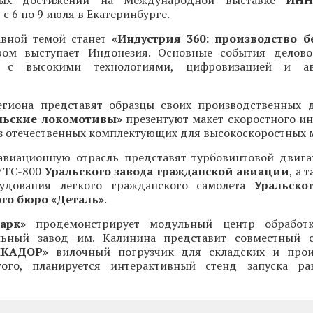
нных достижений на Международной выставке
ИНН
с 6 по 9 июля в Екатеринбурге.
авной темой станет
«Индустрия 360: производство б
ером выступает Индонезия. Основные события делов
 с высокими технологиями, цифровизацией и ав
гиона представят образцы своих производственных 
льские локомотивы»
презентуют макет скоростного и
з отечественных комплектующих для высокоскоростных 
авиационную отрасль представят турбовинтовой двига
УТС-800
Уральского завода гражданской авиации
, а 
рудования легкого гражданского самолета
Уральско
го бюро «Деталь»
.
арк»
продемонстрирует модульный центр обработ
льный завод им. Калинина представит совместный с
МКАДОР»
вилочный погрузчик для складских и прои
ого, планируется интерактивный стенд запуска рак