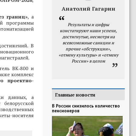
ОПРОМ-2026
,
Анатолий Гагарин
ез границ»
, а
ой программы
Результаты и цифры
томатизацией
констатируют наши успехи,
достигнутые, несмотря на
всевозможные санкции и
достижений. В
прочие «обструкции»,
нновационного
«отмену культуры» и «отмену
магистралей.
России» в целом
тель ВК‑800 и
также комплекс
го проектно-
Главные новости
ки данных, а
 белорусской
В России снизилось количество
зводственных
пенсионеров
еты-носителя