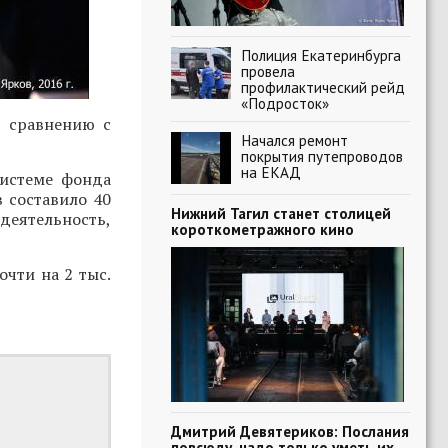
Полиция Екатеринбурга
провела
профилактический рейд
«Подросток»
о сравнению с
Начался ремонт
покрытия путепроводов
на ЕКАД
системе фонда
в составило 40
Нижний Тагил станет столицей
деятельность,
короткометражного кино
очти на 2 тыс.
Дмитрий Девятериков: Послания
повсюду, надо только уметь их