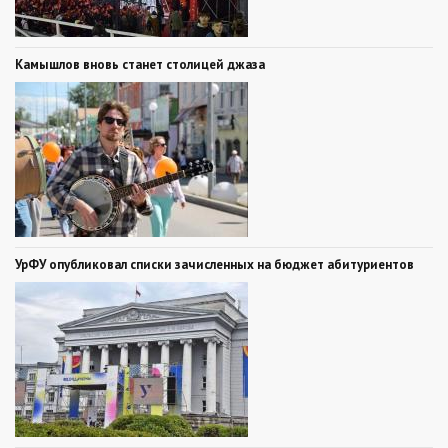
Камышлов вновь станет столицей джаза
УрФУ опубликовал списки зачисленных на бюджет абитуриентов