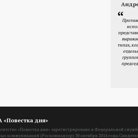
Андр
Против
испо
представ
выражае
типах, ког
отдель
группо
председ
ИА «Повестка дня»
нтство «Повестка дня» зарегистрировано в Федеральной службе
вых коммуникаций (Роскомнадзор) 30 октября 2014 года. Свидет