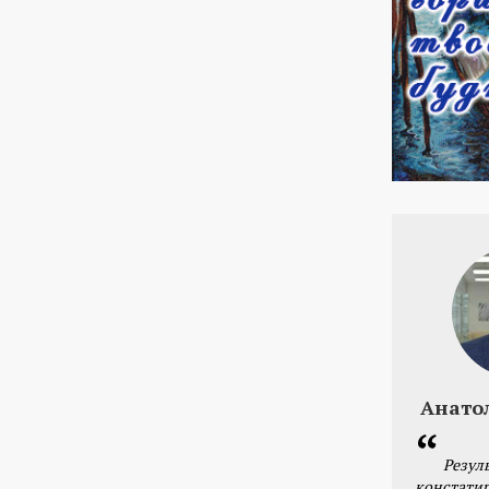
Анато
Резул
констатир