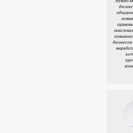
Нужно ак
бизнес
объедин
новых
правовы
максимал
повышени
бизнесом 
выработ
кот
про
вза