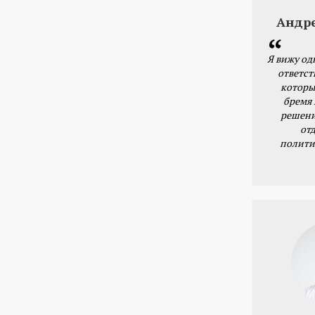
Андр
Я вижу од
ответст
которы
бремя
решени
от
полити