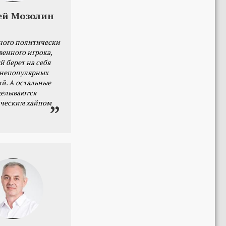
ей Мозолин
ного политически
венного игрока,
й берет на себя
 непопулярных
й. А остальные
делываются
ческим хайпом