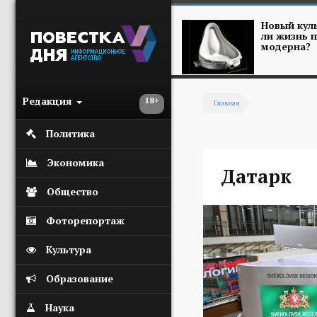
Перейти к основному содержанию
Новый куль
ли жизнь п
модерна?
Редакция
18+
Главная
Вы здесь
Политика
Экономика
Датарк
Общество
Фоторепортаж
Культура
Образование
Наука