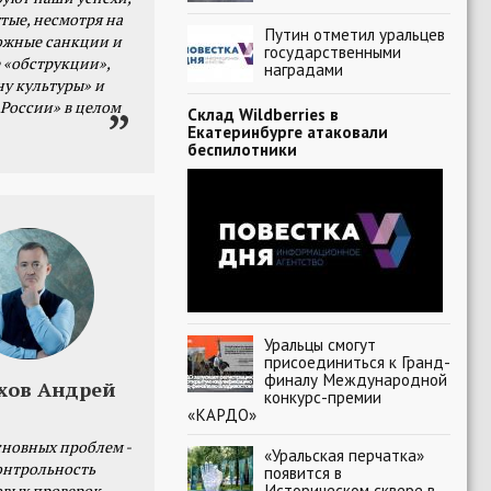
тые, несмотря на
Путин отметил уральцев
ожные санкции и
государственными
 «обструкции»,
наградами
ну культуры» и
 России» в целом
Склад Wildberries в
Екатеринбурге атаковали
беспилотники
Уральцы смогут
присоединиться к Гранд-
финалу Международной
хов Андрей
конкурс-премии
«КАРДО»
сновных проблем -
«Уральская перчатка»
онтрольность
появится в
Историческом сквере в
овых проверок.