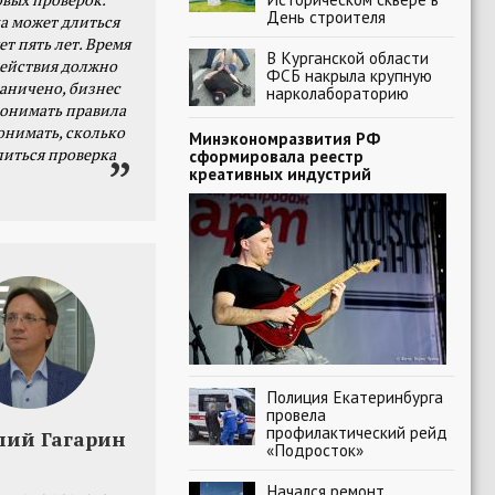
День строителя
а может длиться
ет пять лет. Время
В Курганской области
действия должно
ФСБ накрыла крупную
раничено, бизнес
нарколабораторию
онимать правила
онимать, сколько
Минэкономразвития РФ
литься проверка
сформировала реестр
креативных индустрий
Полиция Екатеринбурга
провела
профилактический рейд
лий Гагарин
«Подросток»
Начался ремонт