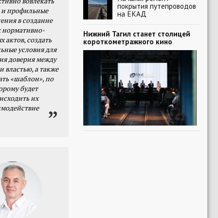
тивно вовлекать
покрытия путепроводов
 и профильные
на ЕКАД
ения в создание
 нормативно-
Нижний Тагил станет столицей
х актов, создать
короткометражного кино
ьные условия для
я доверия между
и властью, а также
ать «шаблон», по
орому будет
исходить их
имодействие