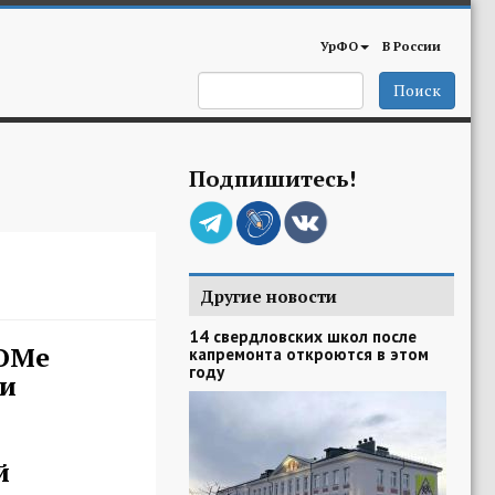
УрФО
В России
Поиск
Подпишитесь!
Другие новости
14 свердловских школ после
ОМе
капремонта откроются в этом
году
ли
й