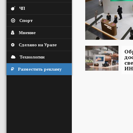
ЧП
Спорт
Мнение
Сделано на Урале
Об
до
Технологии
св
ИН
Разместить рекламу