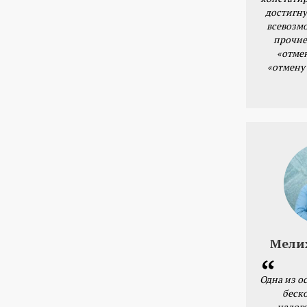
достигну
всевозм
прочие
«отме
«отмену
Мели
Одна из о
беск
налог