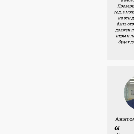
Проверк
год, а мож
на эти 
быть ог
должен п
игры и п
будет д
Анато