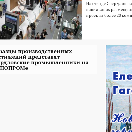
На стенде Свердловско
павильонах размещен
проекты более 20 ком
разцы производственных
стижений представят
ердловские промышленники на
НОПРОМе