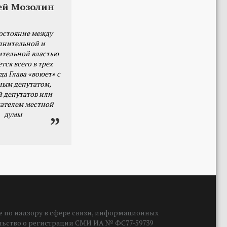
ей Мозолин
остояние между
лнительной и
ительной властью
тся всего в трех
да Глава «воюет» с
ным депутатом,
й депутатов или
ателем местной
думы
 по надзору в сфере связи, информационных
ельство о регистрации СМИ ИА № ФС77-59739