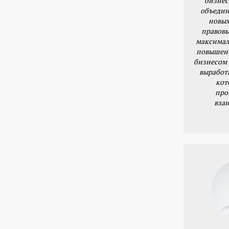
бизнес
объедин
новых
правовы
максимал
повышени
бизнесом 
выработ
кот
про
вза