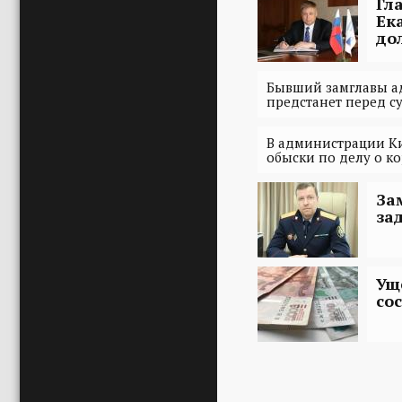
Гл
Ек
до
Бывший замглавы а
предстанет перед с
В администрации К
обыски по делу о к
За
за
Ущ
со