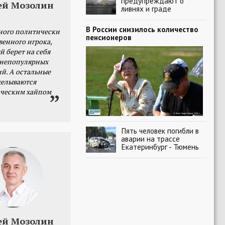
предупреждают о
ей Мозолин
ливнях и граде
В России снизилось количество
ного политически
пенсионеров
венного игрока,
й берет на себя
 непопулярных
й. А остальные
делываются
ческим хайпом
Пять человек погибли в
аварии на трассе
Екатеринбург - Тюмень
ей Мозолин