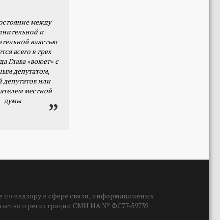
остояние между
лнительной и
ительной властью
тся всего в трех
да Глава «воюет» с
ным депутатом,
й депутатов или
ателем местной
думы
 по надзору в сфере связи, информационных
ельство о регистрации СМИ ИА № ФС77-59739