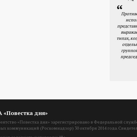
Против
испо
представ
выражае
типах, ког
отдель
группо
председ
ИА «Повестка дня»
нтство «Повестка дня» зарегистрировано в Федеральной службе
вых коммуникаций (Роскомнадзор) 30 октября 2014 года. Свидет