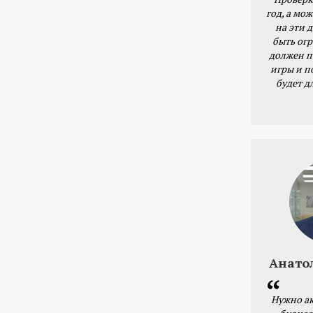
год, а мож
на эти 
быть ог
должен п
игры и п
будет д
Анато
Нужно ак