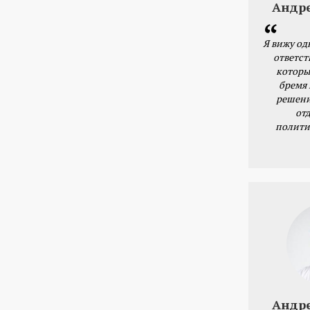
Андр
Я вижу од
ответст
которы
бремя
решени
от
полити
Андр