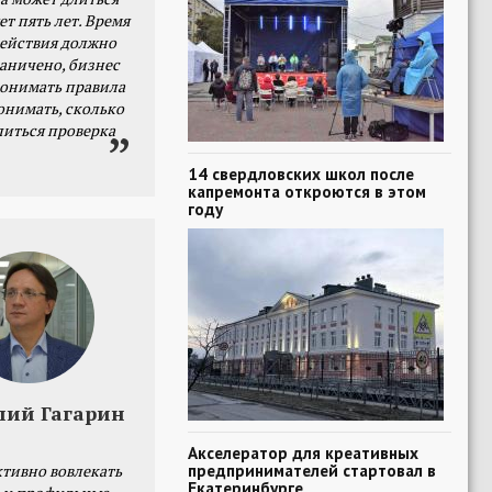
ет пять лет. Время
действия должно
раничено, бизнес
онимать правила
онимать, сколько
литься проверка
14 свердловских школ после
капремонта откроются в этом
году
лий Гагарин
Акселератор для креативных
предпринимателей стартовал в
тивно вовлекать
Екатеринбурге