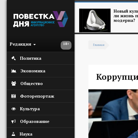
Перейти к основному содержанию
Новый куль
ли жизнь п
модерна?
Редакция
18+
Главная
Вы здесь
Политика
Экономика
Коррупци
Общество
Фоторепортаж
Культура
Образование
Наука