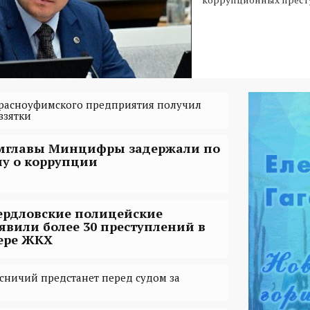
расноуфимского предприятия получил
взятки
мглавы Минцифры задержали по
лу о коррупции
ердловские полицейские
явили более 30 преступлений в
ере ЖКХ
сничий предстанет перед судом за