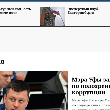
турный код: есть
Экспертный клуб
осле пост-
Екатеринбурга
я
Мэра Уфы з
по подозрен
коррупции
Мэра Уфы Ратмира Ма
по подозрению в дол
коррупционных прест