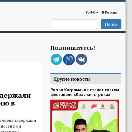
УрФО
В России
Поиск
Подпишитесь!
Другие новости
Роман Каграманов станет гостем
адержали
фестиваля «Красная строка»
ию в
влиева задержали
жностных и
уплениях.