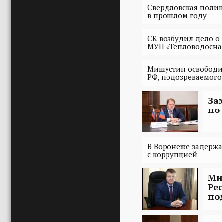
Свердловская полиц
в прошлом году
СК возбудил дело о
МУП «Тепловодосна
Мишустин освободи
РФ, подозреваемого
За
по
В Воронеже задержа
с коррупцией
Ми
Ре
по