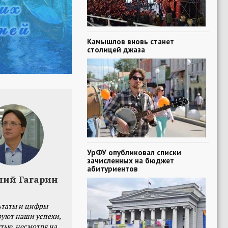
Камышлов вновь станет
столицей джаза
УрФУ опубликовал списки
зачисленных на бюджет
абитуриентов
лий Гагарин
ьтаты и цифры
уют наши успехи,
тые, несмотря на