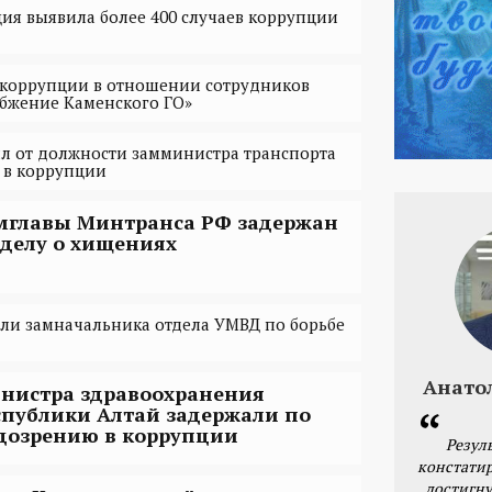
ия выявила более 400 случаев коррупции
 коррупции в отношении сотрудников
бжение Каменского ГО»
л от должности замминистра транспорта
 в коррупции
мглавы Минтранса РФ задержан
 делу о хищениях
ли замначальника отдела УМВД по борьбе
Анато
нистра здравоохранения
спублики Алтай задержали по
дозрению в коррупции
Резул
констатир
достигну