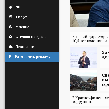
ЧП
Спорт
Мнение
Сделано на Урале
Бывший директор к
10,5 лет колонии за 
Технологии
За
де
Разместить рекламу
Св
вы
сф
В Красноуфимске ле
коррупцию