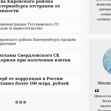
ава Кировского района
всевозм
атеринбурга отстранен от
прочие
лжности
«отме
«отмену
дминистрации Тугулымского ГО
удом за вымогательство
ировского района Екатеринбурга прошли
оррупции
мглавы Свердловского СК
держан при получении взятки
ерб от коррупции в России
Мели
ставил более 100 млрд. рублей
Одна из о
беск
налог
Проверк