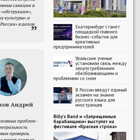
ожные санкции и
 «обструкции»,
ну культуры» и
 России» в целом
Екатеринбург станет
площадкой главного
бизнес-события для
креативных
предпринимателей
Уральские ученые
установили связь между
злоупотреблением
обезболивающими и
проблемами со сном
В России введут единый
экзамен на знание
русского языка для
хов Андрей
иностранцев
Billy’s Band и «Запрещенные
сновных проблем -
барабанщики» выступят на
фестивале «Красная строка»
онтрольность
овых проверок.
а может длиться