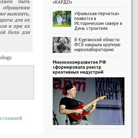
олжен быть
«КАРДО»
м обращении
же выяснять,
«Уральская перчатка»
появится в
араты для их
Историческом сквере в
ков и при их
День строителя
ой боли для
В Курганской области
ФСБ накрыла крупную
нарколабораторию
ology
Минэкономразвития РФ
сформировала реестр
креативных индустрий
ессоницей