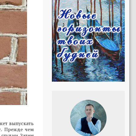
жет выпускать
с. Прежде чем
студии. Затем