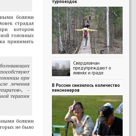
турпоездок
вными болями
ловек страдал
 при котором
иной головных
ека принимать
Свердловчан
зболивающих
предупреждают о
пособствуют
ливнях и граде
сонницы при
сле лечения
В России снизилось количество
аратов», -
пенсионеров
ьной терапии
овными болями
оторых не было