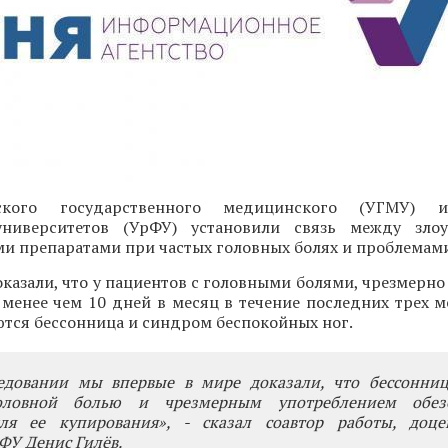
ского государственного медицинского (УГМУ) и
университетов (УрФУ) установили связь между злоу
 препаратами при частых головных болях и проблемами
казали, что у пациентов с головными болями, чрезмерн
 менее чем 10 дней в месяц в течение последних трех м
ются бессонница и синдром беспокойных ног.
едовании мы впервые в мире доказали, что бессонни
оловной болью и чрезмерным употреблением обез
ля ее купирования», - сказал соавтор работы, доц
ФУ Денис Гилёв.