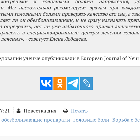
 мигренями и головными болями напряжения, д
ан. Мы настоятельно рекомендуем врачам при каждо
стыми головными болями проверять качество его сна, а так
ляет ли он обезболивающими, и не сразу назначать преп
а определять, нет ли уже избыточного приема анальгети
правлять в специализированные центры лечения головн
лечения», - советует Елена Лебедева.
едований ученые опубликовали в European Journal of Neur
17:21
Повестка дня
Печать
обезболивающие препараты
головные боли
Борьба с б