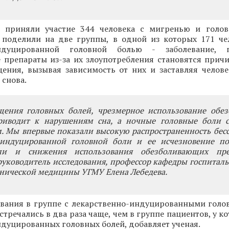
и приняли участие 344 человека с мигренью и голо
 поделили на две группы, в одной из которых 171 че
индуцированной головной болью - заболевание,
 препараты из-за их злоупотребления становятся прич
щения, вызывая зависимость от них и заставляя челов
 снова.
ения головных болей, чрезмерное использование обе
риводит к нарушениям сна, а ночные головные боли с
. Мы впервые показали высокую распространенность бес
-индуцированной головной боли и ее исчезновение по
ли и снижения использования обезболивающих преп
руководитель исследования, профессор кафедры госпитал
инической медицины УГМУ Елена Лебедева.
ования в группе с лекарственно-индуцированными гол
стречались в два раза чаще, чем в группе пациентов, у к
дуцированных головных болей, добавляет ученая.