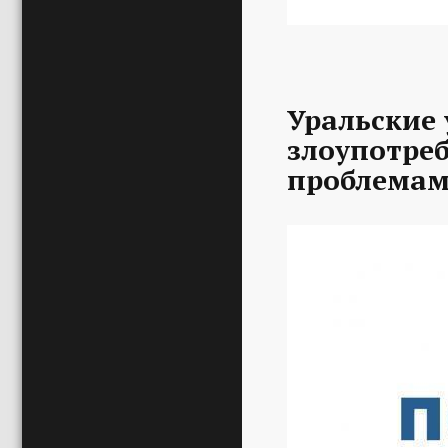
Уральские 
злоупотре
проблемам