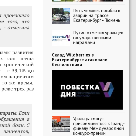
Пять человек погибли в
я произошло
аварии на трассе
Екатеринбург - Тюмень
е того, что
, - отметила
Путин отметил уральцев
государственными
наградами
измы развития
Склад Wildberries в
их сон начал
Екатеринбурге атаковали
а хронической
беспилотники
 - с 39,1% до
этом пациентам
 то же время,
 реже трех раз
параты. Если
Уральцы смогут
обращения в
присоединиться к Гранд-
ной боли. С
финалу Международной
 пациентов,
конкурс-премии