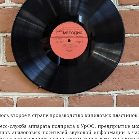
лось второе в стране производство виниловых пластинок.
ресс-служба аппарата полпреда в УрФО, предприятие мо
зцов аналоговых носителей звуковой информации в ча
водственную линию, специалисты записывают мелодию в 