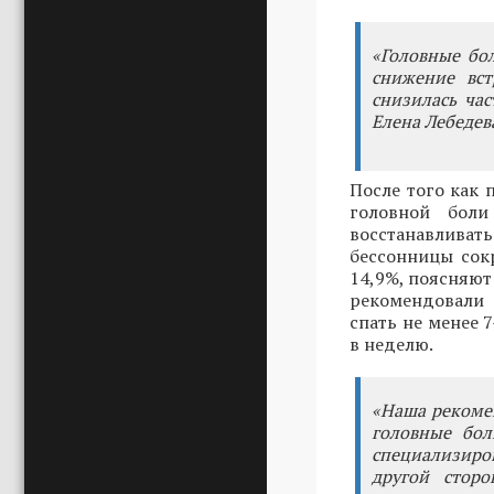
«Головные бо
снижение вст
снизилась ча
Елена Лебедев
После того как
головной боли
восстанавливат
бессонницы сок
14,9%, поясняют
рекомендовали 
спать не менее 
в неделю.
«Наша рекомен
головные бол
специализиро
другой сторо