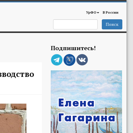
УрФО
В России
Поиск
Подпишитесь!
зводство