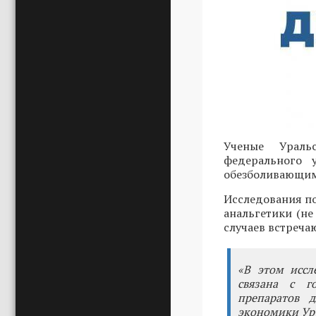
Ученые Ураль
федерального 
обезболивающими
Исследования по
анальгетики (не
случаев встреча
«В этом иссл
связана с г
препаратов д
экономики Ур