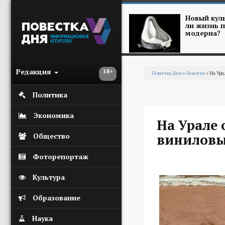
Перейти к основному содержанию
Новый куль
ли жизнь п
модерна?
Редакция
18+
Повестка Дня
»
Новости
» На Ура
Вы здесь
Политика
Экономика
На Урале 
виниловы
Общество
Фоторепортаж
Культура
Образование
Наука