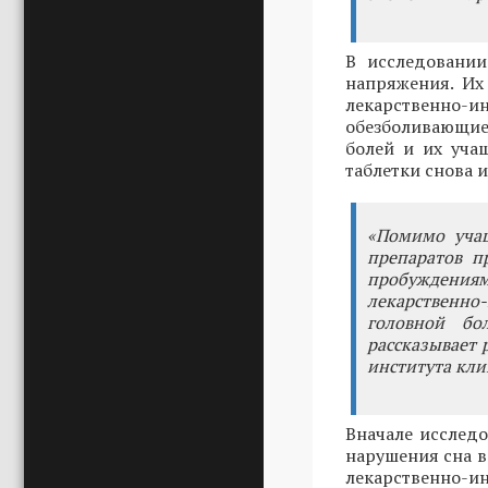
В исследовани
напряжения. Их
лекарственно-
обезболивающие
болей и их уча
таблетки снова и
«Помимо учащ
препаратов п
пробуждениям
лекарственно
головной бо
рассказывает 
института кл
Вначале исслед
нарушения сна в
лекарственно-ин