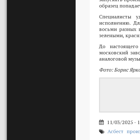
образец попадае
Специалисты у
исполнению. Дл
восьми разных 
зелеными, крас
До настоящего
московский заво
аналоговой музы
Фото: Борис Ярк
11/03/2025 - 
Асбест
прои