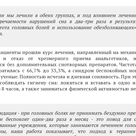
ли мы лечили в обеих группах, и под влиянием лечени
речаемости нарушений сна в два-три раза в результат
стота головных болей и использование обезболивающих»
а.
 пациенты прошли курс лечения, направленный на механ
 и отказ от чрезмерного приема анальгетиков, 
ься без дополнительных снотворных препаратов. Частот
ратилась с 66,7% до 33,3%, а синдром беспокойных ног
 ученые. Полностью исчезла и дневная сонливость. При 
соблюдать гигиену сна: ложиться и вставать в одно и
7-8 часов, а также заниматься физической активностью не
дация - при головных болях не принимать бездумно пре
и беспокоят один-два раза в месяц - это повод для 
ванные учреждения, которые занимаются лечением голов
ны, наша работа показывает, что подход к терапии