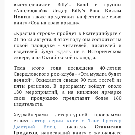
выступлениями Billy’s Band и группы
«Аполоджайз». Лидер Billy’s Band
Билли
Новик
также представит на фестивале свою
книгу «Сон на краю крыши».
«Красная строка» пройдет в Екатеринбурге с
21 по 23 августа. В этом году она состоится на
новой площадке - читателей, писателей и
издателей будут ждать не в Историческом
сквере, а на Октябрьской площади.
Тема этого года посвящена 40-летию
Свердловского рок-клуба - «Эта музыка будет
вечной». Ожидается свыше 90 тыс. гостей из
пяти регионов. В программу войдут около
180 мероприятий, а на книжной ярмарке
свою продукцию представят более 160
издательств.
Хедлайнерами литературной программы
станут
автор серии книг о Тане Гроттер
Дмитрий Емец
, писатель
Станислав
Гридасов
, написавший книгу о журналисте