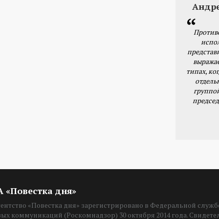
Андр
Против
испо
представ
выражае
типах, ког
отдель
группо
председ
ИА «Повестка дня»
нтство «Повестка дня» зарегистрировано в Федеральной службе
вых коммуникаций (Роскомнадзор) 30 октября 2014 года. Свидет