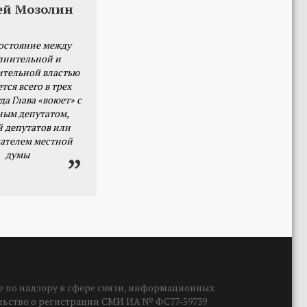
ей Мозолин
остояние между
лнительной и
ительной властью
тся всего в трех
да Глава «воюет» с
ным депутатом,
й депутатов или
ателем местной
думы
 по надзору в сфере связи, информационных
ельство о регистрации СМИ ИА № ФС77-59739