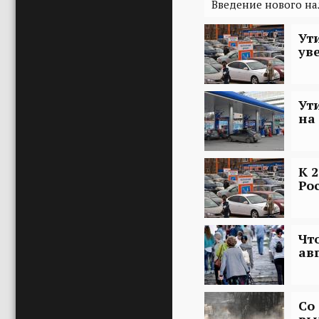
Введение нового на
Ут
ув
Ут
на
К 
Ро
Чт
ав
Со
вы