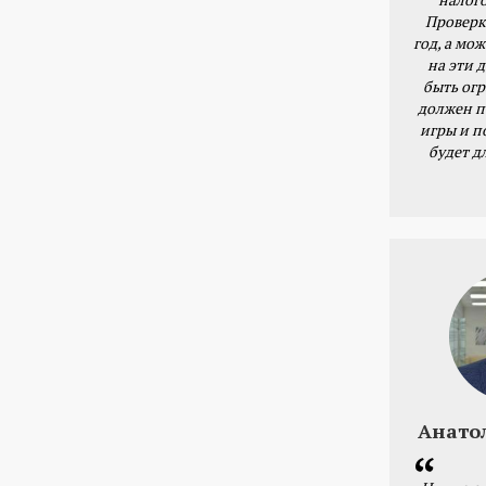
Проверк
год, а мож
на эти 
быть ог
должен п
игры и п
будет д
Анато