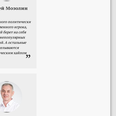
ей Мозолин
ного политически
венного игрока,
й берет на себя
 непопулярных
й. А остальные
делываются
ческим хайпом