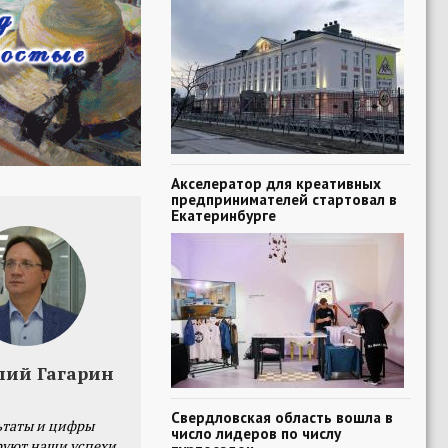
Акселератор для креативных
предпринимателей стартовал в
Екатеринбурге
лий Гагарин
Свердловская область вошла в
ьтаты и цифры
число лидеров по числу
уют наши успехи,