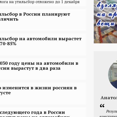
лога на утильсбор отложено до 1 декабря
ильсбор в России планируют
еличить
ильсбор на автомобили вырастет
 70-85%
2030 году цены на автомобили в
ссии вырастут в два раза
о изменится в жизни россиян в
густе
Анато
Резул
 следующего года в России
констатир
растут цены на автомобили