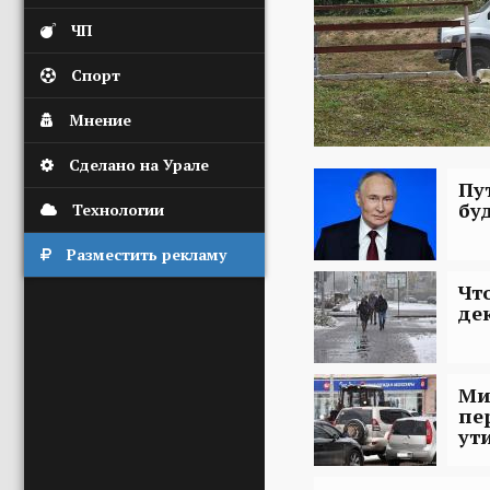
ЧП
Спорт
Мнение
Сделано на Урале
Пу
бу
Технологии
Разместить рекламу
Чт
де
Ми
пе
ут