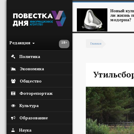
Перейти к основному содержанию
Новый куль
ли жизнь п
модерна?
Редакция
18+
Главная
Вы здесь
Политика
Экономика
Утильсбо
Общество
Фоторепортаж
Культура
Образование
Наука