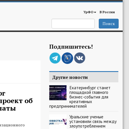
УрФО
В России
Поиск
Подпишитесь!
Другие новости
Екатеринбург станет
рг
площадкой главного
бизнес-события для
проект об
креативных
предпринимателей
латы
Уральские ученые
установили связь между
изационного
злоупотреблением