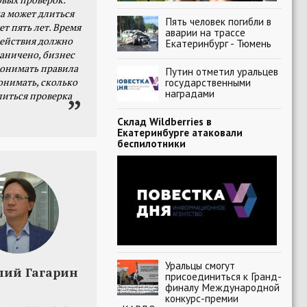
а может длиться
Пять человек погибли в
ет пять лет. Время
аварии на трассе
действия должно
Екатеринбург - Тюмень
раничено, бизнес
онимать правила
Путин отметил уральцев
онимать, сколько
государственными
наградами
литься проверка
Склад Wildberries в
Екатеринбурге атаковали
беспилотники
Уральцы смогут
лий Гагарин
присоединиться к Гранд-
финалу Международной
конкурс-премии