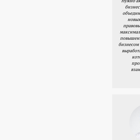
Нужно ак
бизнес
объедин
новых
правовы
максимал
повышени
бизнесом 
выработ
кот
про
вза