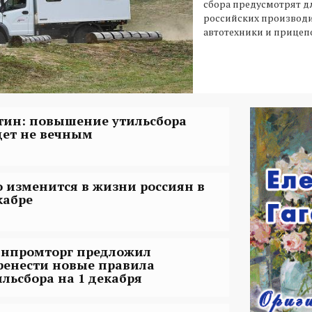
сбора предусмотрят 
российских производ
автотехники и прицеп
тин: повышение утильсбора
дет не вечным
о изменится в жизни россиян в
кабре
нпромторг предложил
ренести новые правила
ильсбора на 1 декабря