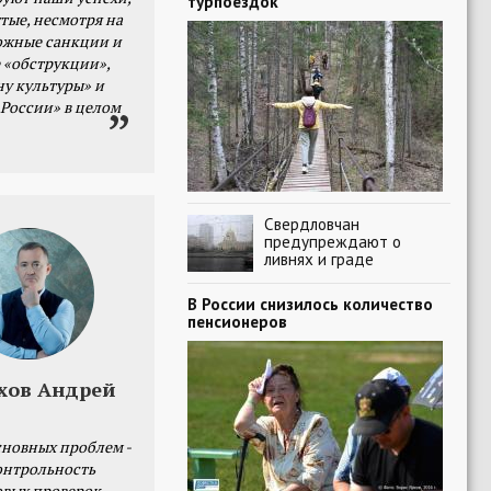
турпоездок
тые, несмотря на
ожные санкции и
 «обструкции»,
ну культуры» и
 России» в целом
Свердловчан
предупреждают о
ливнях и граде
В России снизилось количество
пенсионеров
хов Андрей
сновных проблем -
онтрольность
овых проверок.