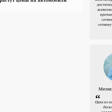
достигну
всевозм
прочие
«отме
«отмену
Мели
Одна из о
беск
налог