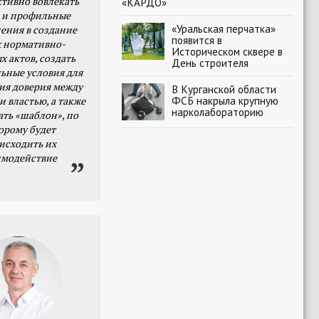
тивно вовлекать
«КАРДО»
 и профильные
«Уральская перчатка»
ения в создание
появится в
 нормативно-
Историческом сквере в
х актов, создать
День строителя
ьные условия для
я доверия между
В Курганской области
ФСБ накрыла крупную
и властью, а также
нарколабораторию
ать «шаблон», по
орому будет
исходить их
имодействие