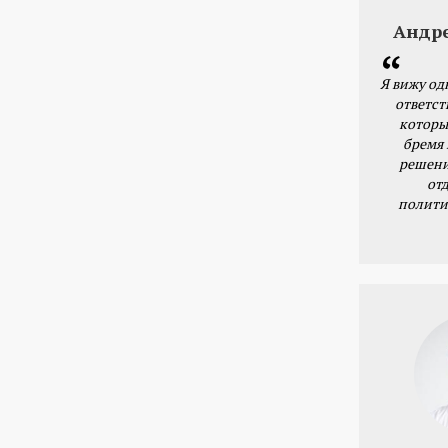
Андр
Я вижу од
ответст
которы
бремя
решени
от
полити