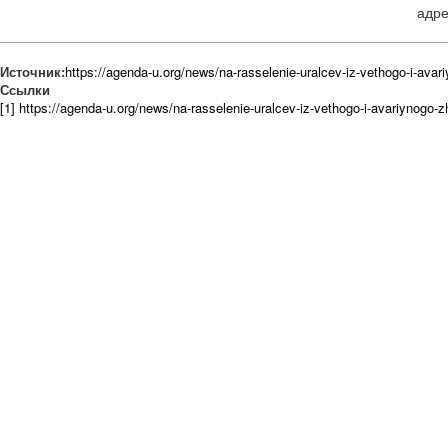
адре
Источник:
https://agenda-u.org/news/na-rasselenie-uralcev-iz-vethogo-i-avar
Ссылки
[1] https://agenda-u.org/news/na-rasselenie-uralcev-iz-vethogo-i-avariynogo-z