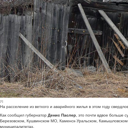
[1]
На расселение из ветхого и аварийного жилья в этом году свердлов
Как сообщил губернатор
Денис Паслер
, это почти вдвое больше 
Березовском, Кушвинском МО, Каменск-Уральском, Камышловском 
муниципалитетах.