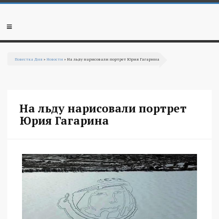
Перейти к основному содержанию
Мобильное
меню
Повестка Дня
»
Новости
» На льду нарисовали портрет Юрия Гагарина
Вы здесь
На льду нарисовали портрет
Юрия Гагарина