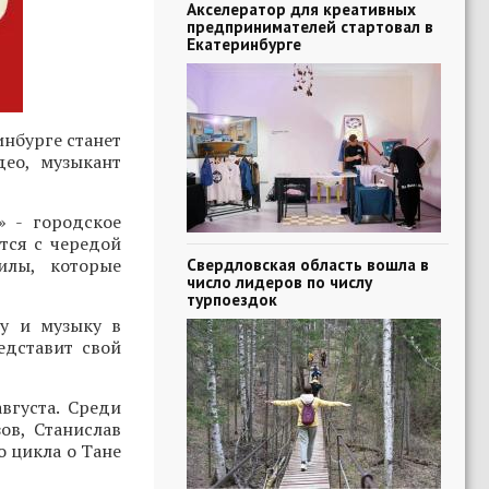
Акселератор для креативных
предпринимателей стартовал в
Екатеринбурге
нбурге станет
део, музыкант
» - городское
тся с чередой
илы, которые
Свердловская область вошла в
число лидеров по числу
турпоездок
ру и музыку в
едставит свой
вгуста. Среди
ов, Станислав
о цикла о Тане