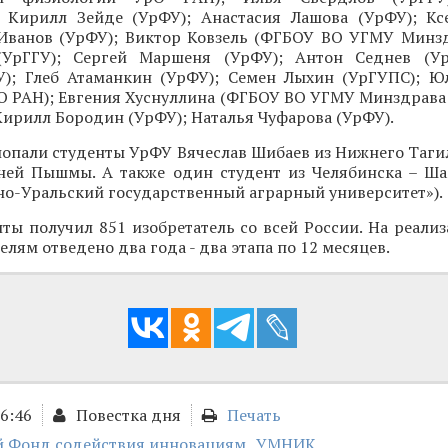
 Кирилл Зейде (УрФУ); Анастасия Лашова (УрФУ); К
 Иванов (УрФУ); Виктор Ковзель (ФГБОУ ВО УГМУ Минзд
(УрГГУ); Сергей Маршеня (УрФУ); Антон Седнев (Ур
У); Глеб Атаманкин (УрФУ); Семен Лыхин (УрГУПС); Ю
 РАН); Евгения Хуснуллина (ФГБОУ ВО УГМУ Минздрава 
Кирилл Бородин (УрФУ); Наталья Чуфарова (УрФУ).
попали студенты УрФУ Вячеслав Шибаев из Нижнего Таги
хней Пышмы. А также один студент из Челябинска – Ш
о-Уральский государственный аграрный университет»).
нты получил 851 изобретатель со всей России. На реал
лям отведено два года - два этапа по 12 месяцев.
16:46
Повестка дня
Печать
 Фонд содействия инновациям
УМНИК