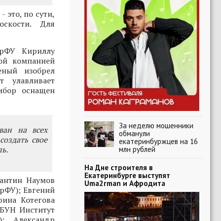
 это, по сути,
скости. Для
УрФУ Кириллу
ой компанией
еный изобрел
т улавливает
ибор оснащен
За неделю мошенники
ван на всех
обманули
создать свое
екатеринбуржцев на 16
ль.
млн рублей
На Дне строителя в
Екатеринбурге выступят
тантин Наумов
Uma2rman и Афродита
рФУ); Евгений
рина Котегова
ГБУН Институт
; Александр