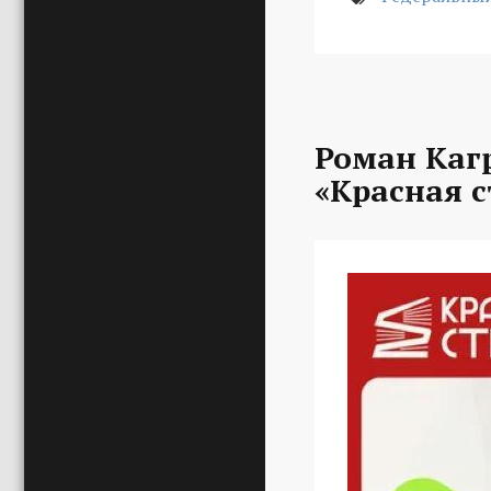
Роман Каг
«Красная с