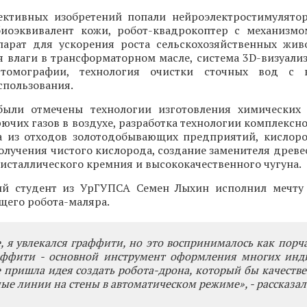
ективных изобретений попали нейроэлектростимулято
биоэквивалент кожи, робот-квадрокоптер с механизм
парат для ускорения роста сельскохозяйственных жив
я влаги в трансформаторном масле, система 3D-визуали
томографии, технология очистки сточных вод с 
спользования.
ыли отмечены технологии изготовления химических 
ючих газов в воздухе, разработка технологии комплексн
а из отходов золотодобывающих предприятий, кисло
лучения чистого кислорода, создание заменителя древе
исталлического кремния и высококачественного чугуна.
ий студент из УрГУПСА Семен Лыхин исполнил мечту
щего робота-маляра.
, я увлекался граффити, но это воспринималось как порч
аффити - основной инструмент оформления многих инд
 пришла идея создать робота-дрона, который бы качеств
ые линии на стены в автоматическом режиме», - рассказал