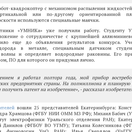
обот-квадрокоптер с механизмом распыления жидкостей -
ртикальной или по-другому ориентированной пло
скости используются специальные маячки.
стники «УМНИКа» уже получили работу. Студенту 
ложение о сотрудничестве с крупнейшей аллюминиев
ило еще до объявления результатов конкурса. Уч
дорода в металле, специальным датчиком студен
е волны и определяет водородные раковины. Его пр
м, ПО для которого он придумал лично.
ением я работал полтора года, мой прибор востребо
ских предприятиях страны. На полмиллиона я планирую 
 получить патент на изобретение», - рассказал изобретате
ителей
вошли 25 представителей Екатеринбурга: Конс
ндра Храмцова (ФГБУ НИИ ОММ МЗ РФ); Михаил Бабич (У
тут электрофизики Уральского отделения РАН); Екате
ей Данилов (ФГБОУ ВО УГМУ); Татьяна Колесникова (Ф
и физиологии УрО РАН); Илья Свердлов (УрГГУ)