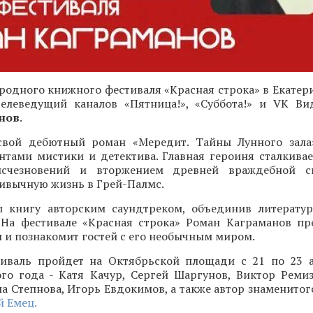
одного книжного фестиваля «Красная строка» в Екатери
 телеведущий каналов «Пятница!», «Суббота!» и VK Ви
нов
.
свой дебютный роман «Мередит. Тайны Лунного зала
нтами мистики и детектива. Главная героиня сталкивае
исчезновений и вторжением древней враждебной с
ивычную жизнь в Грей-Палмс.
 книгу авторским саундтреком, объединив литерату
 На фестивале «Красная строка» Роман Каграманов пр
и познакомит гостей с его необычным миром.
иваль пройдет на Октябрьской площади с 21 по 23 а
ого года - Катя Качур, Сергей Шаргунов, Виктор Ремиз
а Степнова, Игорь Евдокимов, а также автор знаменитог
 Емец.