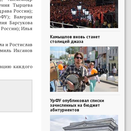
сения Тырцева
рава России);
ФУ); Валерия
лия Барсукова
России); Илья
Камышлов вновь станет
столицей джаза
ла и Ростислав
амиль Иксанов
изацию каждого
УрФУ опубликовал списки
зачисленных на бюджет
абитуриентов