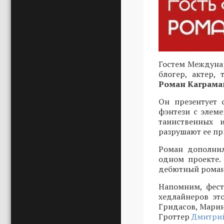
Гостем Междунар
блогер, актер,
Роман Каграма
Он презентует 
фэнтези с элеме
таинственных 
разрушают ее пр
Роман дополнил
одном проекте.
дебютный роман 
Напомним, фест
хедлайнеров эт
Гридасов, Марин
Гроттер
Дмитрий