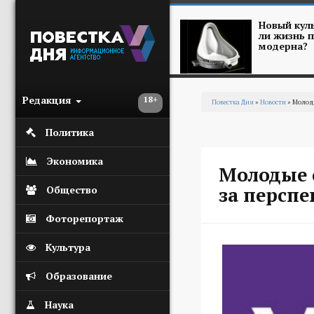
Перейти к основному содержанию
Новый куль
ли жизнь п
модерна?
Редакция
18+
Повестка Дня
»
Новости
» Молоды
Вы здесь
Политика
Экономика
Молодые 
за персп
Общество
Фоторепортаж
Культура
Образование
Наука