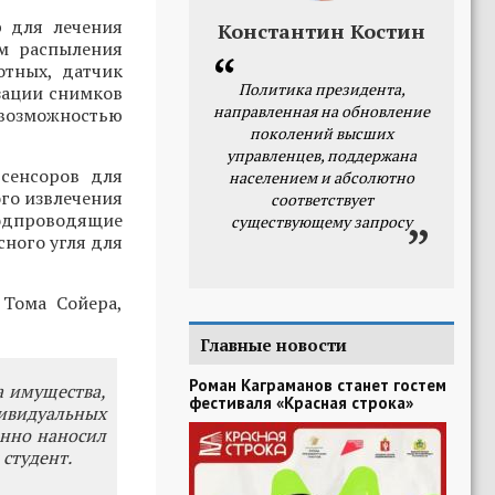
р для лечения
Константин Костин
ом распыления
отных, датчик
Политика президента,
зации снимков
направленная на обновление
возможностью
поколений высших
управленцев, поддержана
сенсоров для
населением и абсолютно
ого извлечения
соответствует
родпроводящие
существующему запросу
сного угля для
 Тома Сойера,
Главные новости
Роман Каграманов станет гостем
а имущества,
фестиваля «Красная строка»
ивидуальных
енно наносил
 студент.