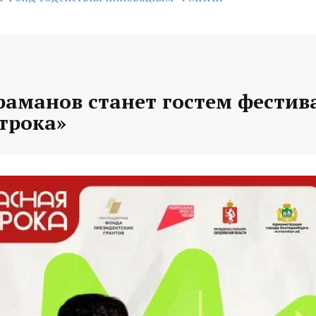
раманов станет гостем фестив
трока»