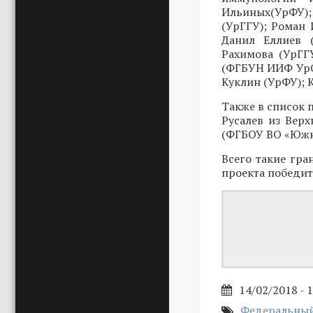
Ильиных(УрФУ);
(УрГГУ); Роман
Данил Еллиев 
Рахимова (УрГГ
(ФГБУН ИИФ УрО
Куклин (УрФУ); 
Также в список 
Русалев из Вер
(ФГБОУ ВО «Южн
Всего такие гра
проекта победите
14/02/2018 - 
Федеральный