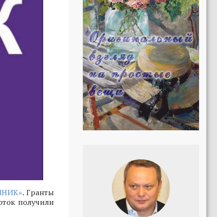
МНИК»
. Гранты
оток получили