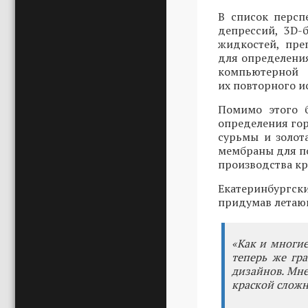
В список персп
депрессий, 3D-
жидкостей, пре
для определени
компьютерной 
их повторного и
Помимо этого б
определения гор
сурьмы и золот
мембраны для по
производства кр
Екатеринбургск
придумав летаю
«Как и многие
теперь же гр
дизайнов. Мне
краской сложн