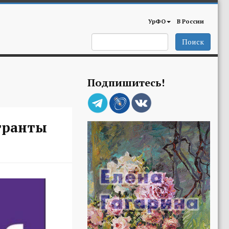
УрФО
В России
Поиск
Подпишитесь!
гранты