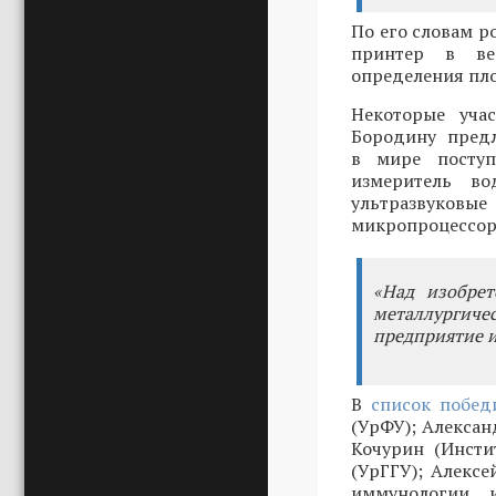
По его словам р
принтер в ве
определения пло
Некоторые уча
Бородину пред
в мире поступ
измеритель во
ультразвуковы
микропроцессоро
«Над изобрет
металлургиче
предприятие и
В
список побед
(УрФУ); Алекса
Кочурин (Инсти
(УрГГУ); Алекс
иммунологии 