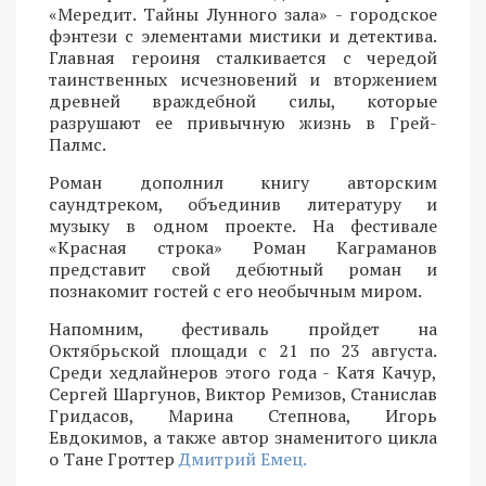
«Мередит. Тайны Лунного зала» - городское
фэнтези с элементами мистики и детектива.
Главная героиня сталкивается с чередой
таинственных исчезновений и вторжением
древней враждебной силы, которые
разрушают ее привычную жизнь в Грей-
Палмс.
Роман дополнил книгу авторским
саундтреком, объединив литературу и
музыку в одном проекте. На фестивале
«Красная строка» Роман Каграманов
представит свой дебютный роман и
познакомит гостей с его необычным миром.
Напомним, фестиваль пройдет на
Октябрьской площади с 21 по 23 августа.
Среди хедлайнеров этого года - Катя Качур,
Сергей Шаргунов, Виктор Ремизов, Станислав
Гридасов, Марина Степнова, Игорь
Евдокимов, а также автор знаменитого цикла
о Тане Гроттер
Дмитрий Емец.