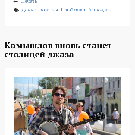
Печать
День строителя
Uma2rman
Афродита
Камышлов вновь станет
столицей джаза