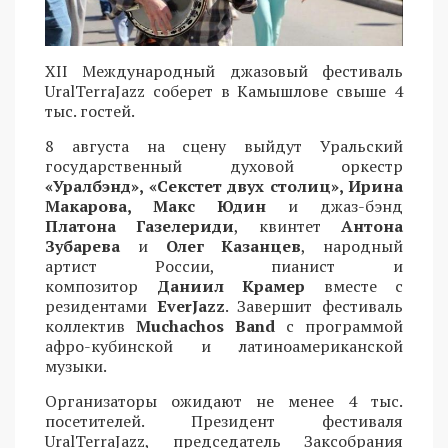
XII Международный джазовый фестиваль
UralTerraJazz соберет в Камышлове свыше 4
тыс. гостей.
8 августа на сцену выйдут Уральский
государственный духовой оркестр
«Уралбэнд», «Секстет двух столиц», Ирина
Макарова, Макс Юдин
и джаз-бэнд
Платона Газелериди
, квинтет
Антона
Зубарева
и
Олег Казанцев
, народный
артист России, пианист и
композитор
Даниил Крамер
вместе с
резидентами
EverJazz
. Завершит фестиваль
коллектив
Muchachos Band
с программой
афро-кубинской и латиноамериканской
музыки.
Организаторы ожидают не менее 4 тыс.
посетителей. Президент фестиваля
UralTerraJazz, председатель Заксобрания