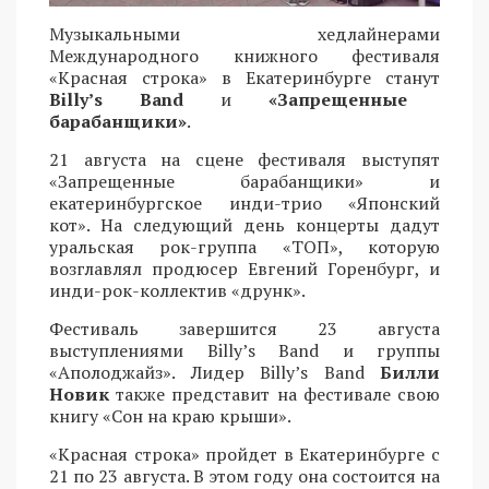
Музыкальными хедлайнерами
Международного книжного фестиваля
«Красная строка» в Екатеринбурге станут
Billy’s Band
и
«Запрещенные
барабанщики»
.
21 августа на сцене фестиваля выступят
«Запрещенные барабанщики» и
екатеринбургское инди-трио «Японский
кот». На следующий день концерты дадут
уральская рок-группа «ТОП», которую
возглавлял продюсер Евгений Горенбург, и
инди-рок-коллектив «друнк».
Фестиваль завершится 23 августа
выступлениями Billy’s Band и группы
«Аполоджайз». Лидер Billy’s Band
Билли
Новик
также представит на фестивале свою
книгу «Сон на краю крыши».
«Красная строка» пройдет в Екатеринбурге с
21 по 23 августа. В этом году она состоится на