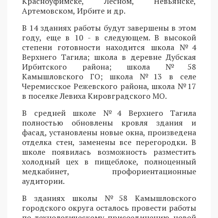
Красноуфимске, Лесном, Невьянске,
Артемовском, Ирбите и др.
В 14 зданиях работы будут завершены в этом
году, еще в 10 - в следующем. В высокой
степени готовности находится школа №4
Верхнего Тагила; школа в деревне Дубская
Ирбитского района; школа №58
Камышловского ГО; школа №13 в селе
Черемисское Режевского района, школа №17
в поселке Левиха Кировградского МО.
В средней школе №4 Верхнего Тагила
полностью обновлены кровля здания и
фасад, установлены новые окна, произведена
отделка стен, заменены все перегородки. В
школе появилась возможность разместить
холодный цех в пищеблоке, полноценный
медкабинет, профориентационные
аудитории.
В зданиях школы №58 Камышловского
городского округа осталось провести работы
по технологическому присоединению новой