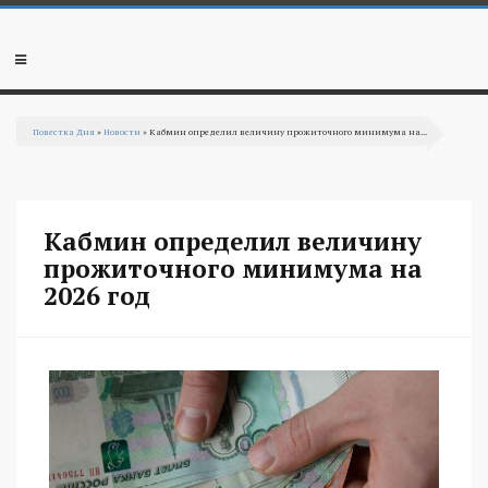
Перейти к основному содержанию
Мобильное
меню
Повестка Дня
»
Новости
» Кабмин определил величину прожиточного минимума на...
Вы здесь
Кабмин определил величину
прожиточного минимума на
2026 год